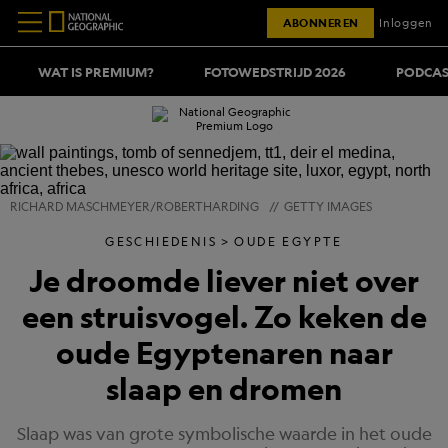
ABONNEREN
Inloggen
WAT IS PREMIUM?
FOTOWEDSTRIJD 2026
PODCAS
RICHARD MASCHMEYER/ROBERTHARDING
//
GETTY IMAGES
GESCHIEDENIS
OUDE EGYPTE
Je droomde liever niet over
een struisvogel. Zo keken de
oude Egyptenaren naar
slaap en dromen
Slaap was van grote symbolische waarde in het oude