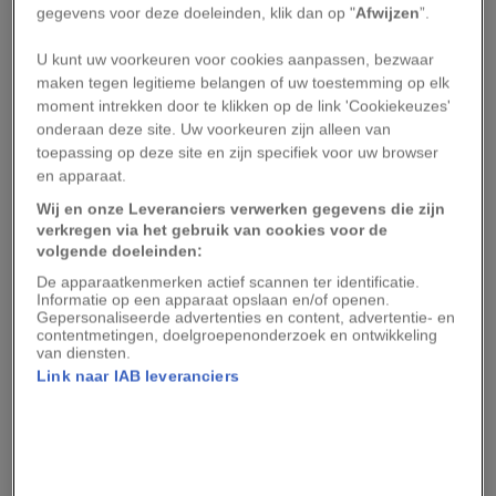
gegevens voor deze doeleinden, klik dan op "
Afwijzen
”.
U kunt uw voorkeuren voor cookies aanpassen, bezwaar
PRINT COLLECTOR
//
GETTY IMAGES
maken tegen legitieme belangen of uw toestemming op elk
moment intrekken door te klikken op de link 'Cookiekeuzes'
Een ivoren hoofdsteun of
weres
uit de graftombe van Toetanchamon,
onderaan deze site. Uw voorkeuren zijn alleen van
omstreeks 1325 v.C.
toepassing op deze site en zijn specifiek voor uw browser
en apparaat.
Wij en onze Leveranciers verwerken gegevens die zijn
verkregen via het gebruik van cookies voor de
UNIVERSAL HISTORY ARCHIVE
//
GETTY IMAGES
volgende doeleinden:
De god Osiris op zijn bed. Reliëf uit de tempel van Hathor, Dendera.
De apparaatkenmerken actief scannen ter identificatie.
Informatie op een apparaat opslaan en/of openen.
Gepersonaliseerde advertenties en content, advertentie- en
contentmetingen, doelgroepenonderzoek en ontwikkeling
Sommige bedden waren rijk versierd met poten
van diensten.
in de vorm van leeuwen, koeien of stieren. Deze
Link naar IAB leveranciers
dieren hadden een symbolische betekenis:
leeuwen stonden onder meer voor
wedergeboorte, terwijl runderen bescherming
boden.