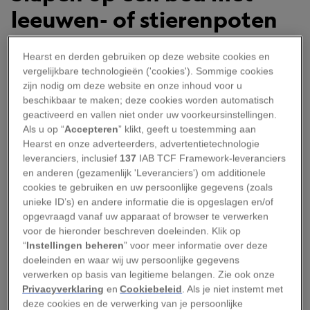
leeuwen- of stierenpoten
In het
oude Egypte
sliepen de meeste mensen
Hearst en derden gebruiken op deze website cookies en
vergelijkbare technologieën ('cookies'). Sommige cookies
op stromatten. Welgestelde Egyptenaren konden
zijn nodig om deze website en onze inhoud voor u
zich houten bedden (
ytjt.
t
of
h‘tj
) veroorloven. Ze
beschikbaar te maken; deze cookies worden automatisch
bestonden meestal uit een houten frame,
geactiveerd en vallen niet onder uw voorkeursinstellingen.
Als u op “
Accepteren
” klikt, geeft u toestemming aan
opgevuld met een gewoven net.
Hearst en onze adverteerders, advertentietechnologie
leveranciers, inclusief
137
IAB TCF Framework-leveranciers
Opvallend genoeg lagen de bedden niet helemaal
en anderen (gezamenlijk 'Leveranciers') om additionele
vlak. Het hoofdeinde stond iets hoger, waardoor
cookies te gebruiken en uw persoonlijke gegevens (zoals
het lichaam licht schuin lag. Waarschijnlijk
unieke ID’s) en andere informatie die is opgeslagen en/of
opgevraagd vanaf uw apparaat of browser te verwerken
sliepen de Egyptenaren op hun zij of in een
voor de hieronder beschreven doeleinden. Klik op
foetushouding, met de voeten tegen een houten
“
Instellingen beheren
” voor meer informatie over deze
voetenbord.
doeleinden en waar wij uw persoonlijke gegevens
verwerken op basis van legitieme belangen. Zie ook onze
Privacyverklaring
en
Cookiebeleid
. Als je niet instemt met
deze cookies en de verwerking van je persoonlijke