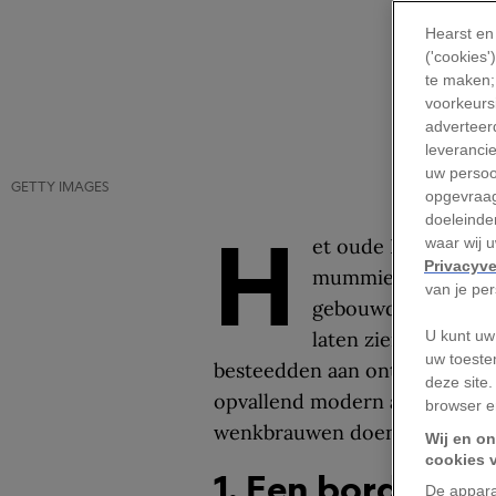
Hearst en
('cookies
te maken;
voorkeursi
adverteerd
leveranci
uw persoo
GETTY IMAGES
opgevraag
doeleinden
H
et oude Egypte roep
waar wij 
Privacyve
mummies. Maar hoe 
van je pe
gebouwd, bestuurd 
laten zien dat de be
U kunt uw
uw toeste
besteedden aan ontspanning.
deze site.
opvallend modern aan, terwij
browser e
wenkbrauwen doen fronsen.
Wij en on
cookies 
1. Een bordspel 
De appara