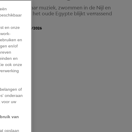
, luisterden naar muziek, zwommen in de Nijl en
ieën
elijks leven in het oude Egypte blijkt verrassend
 beschikbaar
rst en onze
bliceerd Op: 31/05/2026
work-
gebruiken en
agen en/of
hreven
leinden en
Zie ook onze
 verwerking
belangen of
es' onderaan
k voor uw
ebruik van
aat opslaan