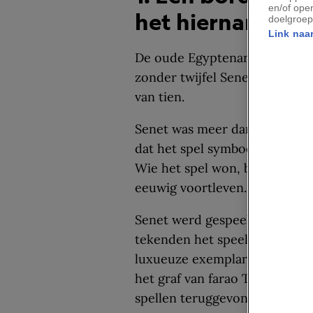
en/of ope
het hiernamaals
doelgroep
Link naar
De oude Egyptenaren waren do
zonder twijfel Senet, een spel
van tien.
Senet was meer dan een vorm
dat het spel symbool stond v
Wie het spel won, bereikte als
eeuwig voortleven.
Senet werd gespeeld door arm
tekenden het speelbord eenvou
luxueuze exemplaren van hout,
het graf van farao Toetanchamo
spellen teruggevonden.