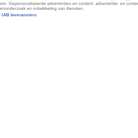
nen. Gepersonaliseerde advertenties en content, advertentie- en conte
enonderzoek en ontwikkeling van diensten.
 IAB leveranciers
l op bordspellen. Het populairste was
 met dertig vakjes verdeeld over drie rijen
 van vermaak. Veel onderzoekers denken
oor
de reis van de ziel door het dodenrijk
.
 het ware veilig het hiernamaals en kon
 en rijk. Minder welgestelde Egyptenaren
dig in het zand. De elite gebruikte
 ivoor en andere kostbare materialen. In
n zijn verschillende rijk versierde Senet-