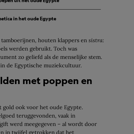
oepen uit het oude Egypte
etica in het oude Egypte
 tamboerijnen, houten klappers en
sistra
:
pels werden gebruikt. Toch was
rument zo geliefd als de menselijke stem.
 in de Egyptische muziekcultuur.
elden met poppen en
dat gold ook voor het oude Egypte.
lgoed teruggevonden, vaak in
fgift werd meegegeven – al wordt door
en
in twijfel getrokken dat het