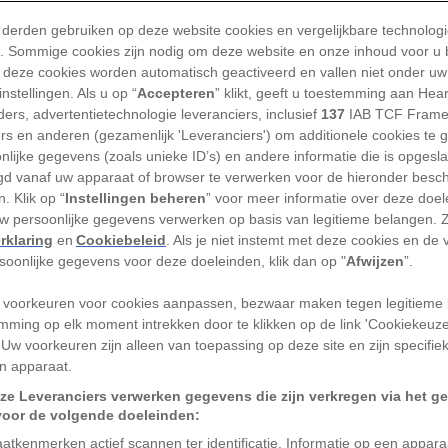
Ze speelden bordspellen
 derden gebruiken op deze website cookies en vergelijkbare technolog
gingen op jacht. Het dag
'). Sommige cookies zijn nodig om deze website en onze inhoud voor u
herkenbaar.
 deze cookies worden automatisch geactiveerd en vallen niet onder uw
nstellingen. Als u op “
Accepteren
” klikt, geeft u toestemming aan Hea
TEKST
ANNA SMITSMAN
Gepu
ers, advertentietechnologie leveranciers, inclusief
137
IAB TCF Frame
ers en anderen (gezamenlijk 'Leveranciers') om additionele cookies te 
nlijke gegevens (zoals unieke ID’s) en andere informatie die is opgesl
d vanaf uw apparaat of browser te verwerken voor de hieronder besc
. Klik op “
Instellingen beheren
” voor meer informatie over deze doe
t beelden op van piramides, farao’s en
uw persoonlijke gegevens verwerken op basis van legitieme belangen. 
rklaring
en
Cookiebeleid
. Als je niet instemt met deze cookies en de
zagen de uren eruit waarop er niet werd
rsoonlijke gegevens voor deze doeleinden, klik dan op "
Afwijzen
”.
of geofferd? Archeologische vondsten
woners van het Nijldal verrassend veel tijd
 voorkeuren voor cookies aanpassen, bezwaar maken tegen legitieme 
mming op elk moment intrekken door te klikken op de link 'Cookiekeuz
 Sommige van hun hobby’s voelen
 Uw voorkeuren zijn alleen van toepassing op deze site en zijn specifie
l andere ons vandaag de dag de
n apparaat.
ze Leveranciers verwerken gegevens die zijn verkregen via het g
voor de volgende doeleinden:
dat je voorbereidde op
atkenmerken actief scannen ter identificatie. Informatie op een appar