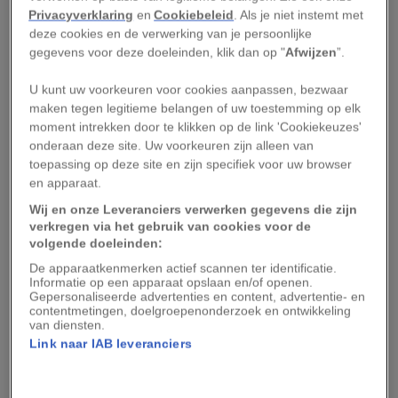
kende.
Privacyverklaring
en
Cookiebeleid
. Als je niet instemt met
deze cookies en de verwerking van je persoonlijke
Vier eeuwen later noemde Diodorus Siculus in
gegevens voor deze doeleinden, klik dan op "
Afwijzen
”.
zijn
Bibliotheca Historica
zelfs dertigduizend
U kunt uw voorkeuren voor cookies aanpassen, bezwaar
nederzettingen. Volgens hem leefden er ruim
maken tegen legitieme belangen of uw toestemming op elk
zeven miljoen mensen in Egypte. De Joodse
moment intrekken door te klikken op de link 'Cookiekeuzes'
historicus Flavius Josephus becijferde in
De
onderaan deze site. Uw voorkeuren zijn alleen van
toepassing op deze site en zijn specifiek voor uw browser
Joodse Oorlog
dat er ongeveer 7,5 miljoen mensen
en apparaat.
in het gebied woonden.
Wij en onze Leveranciers verwerken gegevens die zijn
verkregen via het gebruik van cookies voor de
Vrijwel al deze nederzettingen lagen langs de
volgende doeleinden:
Nijl. In een landschap dat grotendeels uit
De apparaatkenmerken actief scannen ter identificatie.
Informatie op een apparaat opslaan en/of openen.
woestijn bestond, vormde de rivier een
Gepersonaliseerde advertenties en content, advertentie- en
levensader voor mens, dier en landbouw.
contentmetingen, doelgroepenonderzoek en ontwikkeling
van diensten.
Link naar IAB leveranciers
De Nijl maakte steden
mogelijk