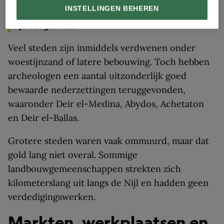
Google Discover
en voeg ons toe als
INSTELLINGEN BEHEREN
voorkeursbron
om onze verhalen vaker te zien in
je Google-feed!
Veel steden zijn inmiddels verdwenen onder
woestijnzand of latere bebouwing. Toch hebben
archeologen een aantal uitzonderlijk goed
bewaarde nederzettingen teruggevonden,
waaronder Deir el-Medina, Abydos, Achetaton
en Deir el-Ballas.
Grotere steden waren vaak ommuurd, maar dat
gold lang niet overal. Sommige
landbouwgemeenschappen strekten zich
kilometerslang uit langs de Nijl en hadden geen
verdedigingswerken.
Markten, werkplaatsen en