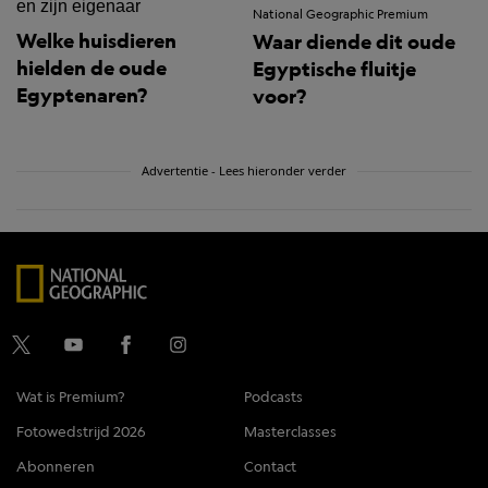
National Geographic Premium
Welke huisdieren
Waar diende dit oude
hielden de oude
Egyptische fluitje
Egyptenaren?
voor?
Advertentie - Lees hieronder verder
Wat is Premium?
Podcasts
Fotowedstrijd 2026
Masterclasses
Abonneren
Contact