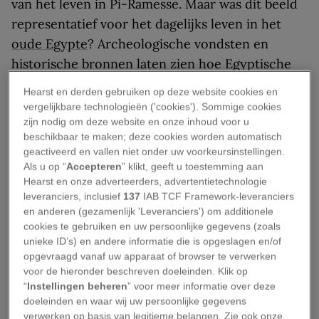
van het leven in Pi-Ramesse. Maar was dit beeld
representatief voor het dagelijks leven in het
oude Egypte
? Archeologische vondsten en
historische bronnen laten zien hoe Egyptische
steden eruitzagen, hoe huizen werden gebouwd
Hearst en derden gebruiken op deze website cookies en
en waarom vrijwel alle nederzettingen hun
vergelijkbare technologieën ('cookies'). Sommige cookies
bestaan te danken hadden aan één rivier: de Nijl.
zijn nodig om deze website en onze inhoud voor u
beschikbaar te maken; deze cookies worden automatisch
geactiveerd en vallen niet onder uw voorkeursinstellingen.
Een land van duizenden
Als u op “
Accepteren
” klikt, geeft u toestemming aan
nederzettingen
Hearst en onze adverteerders, advertentietechnologie
leveranciers, inclusief
137
IAB TCF Framework-leveranciers
en anderen (gezamenlijk 'Leveranciers') om additionele
Volgens klassieke auteurs telde Egypte
cookies te gebruiken en uw persoonlijke gegevens (zoals
duizenden dorpen en steden. De Griekse
unieke ID’s) en andere informatie die is opgeslagen en/of
opgevraagd vanaf uw apparaat of browser te verwerken
geschiedschrijver Herodotus schreef in de vijfde
voor de hieronder beschreven doeleinden. Klik op
eeuw v.C. in zijn werk
Historiën
dat Egypte meer
“
Instellingen beheren
” voor meer informatie over deze
dan twintigduizend bewoonde nederzettingen
doeleinden en waar wij uw persoonlijke gegevens
verwerken op basis van legitieme belangen. Zie ook onze