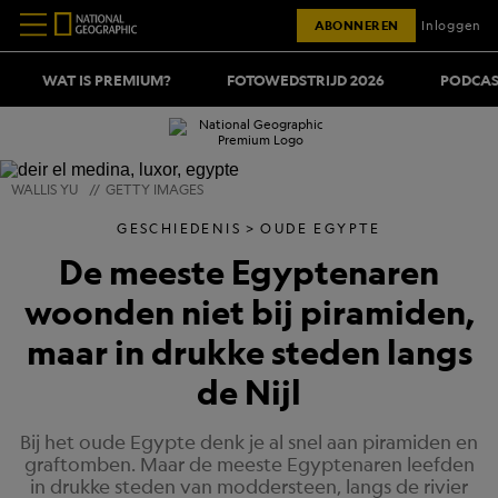
ABONNEREN
Inloggen
WAT IS PREMIUM?
FOTOWEDSTRIJD 2026
PODCAS
WALLIS YU
//
GETTY IMAGES
GESCHIEDENIS
OUDE EGYPTE
De meeste Egyptenaren
woonden niet bij piramiden,
maar in drukke steden langs
de Nijl
Bij het oude Egypte denk je al snel aan piramiden en
graftomben. Maar de meeste Egyptenaren leefden
in drukke steden van moddersteen, langs de rivier