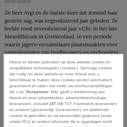
OSCAR NILSSON
Ze heet Avgi en de laatste keer dat iemand haar
gezicht zag, was negenduizend jaar geleden. Ze
leefde rond zevenduizend jaar v.Chr. in het late
Mesolithicum in Griekenland, in een periode
waarin jagers-verzamelaars plaatsmaakten voor
samenlevingen van landbouwers en veehoeders.
Hearst en derden gebruiken op deze website cookies en
Avgi betekent ‘Dageraad’ en werd door de
vergelijkbare technologieën ('cookies'). Sommige cookies
archeologen als naam gekozen omdat ze leefde
zijn nodig om deze website en onze inhoud voor u
beschikbaar te maken; deze cookies worden automatisch
in een tijdperk dat wordt beschouwd als de
geactiveerd en vallen niet onder uw voorkeursinstellingen.
‘dageraad van de beschaving’.
Als u op “
Accepteren
” klikt, geeft u toestemming aan
Hearst en onze adverteerders, advertentietechnologie
We weten weinig over haar leven en dood, maar
leveranciers, inclusief
137
IAB TCF Framework-leveranciers
nu kunnen de archeologen haar prominente
en anderen (gezamenlijk 'Leveranciers') om additionele
cookies te gebruiken en uw persoonlijke gegevens (zoals
jukbeenderen, zware wenkbrauwen en kin (met
unieke ID’s) en andere informatie die is opgeslagen en/of
een kuiltje) voor het eerst zien.