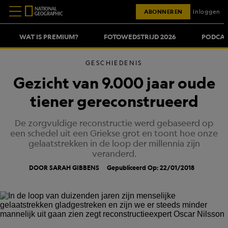
ABONNEREN
Inloggen
WAT IS PREMIUM?
FOTOWEDSTRIJD 2026
PODCAS
GESCHIEDENIS
Gezicht van 9.000 jaar oude
tiener gereconstrueerd
De zorgvuldige reconstructie werd gebaseerd op
een schedel uit een Griekse grot en toont hoe onze
gelaatstrekken in de loop der millennia zijn
veranderd.
DOOR SARAH GIBBENS
Gepubliceerd Op: 22/01/2018