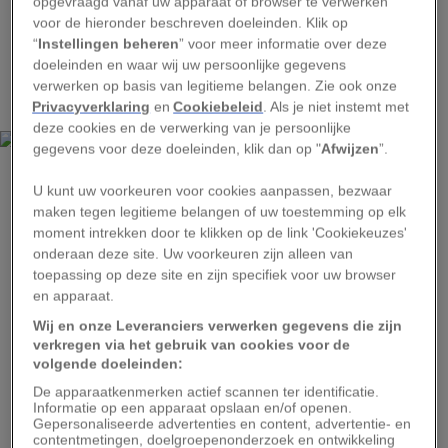
opgevraagd vanaf uw apparaat of browser te verwerken
voor de hieronder beschreven doeleinden. Klik op
Vorige week vrijdag werd Avgi’s gezicht onthuld
“
Instellingen beheren
” voor meer informatie over deze
doeleinden en waar wij uw persoonlijke gegevens
door onderzoekers van de Universiteit van
verwerken op basis van legitieme belangen. Zie ook onze
Athene en het
Akropolismuseum
.
Privacyverklaring
en
Cookiebeleid
. Als je niet instemt met
deze cookies en de verwerking van je persoonlijke
gegevens voor deze doeleinden, klik dan op "
Afwijzen
”.
U kunt uw voorkeuren voor cookies aanpassen, bezwaar
maken tegen legitieme belangen of uw toestemming op elk
moment intrekken door te klikken op de link 'Cookiekeuzes'
OSCAR NILSSON
onderaan deze site. Uw voorkeuren zijn alleen van
toepassing op deze site en zijn specifiek voor uw browser
In de loop van duizenden jaren zijn menselijke gelaatstrekken
en apparaat.
“gladgestreken” en zijn we er steeds minder mannelijk uit gaan zien, zegt
reconstructie-expert Oscar Nilsson.
Wij en onze Leveranciers verwerken gegevens die zijn
verkregen via het gebruik van cookies voor de
Haar gezicht opnieuw tot leven wekken was een
volgende doeleinden:
multidisciplinair proces, waarbij een
De apparaatkenmerken actief scannen ter identificatie.
Informatie op een apparaat opslaan en/of openen.
endocrinoloog, een orthopeed, een neuroloog,
Gepersonaliseerde advertenties en content, advertentie- en
een patholoog en een radioloog waren
contentmetingen, doelgroepenonderzoek en ontwikkeling