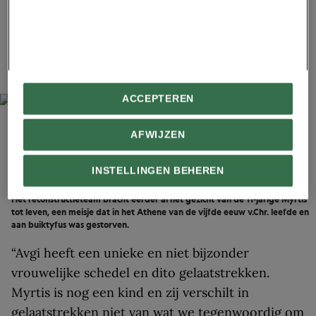
dat rond 430 v.Chr. leefde. In de bijna
zevenduizend jaar die tussen Avgi en Myrtis
liggen, lijken gelaatstrekken wat zachter te zijn
geworden.
ACCEPTEREN
AFWIJZEN
INSTELLINGEN BEHEREN
OSCAR NILSSON
Het reconstructieteam bracht eerder al het gezicht van de 11-jarige Myrtis
tot leven, een meisje dat in het Athene van de vijfde eeuw v.Chr. leefde en
aan buiktyfus was gestorven.
“Avgi heeft een unieke en niet bijzonder
vrouwelijke schedel en dito gelaatstrekken.
Myrtis is nog een kind en zij verschilt in
gelaatstrekken niet van wat we tegenwoordig om