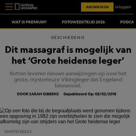
ABONNEREN
Inloggen
WAT IS PREMIUM?
FOTOWEDSTRIJD 2026
PODCAS
GESCHIEDENIS
Dit massagraf is mogelijk van
het ‘Grote heidense leger’
Botten leveren nieuwe aanwijzingen op over het
grote, mysterieuze Vikingleger dat Engeland
binnenviel.
DOOR SARAH GIBBENS
Gepubliceerd Op: 05/02/2018
MARTIN BIDDLE