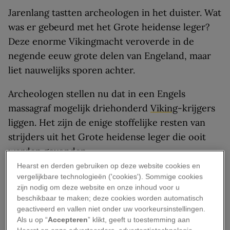
Jarenlang tastten archeologen in het duister. Wat
was er gebeurd met het Grote heidense leger?
Deze enorme Vikingmacht veroverde in de
negende eeuw grote delen van Engeland, maar
liet nauwelijks sporen achter.
Archeologen stellen nu dat in een Engels
massagraf mogelijk driehonderd
Viking
-krijgers
liggen. Het zijn de enige stoffelijke resten van
strijders uit het Grote heidense leger die ooit
werden gevonden.
Hearst en derden gebruiken op deze website cookies en
In de jaren tachtig ontdekten archeologen de
vergelijkbare technologieën ('cookies'). Sommige cookies
zijn nodig om deze website en onze inhoud voor u
begraafplaats in het Engelse Derbyshire. Ze
beschikbaar te maken; deze cookies worden automatisch
vermoedden dat het ging om de beenderen van
geactiveerd en vallen niet onder uw voorkeursinstellingen.
krijgers van het Grote heidense leger, dat ook
Als u op “
Accepteren
” klikt, geeft u toestemming aan