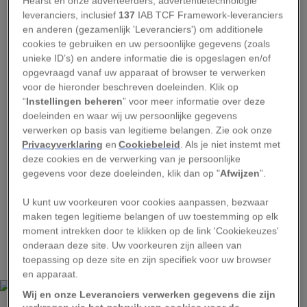
Hearst en onze adverteerders, advertentietechnologie
wel het Grote Deense leger wordt genoemd.
leveranciers, inclusief
137
IAB TCF Framework-leveranciers
Maar er was één probleem: uit koolstofdatering
en anderen (gezamenlijk 'Leveranciers') om additionele
bleek dat de stoffelijke resten te oud waren om
cookies te gebruiken en uw persoonlijke gegevens (zoals
unieke ID’s) en andere informatie die is opgeslagen en/of
van Vikingen te zijn.
opgevraagd vanaf uw apparaat of browser te verwerken
voor de hieronder beschreven doeleinden. Klik op
Het leger bracht vermoedelijk tussen 873 en 874
“
Instellingen beheren
” voor meer informatie over deze
n.Chr. de winter door in Derbyshire. De eerste
doeleinden en waar wij uw persoonlijke gegevens
analyse van de skeletten wees uit dat die uit de
verwerken op basis van legitieme belangen. Zie ook onze
Privacyverklaring
en
Cookiebeleid
. Als je niet instemt met
zevende en achtste eeuw stamden.
deze cookies en de verwerking van je persoonlijke
gegevens voor deze doeleinden, klik dan op "
Afwijzen
”.
Uit nieuw onderzoek dat werd gepubliceerd in
het tijdschrift
Antiquity
blijkt nu dat deze
U kunt uw voorkeuren voor cookies aanpassen, bezwaar
maken tegen legitieme belangen of uw toestemming op elk
datering niet klopte en dat het wel degelijk zou
moment intrekken door te klikken op de link 'Cookiekeuzes'
kunnen gaan om de stoffelijke overschotten van
onderaan deze site. Uw voorkeuren zijn alleen van
leden van het Grote leger.
toepassing op deze site en zijn specifiek voor uw browser
en apparaat.
Wij en onze Leveranciers verwerken gegevens die zijn