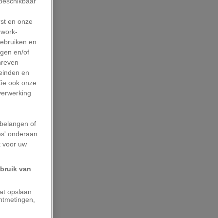
 beschikbaar
rst en onze
work-
gebruiken en
agen en/of
hreven
leinden en
Zie ook onze
 verwerking
belangen of
es' onderaan
k voor uw
ebruik van
aat opslaan
ntmetingen,