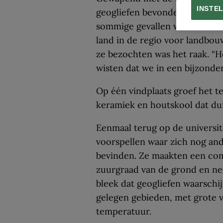
INSTE
geogliefen bevonden, gingen d
sommige gevallen was dat ook 
land in de regio voor landbouw
ze bezochten was het raak. “He
wisten dat we in een bijzonder
Op één vindplaats groef het 
keramiek en houtskool dat dui
Eenmaal terug op de universit
voorspellen waar zich nog an
bevinden. Ze maakten een com
zuurgraad van de grond en n
bleek dat geogliefen waarschi
gelegen gebieden, met grote v
temperatuur.