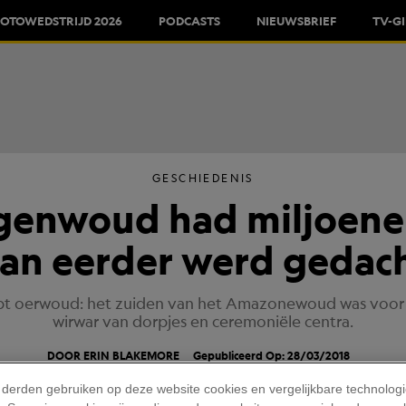
FOTOWEDSTRIJD 2026
PODCASTS
NIEUWSBRIEF
TV-G
GESCHIEDENIS
enwoud had miljoene
an eerder werd gedac
 oerwoud: het zuiden van het Amazonewoud was voor d
wirwar van dorpjes en ceremoniële centra.
DOOR ERIN BLAKEMORE
Gepubliceerd Op: 28/03/2018
 derden gebruiken op deze website cookies en vergelijkbare technolog