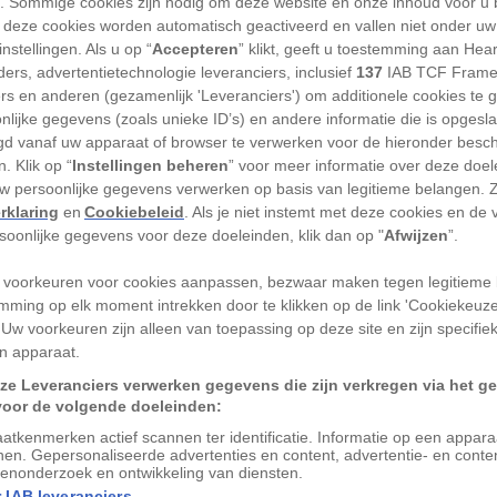
'). Sommige cookies zijn nodig om deze website en onze inhoud voor u
 deze cookies worden automatisch geactiveerd en vallen niet onder uw
nstellingen. Als u op “
Accepteren
” klikt, geeft u toestemming aan Hea
ers, advertentietechnologie leveranciers, inclusief
137
IAB TCF Frame
es Zuid-Amerika veroverden, leefden er
ers en anderen (gezamenlijk 'Leveranciers') om additionele cookies te 
nlijke gegevens (zoals unieke ID’s) en andere informatie die is opgesl
chts enkele kleine groepjes nomaden en
d vanaf uw apparaat of browser te verwerken voor de hieronder besc
d leeg en ongerept.
. Klik op “
Instellingen beheren
” voor meer informatie over deze doe
uw persoonlijke gegevens verwerken op basis van legitieme belangen. 
rklaring
en
Cookiebeleid
. Als je niet instemt met deze cookies en de
rsoonlijke gegevens voor deze doeleinden, klik dan op "
Afwijzen
”.
 heel ander verhaal naar voren: dat van
 voorkeuren voor cookies aanpassen, bezwaar maken tegen legitieme 
 is met dorpjes en ceremoniële aarden
mming op elk moment intrekken door te klikken op de link 'Cookiekeuz
 mensen woonden dan eerder werd
 Uw voorkeuren zijn alleen van toepassing op deze site en zijn specifie
n apparaat.
ze Leveranciers verwerken gegevens die zijn verkregen via het g
d gefinancierd door de National
voor de volgende doeleinden:
ver vandaag een
publicatie
verscheen in
atkenmerken actief scannen ter identificatie. Informatie op een appar
nen. Gepersonaliseerde advertenties en content, advertentie- en conte
ications
, biedt een nieuwe kijk op het
enonderzoek en ontwikkeling van diensten.
columbiaanse Amazoneregenwoud
 IAB leveranciers