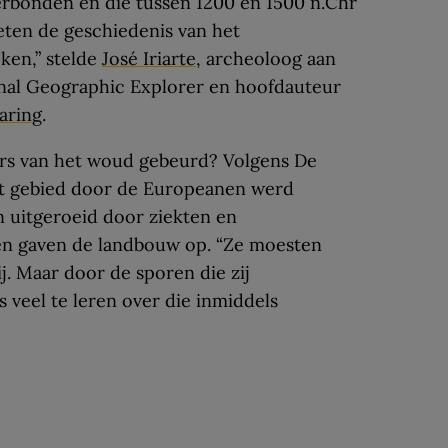
erbonden en die tussen 1200 en 1500 n.Chr
eten de geschiedenis van het
ken,” stelde
José Iriarte
, archeoloog aan
onal Geographic Explorer en hoofdauteur
aring
.
rs van het woud gebeurd? Volgens De
het gebied door de Europeanen werd
 uitgeroeid door ziekten en
en gaven de landbouw op. “Ze moesten
ij. Maar door de sporen die zij
s veel te leren over die inmiddels