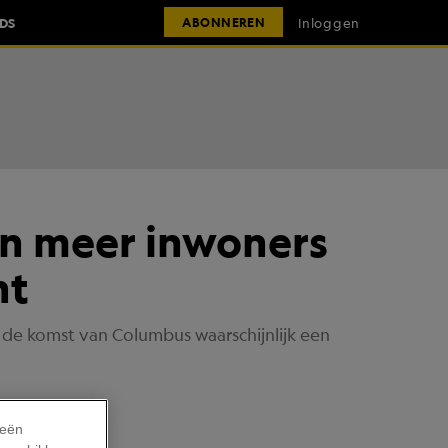
IDS
Inloggen
ABONNEREN
n meer inwoners
ht
e komst van Columbus waarschijnlijk een
ieën