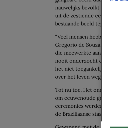
nauwelijks bevolkt was. Dat b
uit de zestiende eeuw over gr
bestaande beeld tegenspreken
“Veel mensen hebben het beeld
Gregorio de Souza
, een arche
die meewerkte aan het project
nooit onderzocht en is begro
het niet toegankelijk voor a
over het leven weg van de mach
Tot nu toe. Het onderzoekste
om eeuwenoude geogliefen (aa
ceremonies werden gebruikt) 
de Braziliaanse staat Mato Gro
Gewapend met de coördinaten