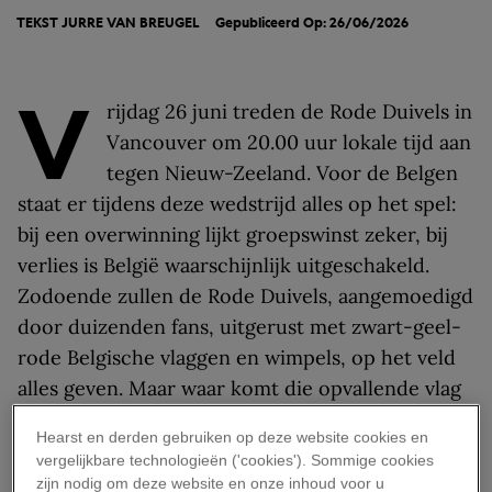
TEKST
JURRE VAN BREUGEL
Gepubliceerd Op: 26/06/2026
V
rijdag 26 juni treden de Rode Duivels in
Vancouver om 20.00 uur lokale tijd aan
tegen Nieuw-Zeeland. Voor de Belgen
staat er tijdens deze wedstrijd alles op het spel:
bij een overwinning lijkt groepswinst zeker, bij
verlies is België waarschijnlijk uitgeschakeld.
Zodoende zullen de Rode Duivels, aangemoedigd
door duizenden fans, uitgerust met zwart-geel-
rode Belgische vlaggen en wimpels, op het veld
alles geven. Maar waar komt die opvallende vlag
eigenlijk vandaan? En waarom koos België juist
Hearst en derden gebruiken op deze website cookies en
voor deze drie kleuren?
vergelijkbare technologieën ('cookies'). Sommige cookies
zijn nodig om deze website en onze inhoud voor u