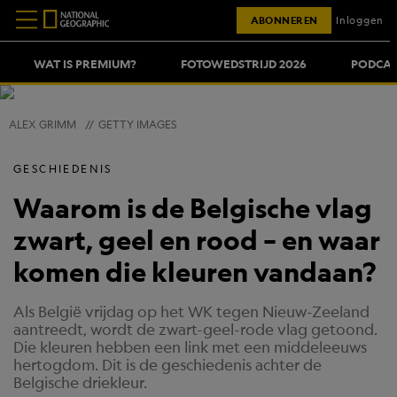
ABONNEREN
Inloggen
WAT IS PREMIUM?
FOTOWEDSTRIJD 2026
PODCAS
ALEX GRIMM
//
GETTY IMAGES
GESCHIEDENIS
Waarom is de Belgische vlag
zwart, geel en rood – en waar
komen die kleuren vandaan?
Als België vrijdag op het WK tegen Nieuw-Zeeland
aantreedt, wordt de zwart-geel-rode vlag getoond.
Die kleuren hebben een link met een middeleeuws
hertogdom. Dit is de geschiedenis achter de
Belgische driekleur.