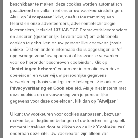
Het hertogdom Brabant
beschikbaar te maken; deze cookies worden automatisch
geactiveerd en vallen niet onder uw voorkeursinstellingen.
Als u op “
Accepteren
” klikt, geeft u toestemming aan
In de
Middeleeuwen
bestond België nog niet.
Hearst en onze adverteerders, advertentietechnologie
Het gebied was verdeeld in graafschappen,
leveranciers, inclusief
137
IAB TCF Framework-leveranciers
hertogdommen en heerlijkheden. Het
en anderen (gezamenlijk 'Leveranciers') om additionele
cookies te gebruiken en uw persoonlijke gegevens (zoals
machtigste daarvan was het hertogdom Brabant,
unieke ID’s) en andere informatie die is opgeslagen en/of
dat grote delen van het huidige Vlaams-Brabant,
opgevraagd vanaf uw apparaat of browser te verwerken
Waals-Brabant, Antwerpen, Brussel en zelfs
voor de hieronder beschreven doeleinden. Klik op
“
Instellingen beheren
” voor meer informatie over deze
stukken van Noord-Brabant en Limburg omvatte.
doeleinden en waar wij uw persoonlijke gegevens
verwerken op basis van legitieme belangen. Zie ook onze
Privacyverklaring
en
Cookiebeleid
. Als je niet instemt met
MEER OVER DE GESCHIEDENIS VAN BELGIË
deze cookies en de verwerking van je persoonlijke
gegevens voor deze doeleinden, klik dan op "
Afwijzen
”.
Zo groeide het Belgische frietkot uit tot
erfgoed
U kunt uw voorkeuren voor cookies aanpassen, bezwaar
maken tegen legitieme belangen of uw toestemming op elk
Hoe Europa mensen als dieren
moment intrekken door te klikken op de link 'Cookiekeuzes'
tentoonstelde
onderaan deze site. Uw voorkeuren zijn alleen van