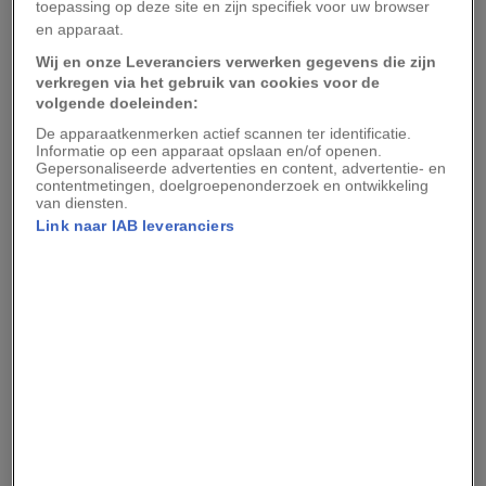
toepassing op deze site en zijn specifiek voor uw browser
en apparaat.
Deze 6 kastelen in België zijn een bezoek
waard
Wij en onze Leveranciers verwerken gegevens die zijn
verkregen via het gebruik van cookies voor de
volgende doeleinden:
Brabant was welvarend dankzij bloeiende
De apparaatkenmerken actief scannen ter identificatie.
Informatie op een apparaat opslaan en/of openen.
handelssteden als Antwerpen, Leuven en ’s-
Gepersonaliseerde advertenties en content, advertentie- en
contentmetingen, doelgroepenonderzoek en ontwikkeling
Hertogenbosch. Het wapen van het hertogdom
van diensten.
bestond uit een zwarte achtergrond met een
Link naar IAB leveranciers
gouden leeuw, voorzien van rode klauwen en
een rode tong. Die kleuren – zwart, geel (goud)
en rood – zouden later bepalend worden.
Onvrede in de
Oostenrijkse Nederlanden
Na de Vrede van Utrecht in 1713 kwamen de