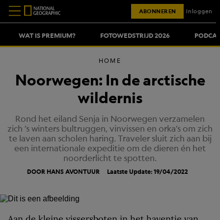
ABONNEREN
Inloggen
WAT IS PREMIUM?
FOTOWEDSTRIJD 2026
PODCAS
HOME
Noorwegen: In de arctische
wildernis
Rond het eiland Senja in Noorwegen verzamelen
zich ’s winters bultruggen, vinvissen en orka’s om zich
te laven aan scholen haring. Traveler sluit zich aan bij
een internationale expeditie om de dieren én het
noorderlicht te spotten.
DOOR HANS AVONTUUR
Laatste Update: 19/04/2022
Aan de kleine vissersboten in het haventje van