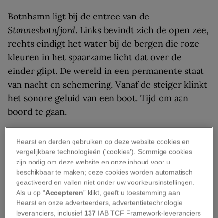
Botnhamn ligt bij de entree van de
Stonnesbotnfjord
. Links bevindt zich de open zee,
rechts eindigt het water bij de bergen die roze
kleuren in het spaarzame licht dat over de
einder glipt. De wereld in een permanente staat
van nacht en schemering. Vanaf de steiger klinkt
het sonore geluid van een boot. Tijd om aan
boord te gaan.
Ik sluit me aan bij een expeditie van de Duitse
Hearst en derden gebruiken op deze website cookies en
wereldburger Frank Wirth en de lokale fotograaf
vergelijkbare technologieën ('cookies'). Sommige cookies
Anders Hanssen. Met de boerderij van de familie
zijn nodig om deze website en onze inhoud voor u
beschikbaar te maken; deze cookies worden automatisch
Hanssen als basis wordt er zes dagen lang naar
geactiveerd en vallen niet onder uw voorkeursinstellingen.
walvissen gezocht. Om ze te zien en te
Als u op “
Accepteren
” klikt, geeft u toestemming aan
fotograferen. Daarbij hebben de orka’s als
Hearst en onze adverteerders, advertentietechnologie
leveranciers, inclusief
137
IAB TCF Framework-leveranciers
spectaculairste soort voorrang. En voor ’s avonds