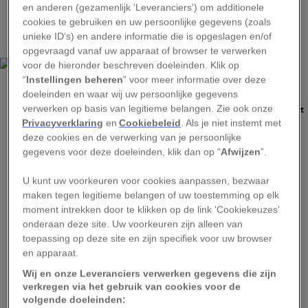
en anderen (gezamenlijk 'Leveranciers') om additionele
wordt er gehoopt op het noorderlicht, maar
cookies te gebruiken en uw persoonlijke gegevens (zoals
daarover later meer.
unieke ID’s) en andere informatie die is opgeslagen en/of
opgevraagd vanaf uw apparaat of browser te verwerken
voor de hieronder beschreven doeleinden. Klik op
“
Instellingen beheren
” voor meer informatie over deze
doeleinden en waar wij uw persoonlijke gegevens
verwerken op basis van legitieme belangen. Zie ook onze
Lokale visser in de haven van Botnhamn ziet de orka’s vooral als concurrent
bij de vangst.
Privacyverklaring
en
Cookiebeleid
. Als je niet instemt met
deze cookies en de verwerking van je persoonlijke
Naar zee dus. Dat wil zeggen, als het weer het
gegevens voor deze doeleinden, klik dan op "
Afwijzen
”.
toelaat, want vooral de wind kan hier spelbreker
U kunt uw voorkeuren voor cookies aanpassen, bezwaar
zijn. Niet vandaag. Dus trek ik in het boothuisje
maken tegen legitieme belangen of uw toestemming op elk
van
Botnhamn
extra dikke kleding aan en
moment intrekken door te klikken op de link 'Cookiekeuzes'
onderaan deze site. Uw voorkeuren zijn alleen van
neoprenbescherming voor het gezicht. Voor
toepassing op deze site en zijn specifiek voor uw browser
noodgevallen steek ik twee speciale zakjes bij
en apparaat.
me, die met één klik in een soort mini-kacheltjes
Wij en onze Leveranciers verwerken gegevens die zijn
veranderen voor handen en voeten.
verkregen via het gebruik van cookies voor de
volgende doeleinden: