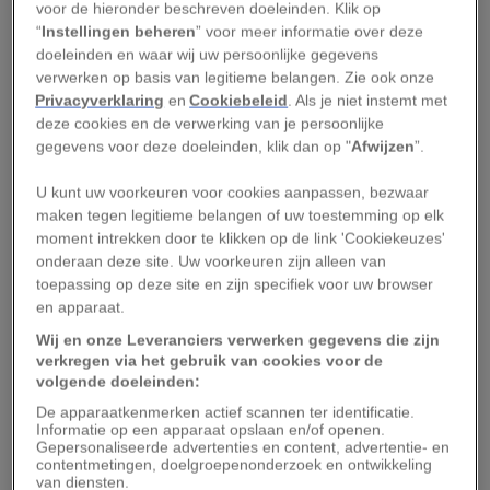
voor de hieronder beschreven doeleinden. Klik op
worden,” zei Songco
in 2015 tegen het
“
Instellingen beheren
” voor meer informatie over deze
Wereldnatuurfonds
.
doeleinden en waar wij uw persoonlijke gegevens
verwerken op basis van legitieme belangen. Zie ook onze
Privacyverklaring
en
Cookiebeleid
. Als je niet instemt met
In 2001 meldde Songco zich voor de post van
deze cookies en de verwerking van je persoonlijke
parkopzichter van het Tubbataha-rif, dat sinds
gegevens voor deze doeleinden, klik dan op "
Afwijzen
”.
1988 beschermd gebied was. Sindsdien heeft ze
U kunt uw voorkeuren voor cookies aanpassen, bezwaar
haar leven gewijd aan het behoud van het rif. En
maken tegen legitieme belangen of uw toestemming op elk
haar werk heeft vrucht gedragen: terwijl
moment intrekken door te klikken op de link 'Cookiekeuzes'
koraalriffen in de hele wereld worden bedreigd,
onderaan deze site. Uw voorkeuren zijn alleen van
toepassing op deze site en zijn specifiek voor uw browser
is het Tubbataha-rif verbluffend ongerept
en apparaat.
gebleven.
Wij en onze Leveranciers verwerken gegevens die zijn
verkregen via het gebruik van cookies voor de
“Het eerste wat je opvalt, is dat je in een
volgende doeleinden:
oceaanwildernis bent beland,” zeggen National
De apparaatkenmerken actief scannen ter identificatie.
Geographic-fotografen
David Doubilet
(tevens
Informatie op een apparaat opslaan en/of openen.
Gepersonaliseerde advertenties en content, advertentie- en
Rolex-ambassadeur
) en Jennifer Hayes, die het
contentmetingen, doelgroepenonderzoek en ontwikkeling
van diensten.