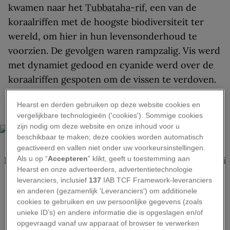
kwamen naar het
Tubbataha-rif
, een van de
koraalriffen met de hoogste biodiversiteit ter
wereld, om hier in hun levensonderhoud te
voorzien. De gevolgen waren rampzalig. Vis werd
met dynamiet gedood en cyanide werd over de
koraalriffen gespoten om de vissen te verdoven.
Op de eilandjes van het rif doodden de vissers
Hearst en derden gebruiken op deze website cookies en
zeevogels en raapten er hun eieren.
vergelijkbare technologieën ('cookies'). Sommige cookies
zijn nodig om deze website en onze inhoud voor u
beschikbaar te maken; deze cookies worden automatisch
geactiveerd en vallen niet onder uw voorkeursinstellingen.
Als u op “
Accepteren
” klikt, geeft u toestemming aan
BEKIJK GALERIJ
Hearst en onze adverteerders, advertentietechnologie
leveranciers, inclusief
137
IAB TCF Framework-leveranciers
en anderen (gezamenlijk 'Leveranciers') om additionele
“Zonder enig inzicht in de ecologische waarde
cookies te gebruiken en uw persoonlijke gegevens (zoals
van deze mariene habitat was ik ervan overtuigd
unieke ID’s) en andere informatie die is opgeslagen en/of
opgevraagd vanaf uw apparaat of browser te verwerken
dat dit soort natuurschoon beschermd moest