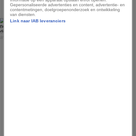
2
Gepersonaliseerde advertenties en content, advertentie- en
contentmetingen, doelgroepenonderzoek en ontwikkeling
van diensten.
Link naar IAB leveranciers
FREDRIK VON ERICHSEN, AP PHOTOS
In juni 2013 rolde de Duitse politie een internationaal
netwerk op dat miljoenen winst had gemaakt met
nepwerken die werden toegeschreven aan Russische
avant-gardekunstenaars als Vasily Kandinsky.
Advertentie - Lees hieronder verder
3