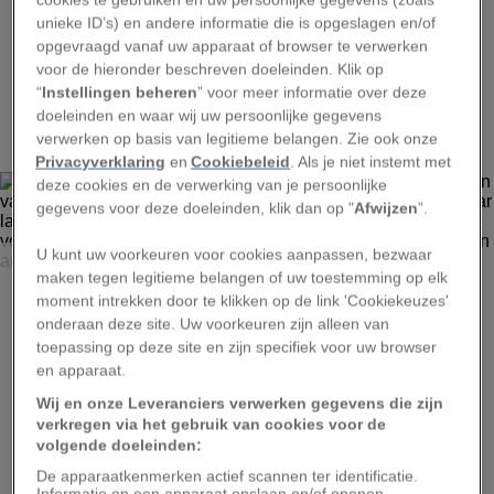
unieke ID’s) en andere informatie die is opgeslagen en/of
opgevraagd vanaf uw apparaat of browser te verwerken
voor de hieronder beschreven doeleinden. Klik op
“
Instellingen beheren
” voor meer informatie over deze
1
doeleinden en waar wij uw persoonlijke gegevens
verwerken op basis van legitieme belangen. Zie ook onze
Privacyverklaring
en
Cookiebeleid
. Als je niet instemt met
deze cookies en de verwerking van je persoonlijke
gegevens voor deze doeleinden, klik dan op "
Afwijzen
”.
U kunt uw voorkeuren voor cookies aanpassen, bezwaar
PATRICK SEMANSKY, AP PHOTO
maken tegen legitieme belangen of uw toestemming op elk
Deze nepversie van een schilderij van Mark Rothko was
moment intrekken door te klikken op de link 'Cookiekeuzes'
een van de werken die een frauderende kunsthandelaar
onderaan deze site. Uw voorkeuren zijn alleen van
vijftien jaar lang wist te verkopen aan verzamelaars. Ze
toepassing op deze site en zijn specifiek voor uw browser
schaften in totaal voor ruim 50 miljoen euro aan
en apparaat.
vervalsingen aan, van Rothko en anderen.
Wij en onze Leveranciers verwerken gegevens die zijn
verkregen via het gebruik van cookies voor de
volgende doeleinden:
De apparaatkenmerken actief scannen ter identificatie.
Informatie op een apparaat opslaan en/of openen.