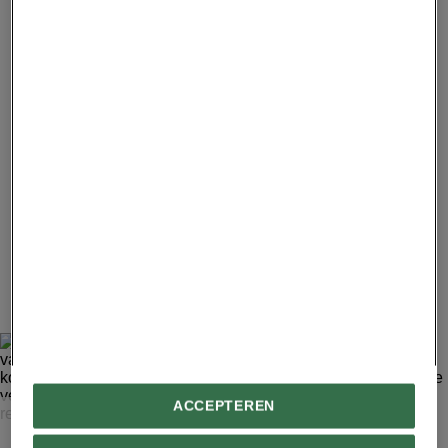
de hartvormige ijsvlakte, die een doorsnede
van tweeduizend kilometer heeft. Het was de
eerste foto die New Horizons na een korte
onderbreking in de communicatie, op 4 juli,
naar de aarde stuurde.
8
ACCEPTEREN
NASA-JHUAPL-SWRI