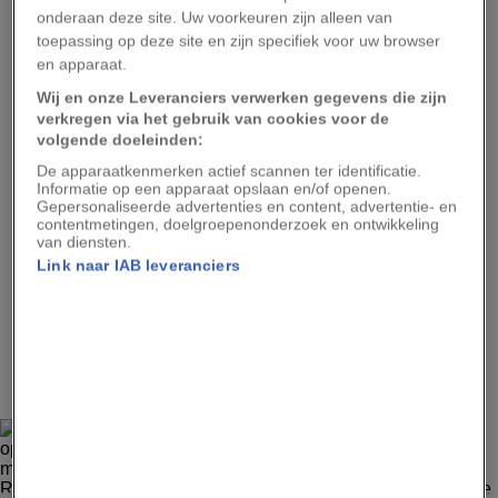
onderaan deze site. Uw voorkeuren zijn alleen van
objecten camera van de Hubble
toepassing op deze site en zijn specifiek voor uw browser
ruimtetelescoop, laat beide objecten duidelijk
en apparaat.
zien, maar niet veel meer.
Wij en onze Leveranciers verwerken gegevens die zijn
verkregen via het gebruik van cookies voor de
volgende doeleinden:
De apparaatkenmerken actief scannen ter identificatie.
Informatie op een apparaat opslaan en/of openen.
Gepersonaliseerde advertenties en content, advertentie- en
contentmetingen, doelgroepenonderzoek en ontwikkeling
van diensten.
Advertentie - Lees hieronder verder
Link naar IAB leveranciers
3