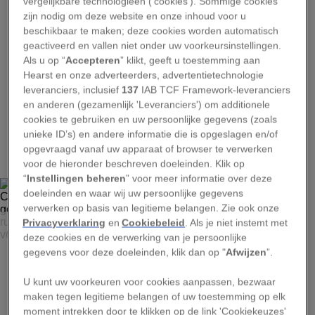
vergelijkbare technologieën ('cookies'). Sommige cookies
zijn nodig om deze website en onze inhoud voor u
foto, die zes dagen eerder was genomen.
beschikbaar te maken; deze cookies worden automatisch
Tombaugh merkte dat het lichtstipje verschoof.
geactiveerd en vallen niet onder uw voorkeursinstellingen.
Als u op “
Accepteren
” klikt, geeft u toestemming aan
Hearst en onze adverteerders, advertentietechnologie
leveranciers, inclusief
137
IAB TCF Framework-leveranciers
en anderen (gezamenlijk 'Leveranciers') om additionele
cookies te gebruiken en uw persoonlijke gegevens (zoals
2
unieke ID’s) en andere informatie die is opgeslagen en/of
opgevraagd vanaf uw apparaat of browser te verwerken
voor de hieronder beschreven doeleinden. Klik op
“
Instellingen beheren
” voor meer informatie over deze
doeleinden en waar wij uw persoonlijke gegevens
verwerken op basis van legitieme belangen. Zie ook onze
FOTO: DR. R. ALBRECHT, ESA/ESO SPACE TELESCOPE EUROPEAN
Privacyverklaring
en
Cookiebeleid
. Als je niet instemt met
COORDINATING FACILITY; NASA
deze cookies en de verwerking van je persoonlijke
gegevens voor deze doeleinden, klik dan op "
Afwijzen
”.
In 1994 was dit het beste beeld van Pluto en
U kunt uw voorkeuren voor cookies aanpassen, bezwaar
zijn maan Charon (rechts) dat de wereld ooit
maken tegen legitieme belangen of uw toestemming op elk
moment intrekken door te klikken op de link 'Cookiekeuzes'
gezien had. Het beeld, genomen door de vage