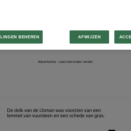
ende tatoeages gevonden, waaronder deze kruisvormige
LLINGEN BEHEREN
AFWIJZEN
ACC
Advertentie - Lees hieronder verder
De dolk van de IJsman was voorzien van een
lemmet van vuursteen en een schede van gras.