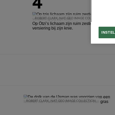
4
ROBERT CLARK, NAT GEO IMAGE COLLECTION
Op Ötzi’s lichaam zijn ruim zestig verschill
versiering bij zijn knie.
INSTE
ROBERT CLARK, NAT GEO IMAGE COLLECTION