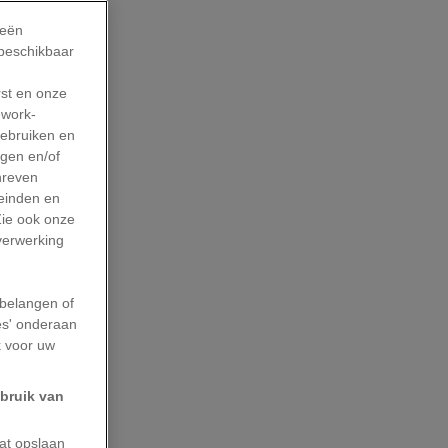
ieën
 beschikbaar
rst en onze
work-
gebruiken en
agen en/of
hreven
leinden en
Zie ook onze
 verwerking
belangen of
es' onderaan
k voor uw
ebruik van
aat opslaan