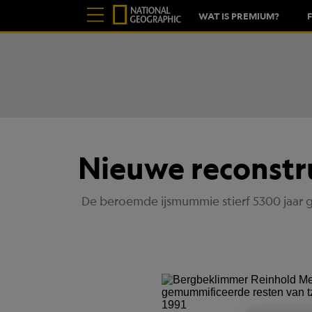
WAT IS PREMIUM?
Nieuwe reconstru
De beroemde ijsmummie stierf 5300 jaar 