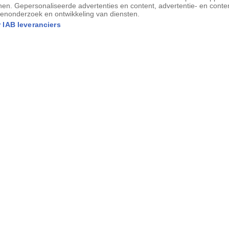
nen. Gepersonaliseerde advertenties en content, advertentie- en conte
enonderzoek en ontwikkeling van diensten.
 IAB leveranciers
Advertentie - Lees hieronder verder
Een reconstructie van Ötzi, die rond de veertig
jaar oud moet zijn geweest.
3