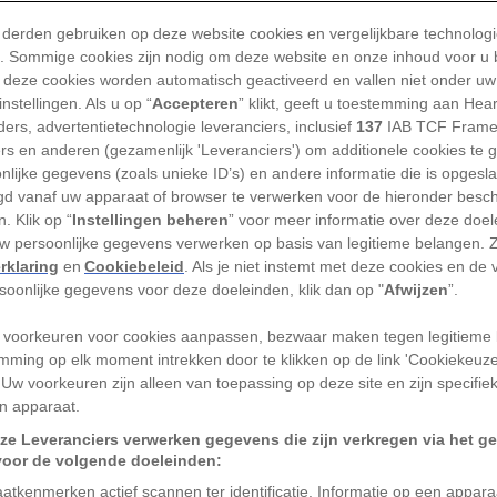
TY
 derden gebruiken op deze website cookies en vergelijkbare technolog
'). Sommige cookies zijn nodig om deze website en onze inhoud voor u
 deze cookies worden automatisch geactiveerd en vallen niet onder uw
nstellingen. Als u op “
Accepteren
” klikt, geeft u toestemming aan Hea
ers, advertentietechnologie leveranciers, inclusief
137
IAB TCF Frame
ers en anderen (gezamenlijk 'Leveranciers') om additionele cookies te 
nlijke gegevens (zoals unieke ID’s) en andere informatie die is opgesl
d vanaf uw apparaat of browser te verwerken voor de hieronder besc
 een collega bekijken de gemummificeerde resten van
. Klik op “
Instellingen beheren
” voor meer informatie over deze doe
 de mummie in 1991.
uw persoonlijke gegevens verwerken op basis van legitieme belangen. 
rklaring
en
Cookiebeleid
. Als je niet instemt met deze cookies en de
rsoonlijke gegevens voor deze doeleinden, klik dan op "
Afwijzen
”.
 voorkeuren voor cookies aanpassen, bezwaar maken tegen legitieme 
mming op elk moment intrekken door te klikken op de link 'Cookiekeuz
 Uw voorkeuren zijn alleen van toepassing op deze site en zijn specifie
n apparaat.
ze Leveranciers verwerken gegevens die zijn verkregen via het g
e resten van Ötzi op aanwijzingen over zijn leven en
voor de volgende doeleinden:
atkenmerken actief scannen ter identificatie. Informatie op een appar