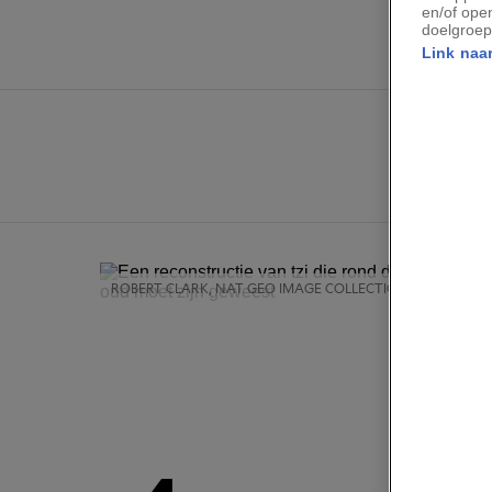
en/of ope
doelgroep
Link naar
ROBERT CLARK, NAT GEO IMAGE COLLECTION