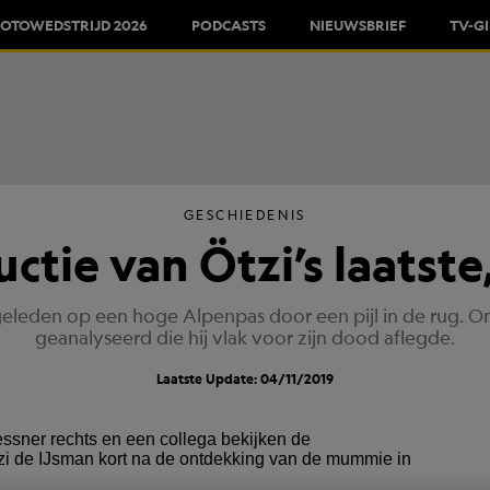
FOTOWEDSTRIJD 2026
PODCASTS
NIEUWSBRIEF
TV-G
GESCHIEDENIS
ctie van Ötzi’s laatst
geleden op een hoge Alpenpas door een pijl in de rug.
geanalyseerd die hij vlak voor zijn dood aflegde.
Laatste Update: 04/11/2019