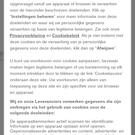
opgevraagd vanaf uw apparaat of browser te verwerken
voor de hieronder beschreven doeleinden. Klik op
“
Instellingen beheren
” voor meer informatie over deze
doeleinden en waar wij uw persoonlijke gegevens
verwerken op basis van legitieme belangen. Zie ook onze
1
Privacyverklaring
en
Cookiebeleid
. Als je niet instemt met
deze cookies en de verwerking van je persoonlijke
gegevens voor deze doeleinden, klik dan op "
Afwijzen
”.
ISABEL CORTHIER
U kunt uw voorkeuren voor cookies aanpassen, bezwaar
maken tegen legitieme belangen of uw toestemming op elk
Brotherhood-leden houden even pauze voordat ze
moment intrekken door te klikken op de link 'Cookiekeuzes'
verdergaan met hun community walk door het township.
De sociëteit is een mix van jong en oud. Hoewel de
onderaan deze site. Uw voorkeuren zijn alleen van
oudere leden sneller respect afdwingen, vinden ze het ook
toepassing op deze site en zijn specifiek voor uw browser
belangrijk dat jongeren zich kunnen identificeren met de
en apparaat.
groep
Wij en onze Leveranciers verwerken gegevens die zijn
verkregen via het gebruik van cookies voor de
volgende doeleinden:
De apparaatkenmerken actief scannen ter identificatie.
Informatie op een apparaat opslaan en/of openen.
Gepersonaliseerde advertenties en content, advertentie- en