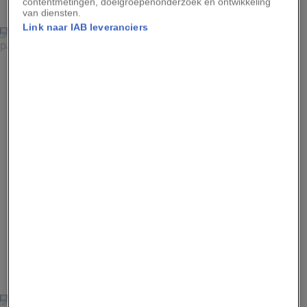
2
contentmetingen, doelgroepenonderzoek en ontwikkeling
van diensten.
Link naar IAB leveranciers
ISABEL CORTHIER
Oprichter en voorzitter Mncedisi ‘Izzy’ Sogwangqa
(midden) en andere Brotherhood­leden paraderen in hun
elegantste outfit door de straten van het township. ‘Door
onze kledingstijl trekken we de aandacht. Daarna kunnen
we het gesprek aangaan,’ zegt Izzy.
Advertentie - Lees hieronder verder
3