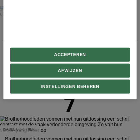
ISABEL CORTHIER
Bongani Jantjies (30, midden) en vrienden lopen broeken
na op fabricagefoutjes in de winkel American Clothing. Die
kopen ze dan met korting.
ACCEPTEREN
Advertentie - Lees hieronder verder
AFWIJZEN
INSTELLINGEN BEHEREN
7
ISABEL CORTHIER
Brotherhood­leden vormen met hun uitdossing een schril