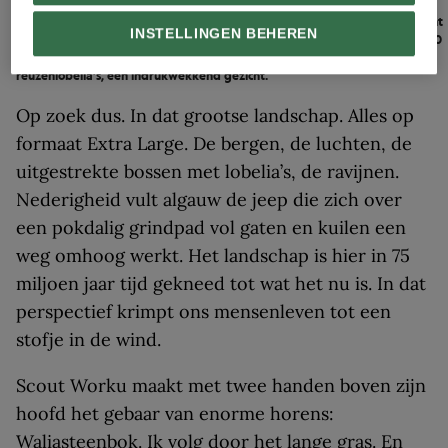
continent trokken is dit de enige overgebleven soort – heeft verschillende
vrouwtjes. Het is voor hem de kunst die allemaal tevreden te houden, want
INSTELLINGEN BEHEREN
de vrouwtjes bepalen of hij mag blijven of niet. Rechts: Tot ongeveer 4000
meter hoogte in het Simiengebergte bevinden zich velden met
reuzenlobelia’s, een indrukwekkend gezicht.
Op zoek dus. In dat grootse landschap. Alles op
formaat Extra Large. De bergen, de luchten, de
uitgestrekte bossen met lobelia’s, de ravijnen.
Nederigheid vult algauw de jeep die zich over
een pokdalig grindpad vol gaten en kuilen een
weg omhoog werkt. Het landschap is hier in 75
miljoen jaar tijd gekneed tot wat het nu is. In dat
perspectief krimpt ons mensenleven tot een
stofje in de wind.
Scout Worku maakt met twee handen boven zijn
hoofd het gebaar van enorme horens:
Waliasteenbok. Ik volg door het lange gras. En