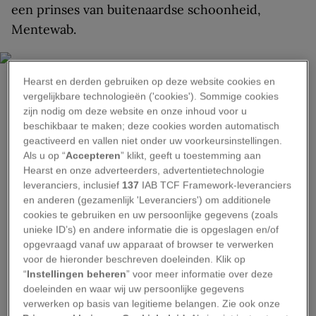
een prinses van buitenaardse schoonheid,
Mentewab.
Hearst en derden gebruiken op deze website cookies en
vergelijkbare technologieën ('cookies'). Sommige cookies
zijn nodig om deze website en onze inhoud voor u
beschikbaar te maken; deze cookies worden automatisch
HANS AVONTUUR
geactiveerd en vallen niet onder uw voorkeursinstellingen.
Als u op “
Accepteren
” klikt, geeft u toestemming aan
Aan de randen van de Simienbergen kijk je langs de rotswanden
honderden meters omlaag. Het zorgt voor imponerende vergezichten
Hearst en onze adverteerders, advertentietechnologie
richting het Ethiopische laagland.
leveranciers, inclusief
137
IAB TCF Framework-leveranciers
en anderen (gezamenlijk 'Leveranciers') om additionele
Na een ochtend in het verleden ben ik benieuwd
cookies te gebruiken en uw persoonlijke gegevens (zoals
naar het heden. Zittend in een klein koffiehuis in
unieke ID’s) en andere informatie die is opgeslagen en/of
opgevraagd vanaf uw apparaat of browser te verwerken
de stad trekt het gewone leven van Gondar aan
voor de hieronder beschreven doeleinden. Klik op
me voorbij. Het is zondag en de vrouwen zijn
“
Instellingen beheren
” voor meer informatie over deze
gekleed in traditioneel wit met kleurrijke
doeleinden en waar wij uw persoonlijke gegevens
verwerken op basis van legitieme belangen. Zie ook onze
versiersels. Er snelt een man langs met een