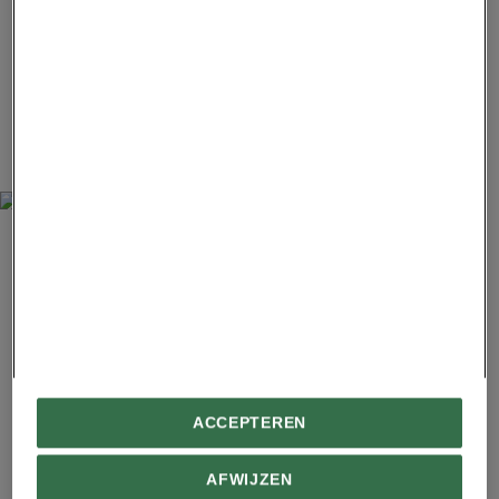
minder bekende soorten waarvoor de wereld
soms de schouders ophaalt. Onterecht, want met
de lammergier, de Abessijnse wolf, de
Waliasteenbok en de gelada kent het park
diersoorten die uniek én bedreigd zijn.
ACCEPTEREN
HANS AVONTUUR
AFWIJZEN
Links: Een volwassen gelada – van alle primaten die ooit grazend over het