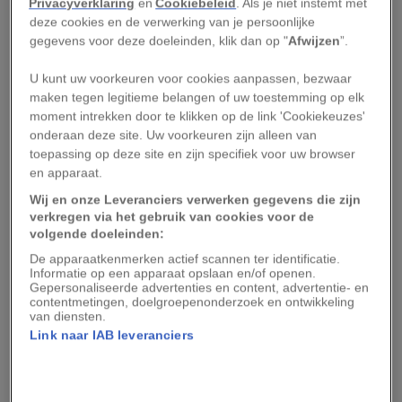
Privacyverklaring
en
Cookiebeleid
. Als je niet instemt met
handkar vol waterflessen en de bedelaar bij de
deze cookies en de verwerking van je persoonlijke
uitgang van het kasteel scharrelt een maaltijd bij
gegevens voor deze doeleinden, klik dan op "
Afwijzen
”.
elkaar.
U kunt uw voorkeuren voor cookies aanpassen, bezwaar
maken tegen legitieme belangen of uw toestemming op elk
Ik wandel een blokje om langs winkels die
moment intrekken door te klikken op de link 'Cookiekeuzes'
nauwelijks groter zijn dan twee vierkante meter.
onderaan deze site. Uw voorkeuren zijn alleen van
toepassing op deze site en zijn specifiek voor uw browser
Elk met zijn eigen specialiteit: fruit, vis, cd’s,
en apparaat.
frisdrank of vlees, vaak met een eetstalletje er
Wij en onze Leveranciers verwerken gegevens die zijn
direct naast. In tegenstelling tot wat de boekjes
verkregen via het gebruik van cookies voor de
me voorspelden, kan ik redelijk ongestoord
volgende doeleinden:
dwalen. Er wordt nauwelijks op me gelet. Slechts
De apparaatkenmerken actief scannen ter identificatie.
Informatie op een apparaat opslaan en/of openen.
een enkele keer roept een kind
Faranji
!
Gepersonaliseerde advertenties en content, advertentie- en
contentmetingen, doelgroepenonderzoek en ontwikkeling
(vreemdeling) en biedt een enthousiaste
van diensten.
hosselaar zijn diensten aan:
castle, coffee, bath
…
Link naar IAB leveranciers
Na een bezoek aan het bad van Fasiladas – met
een oppervlakte van 2800 vierkante meter had