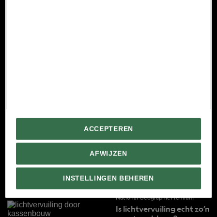
National Geographic Premium
Hoe pfas het leven in
Sliedrecht veranderde
National Geographic Premium
Dit zijn 6 van de giftigste
planten ter wereld
Uniek: noorderlicht
ACCEPTEREN
vanavond mogelijk te
zien
AFWIJZEN
Wereld Tsunamidag: hoe
ontstaat een tsunami?
INSTELLINGEN BEHEREN
National Geographic Premium
Is lichtvervuiling echt zo’n