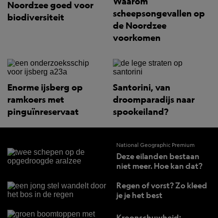
Waarom
Noordzee goed voor
scheepsongevallen op
biodiversiteit
de Noordzee
voorkomen
Enorme ijsberg op
Santorini, van
ramkoers met
droomparadijs naar
pinguïnreservaat
spookeiland?
National Geographic Premium
Deze eilanden bestaan
niet meer. Hoe kan dat?
Regen of vorst? Zo kleed
je je het best
Kroonschuwheid: