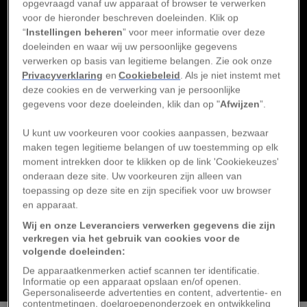
Nederland en België
opgevraagd vanaf uw apparaat of browser te verwerken
voor de hieronder beschreven doeleinden. Klik op
“
Instellingen beheren
” voor meer informatie over deze
doeleinden en waar wij uw persoonlijke gegevens
National Geographic Premium
Deze zeldzame wolken
verwerken op basis van legitieme belangen. Zie ook onze
ontstaan hoog in de
Privacyverklaring
en
Cookiebeleid
. Als je niet instemt met
atmosfeer
deze cookies en de verwerking van je persoonlijke
gegevens voor deze doeleinden, klik dan op "
Afwijzen
”.
National Geographic Premium
In deze Sloveense grot
U kunt uw voorkeuren voor cookies aanpassen, bezwaar
kun je ‘draken’
maken tegen legitieme belangen of uw toestemming op elk
tegenkomen
moment intrekken door te klikken op de link 'Cookiekeuzes'
onderaan deze site. Uw voorkeuren zijn alleen van
6 tips om de
toepassing op deze site en zijn specifiek voor uw browser
biodiversiteit in je tuin te
en apparaat.
helpen
Wij en onze Leveranciers verwerken gegevens die zijn
National Geographic Premium
verkregen via het gebruik van cookies voor de
De man die de natuur een
volgende doeleinden:
stem gaf is 100 jaar
De apparaatkenmerken actief scannen ter identificatie.
Informatie op een apparaat opslaan en/of openen.
Gepersonaliseerde advertenties en content, advertentie- en
contentmetingen, doelgroepenonderzoek en ontwikkeling