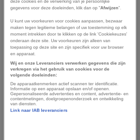
deze cookies en de verwerking van je persoonlijke
verschillen, is één ding altijd gegarandeerd: de
gegevens voor deze doeleinden, klik dan op "
Afwijzen
”.
bladeren zullen hun weg naar de aarde vinden,
U kunt uw voorkeuren voor cookies aanpassen, bezwaar
maar niet voordat ze een spectaculaire
maken tegen legitieme belangen of uw toestemming op elk
kleurenshow hebben gegeven. Onze ingewijde en
moment intrekken door te klikken op de link 'Cookiekeuzes'
herfstgekke gemeenschap op de sociale media
onderaan deze site. Uw voorkeuren zijn alleen van
toepassing op deze site en zijn specifiek voor uw browser
beveelt de plekken aan waar je deze uitbundige
en apparaat.
herfstpracht het best in je op kunt nemen.
Wij en onze Leveranciers verwerken gegevens die zijn
verkregen via het gebruik van cookies voor de
Coeur d'alene Park,
volgende doeleinden:
Washington, VS
De apparaatkenmerken actief scannen ter identificatie.
Informatie op een apparaat opslaan en/of openen.
Gepersonaliseerde advertenties en content, advertentie- en
contentmetingen, doelgroepenonderzoek en ontwikkeling
“Coeur d’Alene Park, Spokane, Washington. Waar
van diensten.
ik in alle wijze en wonderbaarlijke bomen ben
Link naar IAB leveranciers
geklommen.” –
Radiah Vera
Wanaka, Nieuw-Zeeland