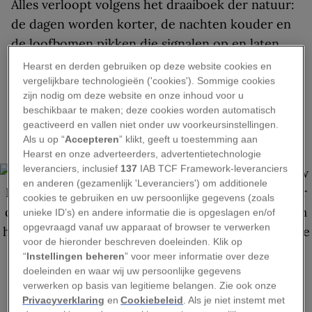
Alles verloopt volgens het draaiboek der natuur:
de dagen worden korter, de nachten kouder en
de loofbomen pikken die signalen op en laten
hun bladeren vallen. De bladeren van eiken en
Hearst en derden gebruiken op deze website cookies en
esdoorns beginnen te verkleuren van groen naar
vergelijkbare technologieën ('cookies'). Sommige cookies
zijn nodig om deze website en onze inhoud voor u
uiteenlopende tonen van dieprood en
beschikbaar te maken; deze cookies worden automatisch
roestbruin. Populieren vertonen prachtige
geactiveerd en vallen niet onder uw voorkeursinstellingen.
gouden en gele tinten.
Als u op “
Accepteren
” klikt, geeft u toestemming aan
Hearst en onze adverteerders, advertentietechnologie
leveranciers, inclusief
137
IAB TCF Framework-leveranciers
en anderen (gezamenlijk 'Leveranciers') om additionele
cookies te gebruiken en uw persoonlijke gegevens (zoals
unieke ID’s) en andere informatie die is opgeslagen en/of
opgevraagd vanaf uw apparaat of browser te verwerken
voor de hieronder beschreven doeleinden. Klik op
BEKIJK GALERIJ
“
Instellingen beheren
” voor meer informatie over deze
doeleinden en waar wij uw persoonlijke gegevens
verwerken op basis van legitieme belangen. Zie ook onze
Privacyverklaring
en
Cookiebeleid
. Als je niet instemt met
Hoewel het tijdstip van jaar tot jaar kan