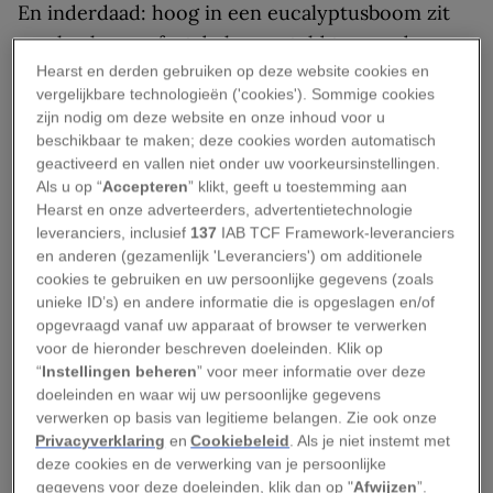
En inderdaad: hoog in een eucalyptusboom zit
een koala, comfortabel genesteld tussen de
Hearst en derden gebruiken op deze website cookies en
takken. Met halfgesloten ogen kijkt hij loom naar
vergelijkbare technologieën ('cookies'). Sommige cookies
beneden. Even later ontdekken we nog een dier
zijn nodig om deze website en onze inhoud voor u
dat rustig bladeren zit te eten. En nog een. En
beschikbaar te maken; deze cookies worden automatisch
geactiveerd en vallen niet onder uw voorkeursinstellingen.
nog een.
Als u op “
Accepteren
” klikt, geeft u toestemming aan
Hearst en onze adverteerders, advertentietechnologie
Binnen een halfuur hebben we er zeker zes
leveranciers, inclusief
137
IAB TCF Framework-leveranciers
gezien. Dat is geen toeval. Raymond Island, een
en anderen (gezamenlijk 'Leveranciers') om additionele
eiland van nog geen vijf vierkante kilometer in de
cookies te gebruiken en uw persoonlijke gegevens (zoals
unieke ID’s) en andere informatie die is opgeslagen en/of
Australische staat Victoria, is de thuisbasis van
opgevraagd vanaf uw apparaat of browser te verwerken
bijna driehonderd koala’s.
voor de hieronder beschreven doeleinden. Klik op
“
Instellingen beheren
” voor meer informatie over deze
Een eiland waar koala’s
doeleinden en waar wij uw persoonlijke gegevens
verwerken op basis van legitieme belangen. Zie ook onze
eigenlijk niet thuishoren
Privacyverklaring
en
Cookiebeleid
. Als je niet instemt met
deze cookies en de verwerking van je persoonlijke
gegevens voor deze doeleinden, klik dan op "
Afwijzen
”.