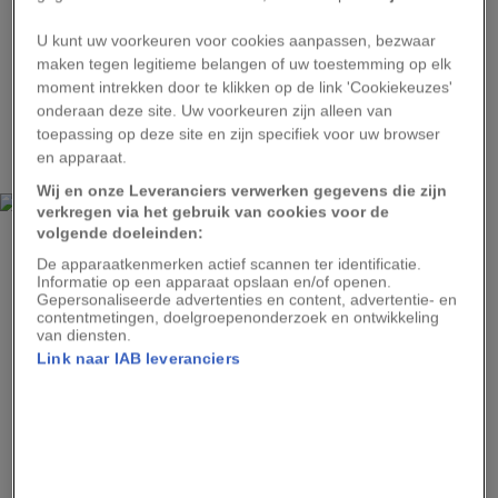
Opmerkelijk genoeg zijn koala’s niet eens
inheems op Raymond Island. Ze werden er in de
U kunt uw voorkeuren voor cookies aanpassen, bezwaar
jaren vijftig uitgezet als onderdeel van een
maken tegen legitieme belangen of uw toestemming op elk
moment intrekken door te klikken op de link 'Cookiekeuzes'
natuurbehoudsprogramma. In andere delen van
onderaan deze site. Uw voorkeuren zijn alleen van
Australië waren koalapopulaties sterk afgenomen
toepassing op deze site en zijn specifiek voor uw browser
door jacht en habitatverlies.
en apparaat.
Wij en onze Leveranciers verwerken gegevens die zijn
verkregen via het gebruik van cookies voor de
volgende doeleinden:
De apparaatkenmerken actief scannen ter identificatie.
Informatie op een apparaat opslaan en/of openen.
TRACIELOUISE
//
GETTY IMAGES
Gepersonaliseerde advertenties en content, advertentie- en
contentmetingen, doelgroepenonderzoek en ontwikkeling
Aanzicht op het Australische Raymond Island in de Gippsland Meren. Het
van diensten.
eiland staat bekend om de vele koala’s die er leven.
Link naar IAB leveranciers
Het eiland bleek door de overvloed aan
eucalyptusbossen en afwezigheid van grote
roofdieren een ideale plek om een nieuwe
populatie op te bouwen. Vandaag de dag vormt