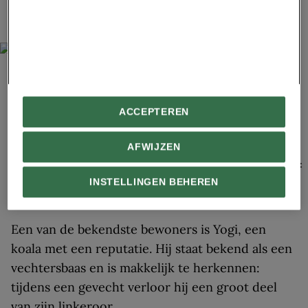
Leestip:
Goed nieuws voor de koala: vaccin tegen
chlamydia is gereed
ACCEPTEREN
BOSCO YIP
//
GETTY IMAGES
AFWIJZEN
Een koala (
Phascolarctos cinereus
) op Raymond Island. Het buideldier leeft
vooral in eucalyptusbomen waar het zich met de weinig voedzame én
INSTELLINGEN BEHEREN
giftige eucalyptusbladeren voedt. De koala is echter goed tegen deze
gifstoffen bestand.
Een van de bekendste bewoners is Yogi, een
koala met een reputatie. Hij staat bekend als een
vechtersbaas en is makkelijk te herkennen:
tijdens een gevecht verloor hij een groot deel
van zijn linkeroor.