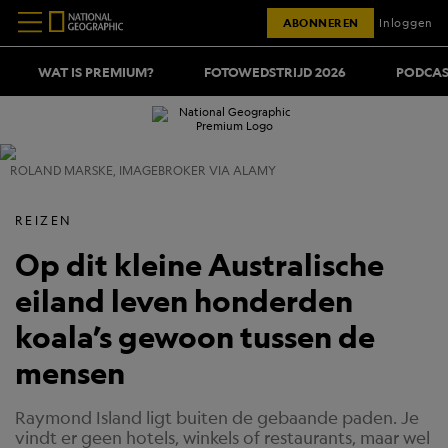
ABONNEREN
Inloggen
WAT IS PREMIUM?
FOTOWEDSTRIJD 2026
PODCAS
ROLAND MARSKE, IMAGEBROKER VIA ALAMY
REIZEN
Op dit kleine Australische
eiland leven honderden
koala’s gewoon tussen de
mensen
Raymond Island ligt buiten de gebaande paden. Je
vindt er geen hotels, winkels of restaurants, maar wel