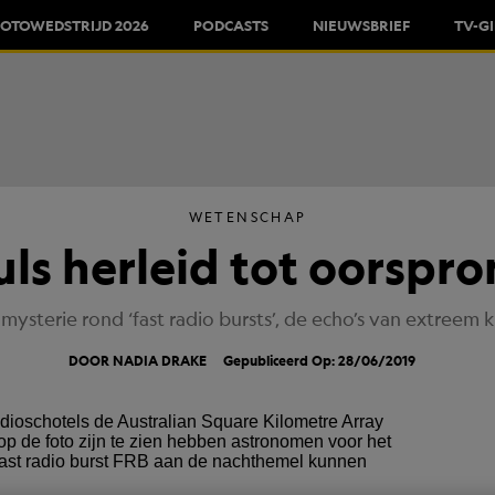
FOTOWEDSTRIJD 2026
PODCASTS
NIEUWSBRIEF
TV-G
WETENSCHAP
uls herleid tot oorspro
ysterie rond ‘fast radio bursts’, de echo’s van extreem 
DOOR NADIA DRAKE
Gepubliceerd Op: 28/06/2019