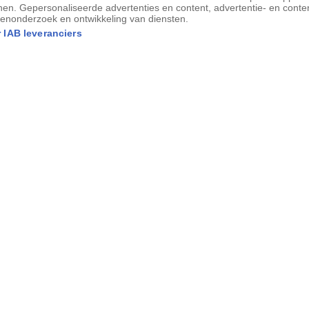
nen. Gepersonaliseerde advertenties en content, advertentie- en conte
 achter deze extreme explosies.
enonderzoek en ontwikkeling van diensten.
 IAB leveranciers
l belang,” zegt
Keith Bannister
van de
ience and Industrial Research
ng van de puls vorige week bekendmaakte
 volgende paar plaatsbepalingen zullen
 het fenomeen is waarmee we te maken
ici echt helpen om uit te zoeken wat er
 nieuwe waarneming het mysterie alleen
dichterbij een verklaring voor FRB’s zijn
él een vollediger beeld van het
van de Universiteit van Amsterdam, een
xperts op het gebied van ‘fast radio