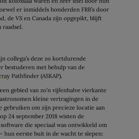
ooit kolossaal waren en zeer snel door hun
oewel er inmiddels honderden FRB’s door
d, de VS en Canada zijn opgepikt, blijft
 raadsel.
jn collega’s deze zo kortdurende
r bestuderen met behulp van de
rray
Pathfinder (ASKAP).
 een gebied van zo’n vijfenhalve vierkante
 astronomen kleine vertragingen in de
 gebruiken om zijn precieze locatie aan
 op 24 september 2018 wisten de
 software die speciaal was ontwikkeld om
– hun eerste buit in de wacht te slepen: