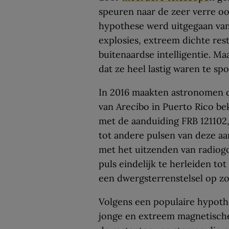
speuren naar de zeer verre oo
hypothese werd uitgegaan va
explosies, extreem dichte res
buitenaardse intelligentie. M
dat ze heel lastig waren te sp
In 2016 maakten astronomen d
van Arecibo in Puerto Rico b
met de aanduiding FRB 121102, 
tot andere pulsen van deze aar
met het uitzenden van radiog
puls eindelijk te herleiden to
een dwergsterrenstelsel op zo’
Volgens een populaire hypothe
jonge en extreem magnetisch