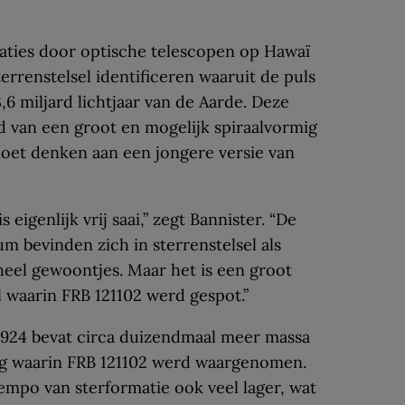
aties door optische telescopen op Hawaï
terrenstelsel identificeren waaruit de puls
6 miljard lichtjaar van de Aarde. Deze
d van een groot en mogelijk spiraalvormig
 doet denken aan een jongere versie van
s eigenlijk vrij saai,” zegt Bannister. “De
m bevinden zich in sterrenstelsel als
 heel gewoontjes. Maar het is een groot
l waarin FRB 121102 werd gespot.”
80924 bevat circa duizendmaal meer massa
g waarin FRB 121102 werd waargenomen.
 tempo van sterformatie ook veel lager, wat