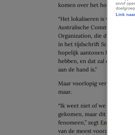
en/of ope
komen over het hoe en waarom
doelgroep
Link naar
“Het lokaliseren is van cruciaa
Australische Commonwealth Sc
Organization, die de oorspro
in het tijdschrift
Science
. “De
hopelijk aantonen hoe divers
hebben, en dat zal de theoret
aan de hand is.”
Maar voorlopig vergroot deze
maar.
“Ik weet niet of we een stukje 
gekomen, maar dit geeft ons w
fenomeen,” zegt
Emily Petroff
van de meest vooraanstaande e