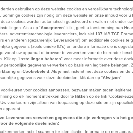
 derden gebruiken op deze website cookies en vergelijkbare technolog
elsel op zeer grote afstand van de aarde,
'). Sommige cookies zijn nodig om deze website en onze inhoud voor u
 deze cookies worden automatisch geactiveerd en vallen niet onder uw
ect een puls van radiogolven de kosmos
nstellingen. Als u op “
Accepteren
” klikt, geeft u toestemming aan Hea
tste die radiopuls op een cluster van
ers, advertentietechnologie leveranciers, inclusief
137
IAB TCF Frame
 van West-Australië. Hoewel het
ers en anderen (gezamenlijk 'Leveranciers') om additionele cookies te 
nlijke gegevens (zoals unieke ID’s) en andere informatie die is opgesl
n maar enkele milliseconden duurde,
d vanaf uw apparaat of browser te verwerken voor de hieronder besc
adiopuls tot zijn oorsprong herleiden
: een
. Klik op “
Instellingen beheren
” voor meer informatie over deze doe
ichtjaar van de aarde, in het sterrenbeeld
uw persoonlijke gegevens verwerken op basis van legitieme belangen. 
rklaring
en
Cookiebeleid
. Als je niet instemt met deze cookies en de
rsoonlijke gegevens voor deze doeleinden, klik dan op "
Afwijzen
”.
lopen decennium honderden van deze
 voorkeuren voor cookies aanpassen, bezwaar maken tegen legitieme 
genomen, is het de eerste keer dat ze in
mming op elk moment intrekken door te klikken op de link 'Cookiekeuz
 Uw voorkeuren zijn alleen van toepassing op deze site en zijn specifie
e ‘fast radio burst’ ten tijde van de
n apparaat.
oorsprong ervan te herleiden. Als we
ze Leveranciers verwerken gegevens die zijn verkregen via het g
rsts
(FRB’s) vandaan komen
, zouden
voor de volgende doeleinden:
 staat moeten zijn om meer te weten te
atkenmerken actief scannen ter identificatie. Informatie op een appar