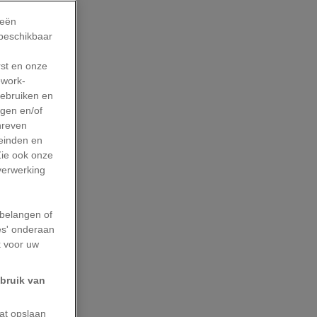
ieën
 beschikbaar
rst en onze
work-
gebruiken en
agen en/of
hreven
leinden en
Zie ook onze
 verwerking
belangen of
es' onderaan
k voor uw
ebruik van
aat opslaan