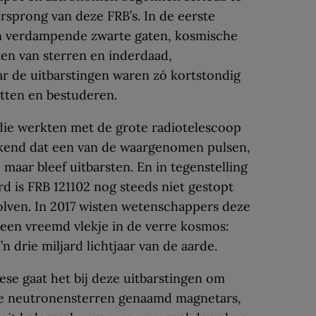
rsprong van deze FRB’s. In de eerste
n verdampende zwarte gaten, kosmische
ten van sterren en inderdaad,
aar de uitbarstingen waren zó kortstondig
otten en bestuderen.
ie werkten met de grote radiotelescoop
ekend dat een van de waargenomen pulsen,
maar bleef uitbarsten. En in tegenstelling
d is FRB 121102 nog steeds niet gestopt
olven. In 2017 wisten wetenschappers deze
t een vreemd vlekje in de verre kosmos:
n drie miljard lichtjaar van de aarde.
se gaat het bij deze uitbarstingen om
e neutronensterren genaamd magnetars,