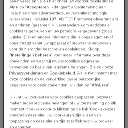
geactiveerd en vallen niet onder uw voorkeursinstellingen.
zo groot dat die duidelijk zichtbaar zou zijn als
Als u op “
Accepteren
” klikt, geeft u toestemming aan
we ons sterrenstelsel van de zijkant zouden
Hearst en onze adverteerders, advertentietechnologie
kunnen bekijken,” vertelt
Dorota Skowron
van de
leveranciers, inclusief
137
IAB TCF Framework-leveranciers
en anderen (gezamenlijk 'Leveranciers') om additionele
Poolse Uniwersytet Warszawski, die hierover
cookies te gebruiken en uw persoonlijke gegevens (zoals
met haar team onlangs een artikel publiceerde in
unieke ID’s) en andere informatie die is opgeslagen en/of
het vakblad
Science
.
opgevraagd vanaf uw apparaat of browser te verwerken
voor de hieronder beschreven doeleinden. Klik op
“
Instellingen beheren
” voor meer informatie over deze
De nieuwe kaart, die werd gemaakt met behulp
doeleinden en waar wij uw persoonlijke gegevens
van duizenden ritmisch pulserende sterren, is
verwerken op basis van legitieme belangen. Zie ook onze
een van de meest gedetailleerde weergaven van
Privacyverklaring
en
Cookiebeleid
. Als je niet instemt met
deze cookies en de verwerking van je persoonlijke
ons eigen sterrenstelsel tot nu toe en vormt een
gegevens voor deze doeleinden, klik dan op "
Afwijzen
”.
ondersteuning voor
eerder onderzoek waarin
ook werd gesteld dat de Melkweg enigszins
U kunt uw voorkeuren voor cookies aanpassen, bezwaar
maken tegen legitieme belangen of uw toestemming op elk
gebogen is
. Tegelijkertijd ontdekten Skowron en
moment intrekken door te klikken op de link 'Cookiekeuzes'
haar collega's ook bewijzen voor nieuwe
onderaan deze site. Uw voorkeuren zijn alleen van
uitbarstingen van stervorming in ons deel van
toepassing op deze site en zijn specifiek voor uw browser
en apparaat.