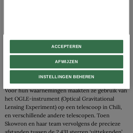
helder deze sterren zouden moeten zijn.
Vervolgens kunnen ze die kennis gebruiken om
precieze afstanden te bepalen. Dit verband werd
in 1912 voor het eerst aangetoond door
Henrietta Swann Leavitt, een astronoom aan het
Amerikaanse Harvard College
.
ACCEPTEREN
Jarenlang bestudeerden Skowron en haar
AFWIJZEN
collega's het pulseren van deze grote, jonge
sterren. Ze keken ook naar de sterren in de
INSTELLINGEN BEHEREN
uiterste buitenranden van ons sterrenstelsel.
Voor hun waarnemingen maakten ze gebruik van
het OGLE-instrument (Optical Gravitational
Lensing Experiment) op een telescoop in Chili,
en verschillende andere telescopen. Toen
Skowron en haar team vervolgens de precieze
afstanden tussen de 2.431 sterren ‘uittekenden’,