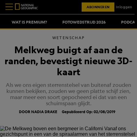
ABONNEREN
Inloggen
WAT IS PREMIUM?
FOTOWEDSTRIJD 2026
PODCAS
WETENSCHAP
Melkweg buigt af aan de
randen, bevestigt nieuwe 3D-
kaart
Als we ons eigen sterrenstelsel van buitenaf zouden
kunnen bekijken, zouden we geen platte schijf zien,
maar meer een soort gepocheerd ei dat van een
schuimspaan glijdt.
DOOR NADIA DRAKE
Gepubliceerd Op: 02/08/2019