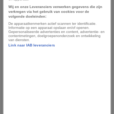
het sterrenstelsel.
Wij en onze Leveranciers verwerken gegevens die zijn
“We kunnen met onze eigen ogen en binnen ons
verkregen via het gebruik van cookies voor de
volgende doeleinden:
eigen sterrenstelsel waarnemen dat stervorming
De apparaatkenmerken actief scannen ter identificatie.
geen constant proces is, maar dat er sprake is
Informatie op een apparaat opslaan en/of openen.
Gepersonaliseerde advertenties en content, advertentie- en
van uitbarstingen,” vertelt ze.
contentmetingen, doelgroepenonderzoek en ontwikkeling
van diensten.
Buiging van de sterren
Link naar IAB leveranciers
De Melkweg, die gemeten van rand tot rand een
doorsnede heeft van zo'n 120.000 lichtjaar, is een
zogeheten spiraalvormig
sterrenstelsel
. Vanuit
de kern waaieren vier lange armen uit. Onze
eigen zon bevindt zich in een van de kleinere
armen op zo'n 26.000 lichtjaar van het
middelpunt.