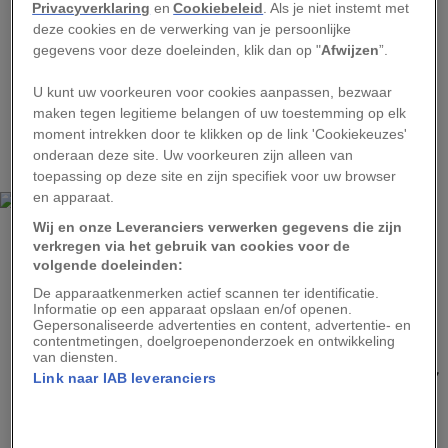
een eeuwig schemerdonker rondcirkelen.
Privacyverklaring
en
Cookiebeleid
. Als je niet instemt met
deze cookies en de verwerking van je persoonlijke
“We hebben zelfs direct bewijs voor recente
gegevens voor deze doeleinden, klik dan op "
Afwijzen
”.
geologische activiteit,” zegt teamlid Bill
U kunt uw voorkeuren voor cookies aanpassen, bezwaar
McKinnon van de Washington University in St.
maken tegen legitieme belangen of uw toestemming op elk
Louis. Zo’n ontdekking “is gewoon een droom
moment intrekken door te klikken op de link 'Cookiekeuzes'
onderaan deze site. Uw voorkeuren zijn alleen van
die werkelijkheid wordt.”
toepassing op deze site en zijn specifiek voor uw browser
en apparaat.
Wij en onze Leveranciers verwerken gegevens die zijn
verkregen via het gebruik van cookies voor de
volgende doeleinden:
De apparaatkenmerken actief scannen ter identificatie.
Informatie op een apparaat opslaan en/of openen.
Gepersonaliseerde advertenties en content, advertentie- en
contentmetingen, doelgroepenonderzoek en ontwikkeling
FOTO: NSAA, JHUAPL
van diensten.
Pluto en zijn grote maan Charon, hier in een opname in natuurlijke kleuren,
Link naar IAB leveranciers
vormen een binair planetenstelsel. \“We hebben nog nooit een
dubbelsysteem bezocht en het blijkt werkelijk een wetenschappelijk
pretpark te zijn,\”zegt Alan Stern.