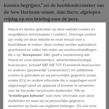
kunnen begrijpen,” zei de hoofdonderzoeker van
de New Horizons-missie, Alan Stern, afgelopen
vrijdag op een briefing voor de pers.
Hearst en derden gebruiken op deze website cookies en
Het is nog maar tien dagen geleden dat New
vergelijkbare technologieën ('cookies'). Sommige cookies
Horizons langs Pluto en zijn vijf bekende manen
zijn nodig om deze website en onze inhoud voor u
vloog, op 14 juli. Sindsdien hebben
beschikbaar te maken; deze cookies worden automatisch
geactiveerd en vallen niet onder uw voorkeursinstellingen.
wetenschappers ontdekt dat de ijzige
Als u op “
Accepteren
” klikt, geeft u toestemming aan
dwergplaneet geen bewegingloze klomp steen is
Hearst en onze adverteerders, advertentietechnologie
– alles lijkt er op een of andere manier in
leveranciers, inclusief
137
IAB TCF Framework-leveranciers
en anderen (gezamenlijk 'Leveranciers') om additionele
beweging te zijn.
cookies te gebruiken en uw persoonlijke gegevens (zoals
unieke ID’s) en andere informatie die is opgeslagen en/of
Het is volgens hen verrassend om te zien dat er
opgevraagd vanaf uw apparaat of browser te verwerken
zoveel activiteit is op zo’n kleine wereld, in een
voor de hieronder beschreven doeleinden. Klik op
deel van het zonnestelsel waar de ‘ongebruikte’
“
Instellingen beheren
” voor meer informatie over deze
doeleinden en waar wij uw persoonlijke gegevens
bouwstenen voor de vorming van planeten in
verwerken op basis van legitieme belangen. Zie ook onze