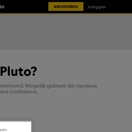
IDS
Inloggen
ABONNEREN
 Pluto?
ngestroomd. Mogelijk gebeurt dat opnieuw,
ence Conference.
ieën