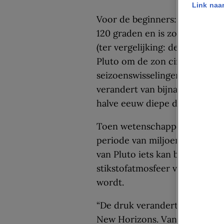
Link naar
Voor de beginners: de as van 
120 graden en is zo ver gekant
(ter vergelijking: de aarde st
Pluto om de zon cirkelt, ervaa
seizoenswisselingen in het zon
verandert van bijna een halve
halve eeuw diepe duisternis.
Toen wetenschappers deze se
periode van miljoenen jaren –
van Pluto iets kan bewegen – 
stikstofatmosfeer van Pluto b
wordt.
“De druk verandert radicaal”,
New Horizons. Vandaag de dag