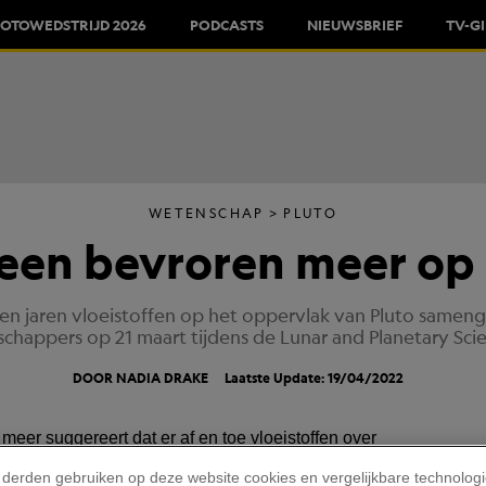
FOTOWEDSTRIJD 2026
PODCASTS
NIEUWSBRIEF
TV-G
WETENSCHAP
PLUTO
 een bevroren meer op
enen jaren vloeistoffen op het oppervlak van Pluto same
happers op 21 maart tijdens de Lunar and Planetary Sci
DOOR NADIA DRAKE
Laatste Update: 19/04/2022
 derden gebruiken op deze website cookies en vergelijkbare technolog