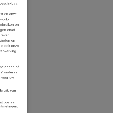
 beschikbaar
rst en onze
work-
gebruiken en
agen en/of
hreven
leinden en
Zie ook onze
 verwerking
belangen of
es' onderaan
k voor uw
ebruik van
aat opslaan
ntmetingen,