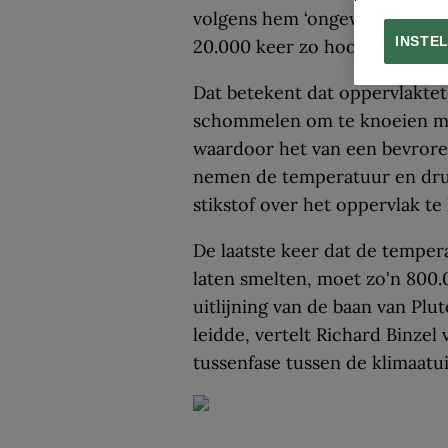
volgens hem ‘ongewoon laag’;
INSTE
20.000 keer zo hoog zijn als nu
Dat betekent dat oppervlakt
schommelen om te knoeien met
waardoor het van een bevroren
nemen de temperatuur en dru
stikstof over het oppervlak te
De laatste keer dat de tempe
laten smelten, moet zo'n 800.
uitlijning van de baan van Plu
leidde, vertelt Richard Binzel
tussenfase tussen de klimaatui