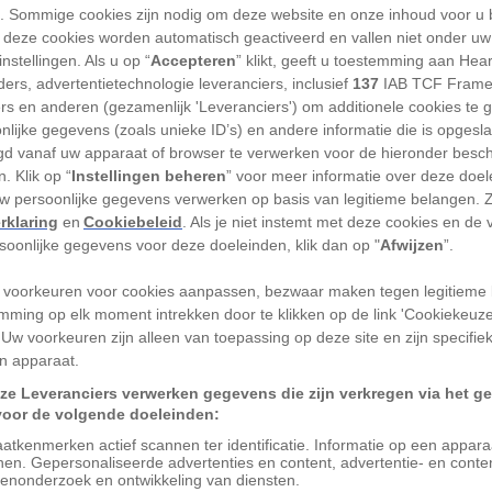
'). Sommige cookies zijn nodig om deze website en onze inhoud voor u
 deze cookies worden automatisch geactiveerd en vallen niet onder uw
nstellingen. Als u op “
Accepteren
” klikt, geeft u toestemming aan Hea
ers, advertentietechnologie leveranciers, inclusief
137
IAB TCF Frame
r daadwerkelijk zijn geweest, vormt de
ers en anderen (gezamenlijk 'Leveranciers') om additionele cookies te 
n op
Pluto
een raadselachtige kwestie. De
nlijke gegevens (zoals unieke ID’s) en andere informatie die is opgesl
d vanaf uw apparaat of browser te verwerken voor de hieronder besc
 wereld liggen immers ergens rond de
. Klik op “
Instellingen beheren
” voor meer informatie over deze doe
am van NASA leert echter dat Pluto
uw persoonlijke gegevens verwerken op basis van legitieme belangen. 
baar is. “De onthullingen van de gegevens
rklaring
en
Cookiebeleid
. Als je niet instemt met deze cookies en de
rsoonlijke gegevens voor deze doeleinden, klik dan op "
Afwijzen
”.
telt Jim Green van NASA. “Ze hebben ons
 voorkeuren voor cookies aanpassen, bezwaar maken tegen legitieme 
mming op elk moment intrekken door te klikken op de link 'Cookiekeuz
dat het oppervlak van de dwerg af en toe
 Uw voorkeuren zijn alleen van toepassing op deze site en zijn specifie
het geval is. Een van de lijnen is
n apparaat.
van de atmosferische druk op de planeet
ze Leveranciers verwerken gegevens die zijn verkregen via het g
voor de volgende doeleinden:
de baan aflegt, terwijl de andere lijn
atkenmerken actief scannen ter identificatie. Informatie op een appar
lden die door ruimtesonde New Horizons
nen. Gepersonaliseerde advertenties en content, advertentie- en conte
enonderzoek en ontwikkeling van diensten.
 nadat het in juli 2015 Pluto passeerde.