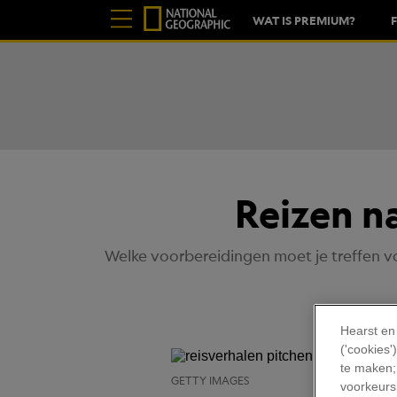
WAT IS PREMIUM?
Reizen na
Welke voorbereidingen moet je treffen vo
Hearst en
('cookies
te maken;
GETTY IMAGES
voorkeursi