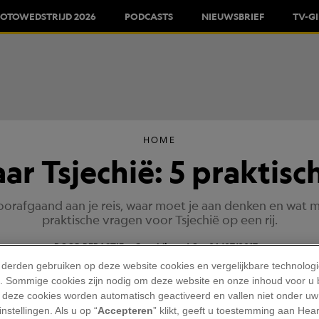
FOTOWEDSTRIJD 2026
PODCASTS
NIEUWSBRIEF
TV-G
HOME
ar Tsjechië: 5 praktis
orafgaand aan je reis, waar moet je aan denken en wat ma
praktische vragen voor Tsjechië op een rij.
DOOR REDACTIE
Gepubliceerd Op: 06/07/2017
 derden gebruiken op deze website cookies en vergelijkbare technolog
'). Sommige cookies zijn nodig om deze website en onze inhoud voor u
 deze cookies worden automatisch geactiveerd en vallen niet onder uw
nstellingen. Als u op “
Accepteren
” klikt, geeft u toestemming aan Hea