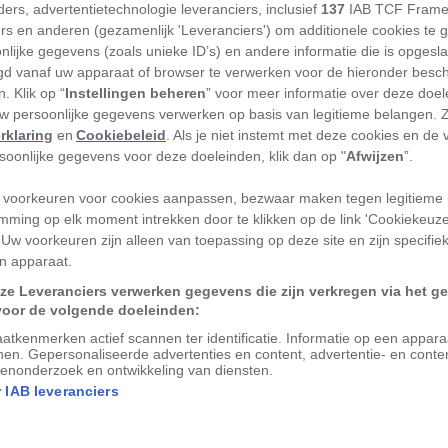
ers, advertentietechnologie leveranciers, inclusief
137
IAB TCF Frame
ijd om naar Tsjechië te
ers en anderen (gezamenlijk 'Leveranciers') om additionele cookies te 
nlijke gegevens (zoals unieke ID’s) en andere informatie die is opgesl
d vanaf uw apparaat of browser te verwerken voor de hieronder besc
. Klik op “
Instellingen beheren
” voor meer informatie over deze doe
el regen en is het redelijk druk. Daarom
uw persoonlijke gegevens verwerken op basis van legitieme belangen. 
rklaring
en
Cookiebeleid
. Als je niet instemt met deze cookies en de
ptember reizen. Vooral in het oosten
rsoonlijke gegevens voor deze doeleinden, klik dan op "
Afwijzen
”.
 en de zomers heet, in het westen is het
 voorkeuren voor cookies aanpassen, bezwaar maken tegen legitieme 
mming op elk moment intrekken door te klikken op de link 'Cookiekeuz
heb je nodig?
 Uw voorkeuren zijn alleen van toepassing op deze site en zijn specifie
n apparaat.
ze Leveranciers verwerken gegevens die zijn verkregen via het g
um nodig. Een geldig paspoort of
voor de volgende doeleinden:
arnaast is het handig om te weten dat je
atkenmerken actief scannen ter identificatie. Informatie op een appar
hië geldig is en je dus geen internationaal
nen. Gepersonaliseerde advertenties en content, advertentie- en conte
enonderzoek en ontwikkeling van diensten.
 IAB leveranciers
adloze)