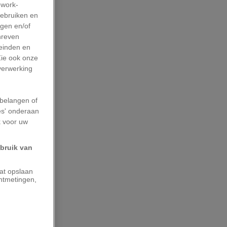
work-
gebruiken en
agen en/of
hreven
leinden en
Zie ook onze
 verwerking
belangen of
es' onderaan
k voor uw
ebruik van
aat opslaan
ntmetingen,