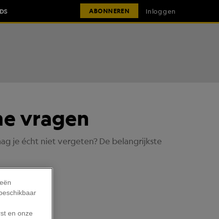
IDS
Inloggen
ABONNEREN
che vragen
g je écht niet vergeten? De belangrijkste
ieën
 beschikbaar
rst en onze