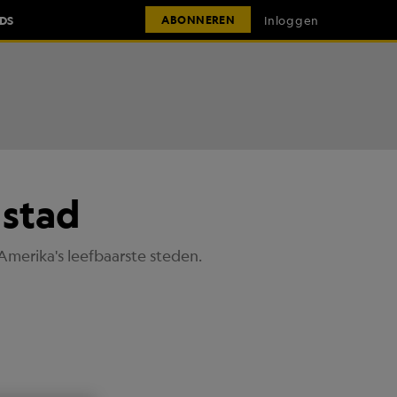
IDS
Inloggen
ABONNEREN
 stad
merika's leefbaarste steden.