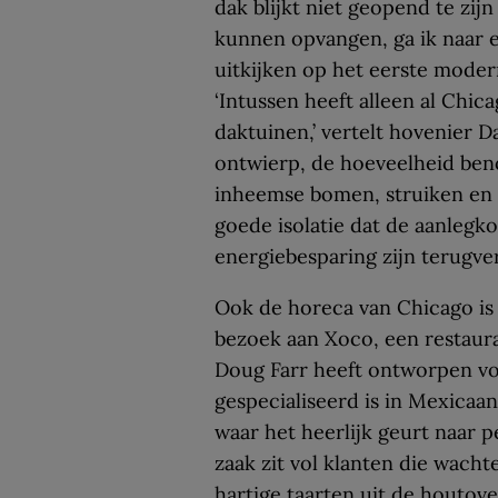
dak blijkt niet geopend te zij
kunnen opvangen, ga ik naar 
uitkijken op het eerste mode
‘Intussen heeft alleen al Chi
daktuinen,’ vertelt hovenier D
ontwierp, de hoeveelheid ben
inheemse bomen, struiken en g
goede isolatie dat de aanlegk
energiebesparing zijn terugver
Ook de horeca van Chicago is
bezoek aan Xoco, een restaura
Doug Farr heeft ontworpen voo
gespecialiseerd is in Mexicaan
waar het heerlijk geurt naar p
zaak zit vol klanten die wacht
hartige taarten uit de houtove