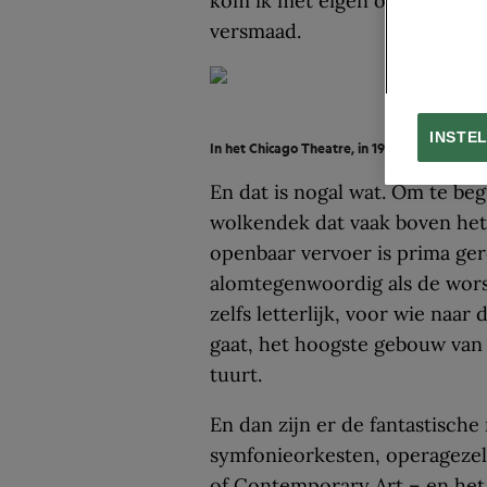
kom ik met eigen ogen bekijk
versmaad.
INSTE
In het Chicago Theatre, in 1921 geopend als
En dat is nogal wat. Om te be
wolkendek dat vaak boven het
openbaar vervoer is prima gere
alomtegenwoordig als de wors
zelfs letterlijk, voor wie naa
gaat, het hoogste gebouw van
tuurt.
En dan zijn er de fantastisch
symfonieorkesten, operagezel
of Contemporary Art – en het 