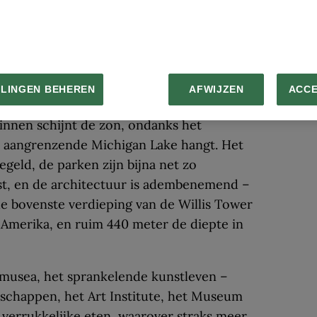
en wat het Olympisch Comité heeft
LLINGEN BEHEREN
AFWIJZEN
ACC
 bioscoop, worden concerten gegeven.
ginnen schijnt de zon, ondanks het
 aangrenzende Michigan Lake hangt. Het
geld, de parken zijn bijna net zo
t, en de architectuur is adembenemend –
r de bovenste verdieping van de Willis Tower
 Amerika, en ruim 440 meter de diepte in
e musea, het sprankelende kunstleven –
schappen, het Art Institute, het Museum
verrukkelijke eten, waarover straks meer.