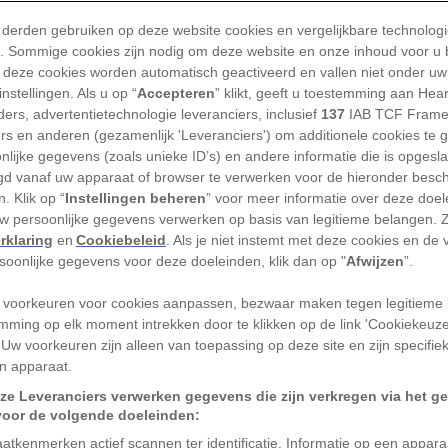
bij Gene’s Deli op Lincoln Square in
fd bungelt. ‘Chicago is geen
city of big
 derden gebruiken op deze website cookies en vergelijkbare technolog
'). Sommige cookies zijn nodig om deze website en onze inhoud voor u
een knipoog naar de dichter Carl Sandburg,
 deze cookies worden automatisch geactiveerd en vallen niet onder uw
zang schreef op de toenmalige
nstellingen. Als u op “
Accepteren
” klikt, geeft u toestemming aan Hea
f pig shoulders
.’ En daarmee, legt hij later
ers, advertentietechnologie leveranciers, inclusief
137
IAB TCF Frame
ers en anderen (gezamenlijk 'Leveranciers') om additionele cookies te 
deze echte varkensschouders, maar ook op
nlijke gegevens (zoals unieke ID’s) en andere informatie die is opgesl
selijke politiek die door de jaren heen
d vanaf uw apparaat of browser te verwerken voor de hieronder besc
oordeeld.
. Klik op “
Instellingen beheren
” voor meer informatie over deze doe
uw persoonlijke gegevens verwerken op basis van legitieme belangen. 
rklaring
en
Cookiebeleid
. Als je niet instemt met deze cookies en de
ottoirs in deze voormalige enclave van
rsoonlijke gegevens voor deze doeleinden, klik dan op "
Afwijzen
”.
eters zijn afgestampt. De laatste jaren
erde bevolking gekregen en zijn er veel
 voorkeuren voor cookies aanpassen, bezwaar maken tegen legitieme 
mming op elk moment intrekken door te klikken op de link 'Cookiekeuz
j gekomen. Maar getuige de stalen boog
 Uw voorkeuren zijn alleen van toepassing op deze site en zijn specifie
re’ is het trotse buurtgevoel nog altijd
n apparaat.
ze Leveranciers verwerken gegevens die zijn verkregen via het g
voor de volgende doeleinden:
n de bewoners zich uit tegen grote
atkenmerken actief scannen ter identificatie. Informatie op een appar