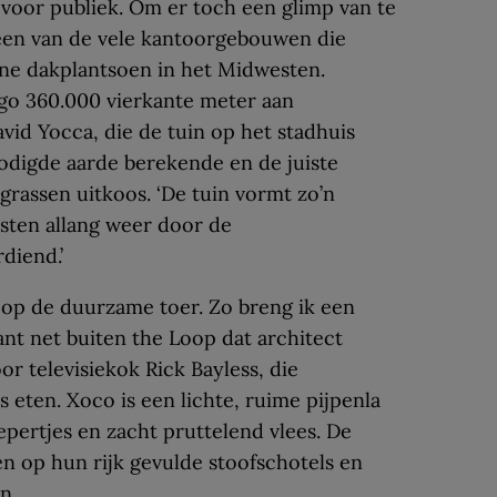
n voor publiek. Om er toch een glimp van te
een van de vele kantoorgebouwen die
rne dakplantsoen in het Midwesten.
cago 360.000 vierkante meter aan
avid Yocca, die de tuin op het stadhuis
odigde aarde berekende en de juiste
rassen uitkoos. ‘De tuin vormt zo’n
osten allang weer door de
diend.’
 op de duurzame toer. Zo breng ik een
nt net buiten the Loop dat architect
r televisiekok Rick Bayless, die
s eten. Xoco is een lichte, ruime pijpenla
epertjes en zacht pruttelend vlees. De
en op hun rijk gevulde stoofschotels en
n.