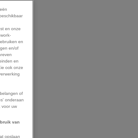
ieën
 beschikbaar
rst en onze
work-
gebruiken en
agen en/of
hreven
leinden en
Zie ook onze
 verwerking
belangen of
es' onderaan
k voor uw
ebruik van
aat opslaan