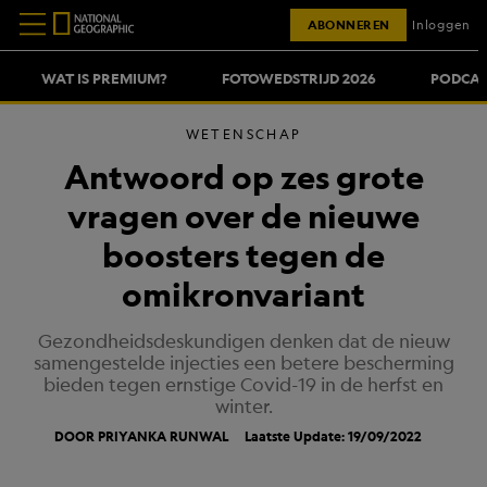
ABONNEREN
Inloggen
WAT IS PREMIUM?
FOTOWEDSTRIJD 2026
PODCAS
WETENSCHAP
Antwoord op zes grote
vragen over de nieuwe
boosters tegen de
omikronvariant
Gezondheidsdeskundigen denken dat de nieuw
samengestelde injecties een betere bescherming
bieden tegen ernstige Covid-19 in de herfst en
winter.
DOOR PRIYANKA RUNWAL
Laatste Update: 19/09/2022