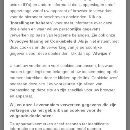
unieke ID’s) en andere informatie die is opgeslagen en/of
de FDA, tijdens een virtuele nieuwsconferentie
opgevraagd vanaf uw apparaat of browser te verwerken
op 31 augustus. Maar het idee van het
voor de hieronder beschreven doeleinden. Klik op
bijgewerkte vaccin is ook om een langere
“
Instellingen beheren
” voor meer informatie over deze
doeleinden en waar wij uw persoonlijke gegevens
beschermingsduur te bereiken. Het zal enkele
verwerken op basis van legitieme belangen. Zie ook onze
maanden duren voordat de onderzoekers de
Privacyverklaring
en
Cookiebeleid
. Als je niet instemt met
gegevens kunnen verzamelen en kunnen bepalen
deze cookies en de verwerking van je persoonlijke
gegevens voor deze doeleinden, klik dan op "
Afwijzen
”.
of dit ook daadwerkelijk gebeurt. Hoe klein de
voordelen van de nieuwe injectie ook zijn, Marks
U kunt uw voorkeuren voor cookies aanpassen, bezwaar
zegt: “Het is echt belangrijk dat mensen
maken tegen legitieme belangen of uw toestemming op elk
moment intrekken door te klikken op de link 'Cookiekeuzes'
nadenken over het halen van een boost.”
onderaan deze site. Uw voorkeuren zijn alleen van
toepassing op deze site en zijn specifiek voor uw browser
Dit is wat we tot nu toe weten over de nieuwe
en apparaat.
vaccins die nu in heel Amerika beschikbaar zijn -
Wij en onze Leveranciers verwerken gegevens die zijn
inclusief waarom ze nodig zijn, wie ze kan
verkregen via het gebruik van cookies voor de
volgende doeleinden:
krijgen en hoe lang ze naar verwachting
De apparaatkenmerken actief scannen ter identificatie.
bescherming bieden tegen Covid-19.
Informatie op een apparaat opslaan en/of openen.