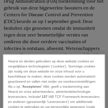
Drug Administration (FDA) toestemming voor het
gebruik van deze bijgewerkte boosters en de
Centers for Disease Control and Prevention
(CDC) keurde ze op 1 september goed. Deze
besluiten zijn genomen omdat de immuniteit
tegen deze zeer besmettelijke versies van
omikron die door eerdere vaccinaties of
infecties is ontstaan, afneemt. Wetenschappers
voorspellen een toename van het aantal Covid-
19-infecties in de herfst en winter.
Hearst en derden gebruiken op deze website cookies en
vergelijkbare technologieën ('cookies'). Sommige cookies
zijn nodig om deze website en onze inhoud voor u
Door een tweede of derde booster van de
beschikbaar te maken; deze cookies worden automatisch
oorspronkelijke Covid-19-injectie te geven,
geactiveerd en vallen niet onder uw voorkeursinstellingen.
zouden waarschijnlijk de hoeveelheid
Als u op “
Accepteren
” klikt, geeft u toestemming aan
Hearst en onze adverteerders, advertentietechnologie
antilichaampjes tegen het virus worden
leveranciers, inclusief
137
IAB TCF Framework-leveranciers
verhoogd, zegt Peter Marks, directeur van het
en anderen (gezamenlijk 'Leveranciers') om additionele
Center for Biologics Evaluation and Research van
cookies te gebruiken en uw persoonlijke gegevens (zoals