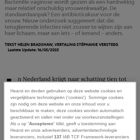
Bacteriële vaginose wordt gezien als een hardnekkig
maar relatief onschuldig vrouwenkwaaltje. De
standaardaanpak? Een antibioticakuur voor de
vrouw. Nieuw onderzoek suggereert dat die
terugkerende infecties niet zozeer te wijten zijn aan
haar lichaam, maar aan iets – of iemand – anders.
TEKST HELEN BRADSHAW, VERTALING
STÉPHANIE VERSTEEG
Laatste Update: 16/05/2025
I
n Nederland krijgt naar schatting tien tot
vijftig procent van de vrouwen er ooit mee
Hearst en derden gebruiken op deze website cookies en
te maken: bacteriële vaginose, kortweg BV.
vergelijkbare technologieën ('cookies'). Sommige cookies
zijn nodig om deze website en onze inhoud voor u
In veel gevallen komt het kwaaltje ook
beschikbaar te maken; deze cookies worden automatisch
regelmatig terug. Komt dat simpelweg door een
geactiveerd en vallen niet onder uw voorkeursinstellingen.
verstoring van het microbioom in de vagina of is
Als u op “
Accepteren
” klikt, geeft u toestemming aan
Hearst en onze adverteerders, advertentietechnologie
er toch iets anders aan de hand?
leveranciers, inclusief
137
IAB TCF Framework-leveranciers