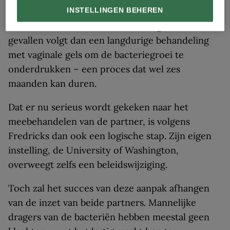
Maar bij ruim de helft van de vrouwen keert de
INSTELLINGEN BEHEREN
infectie binnen drie maanden terug. In die
gevallen volgt dan een langdurige behandeling
met vaginale gels om de bacteriegroei te
onderdrukken – een proces dat wel zes
maanden kan duren.
Dat er nu serieus wordt gekeken naar het
meebehandelen van de partner, is volgens
Fredricks dan ook een logische stap. Zijn eigen
instelling, de University of Washington,
overweegt zelfs een beleidswijziging.
Toch zal het succes van deze aanpak afhangen
van de inzet van beide partners. Mannelijke
dragers van de bacteriën hebben meestal geen