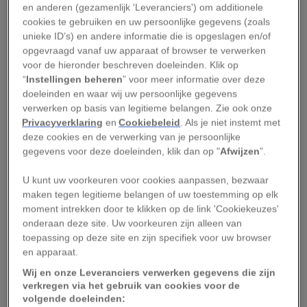
E
en anderen (gezamenlijk 'Leveranciers') om additionele
en
nieuwe studie
uit Australië stelt nu
cookies te gebruiken en uw persoonlijke gegevens (zoals
een opvallende vraag: wat als BV seksueel
unieke ID’s) en andere informatie die is opgeslagen en/of
overdraagbaar is? En belangrijker nog:
opgevraagd vanaf uw apparaat of browser te verwerken
voor de hieronder beschreven doeleinden. Klik op
wat als de sleutel tot genezing ligt in het
“
Instellingen beheren
” voor meer informatie over deze
meebehandelen van de mannelijke partner?
doeleinden en waar wij uw persoonlijke gegevens
verwerken op basis van legitieme belangen. Zie ook onze
Is bacteriële vaginose
Privacyverklaring
en
Cookiebeleid
. Als je niet instemt met
deze cookies en de verwerking van je persoonlijke
seksueel overdraagbaar?
gegevens voor deze doeleinden, klik dan op "
Afwijzen
”.
U kunt uw voorkeuren voor cookies aanpassen, bezwaar
Bacteriële vaginose ontstaat als het natuurlijke
maken tegen legitieme belangen of uw toestemming op elk
evenwicht van bacteriën in de vagina verstoord
moment intrekken door te klikken op de link 'Cookiekeuzes'
raakt. Anders dan bij klassieke soa’s is er geen
onderaan deze site. Uw voorkeuren zijn alleen van
toepassing op deze site en zijn specifiek voor uw browser
ziekteverwekker aan te wijzen – het gaat om een
en apparaat.
combinatie van bacteriën die samen voor
Wij en onze Leveranciers verwerken gegevens die zijn
klachten zorgen zoals afscheiding en een
verkregen via het gebruik van cookies voor de
onaangename geur.
volgende doeleinden: