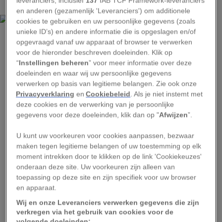
leveranciers, inclusief
137
IAB TCF Framework-leveranciers
en anderen (gezamenlijk 'Leveranciers') om additionele
cookies te gebruiken en uw persoonlijke gegevens (zoals
unieke ID’s) en andere informatie die is opgeslagen en/of
FREDERIK JOHS
opgevraagd vanaf uw apparaat of browser te verwerken
2. Kitesurfen in Öland
voor de hieronder beschreven doeleinden. Klik op
“
Instellingen beheren
” voor meer informatie over deze
doeleinden en waar wij uw persoonlijke gegevens
Het zonnige eiland Öland is een favoriete
verwerken op basis van legitieme belangen. Zie ook onze
vakantiebestemming van de Zweden. Zelfs de
Privacyverklaring
en
Cookiebeleid
. Als je niet instemt met
deze cookies en de verwerking van je persoonlijke
Zweedse koninklijke familie is hier ’s zomers
gegevens voor deze doeleinden, klik dan op "
Afwijzen
”.
geregeld te vinden. Naast prinses Victoria en
andere royals is het eiland ook een favoriete
U kunt uw voorkeuren voor cookies aanpassen, bezwaar
maken tegen legitieme belangen of uw toestemming op elk
hangout van fanatieke surfdudes. Omdat tussen
moment intrekken door te klikken op de link 'Cookiekeuzes'
het Zweedse vasteland en Öland altijd een
onderaan deze site. Uw voorkeuren zijn alleen van
stevige wind staat, hebben zich aan de westkust
toepassing op deze site en zijn specifiek voor uw browser
en apparaat.
enkele fanatieke kitesurfers verzameld die op
Wij en onze Leveranciers verwerken gegevens die zijn
het water halsbrekende toeren uithalen. Op
de
verkregen via het gebruik van cookies voor de
kitesurfscholen
die vlakbij het Haga-park zijn
volgende doeleinden: