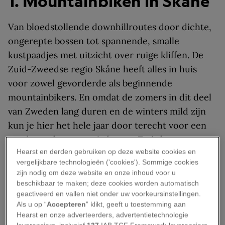
1. Mountainbiken in Skåne
Van bloedstollende downhillroutes door dichte,
ongerepte bossen tot spannende, smalle
kustpaadjes met uitzicht over ruige kliffen. De
Zuid-Zweedse regio Skåne heeft alles in huis
voor zowel gevorderde als beginnende
mountainbikers. En omdat de zomers in dit deel
van Zweden lang duren en de winters mild zijn
kun je hier het hele jaar door terecht voor een
goede work-out van je benen. Zo is het
Hearst en derden gebruiken op deze website cookies en
heuvelachtige Backaleden-trail vlakbij
Brösarp
vergelijkbare technologieën ('cookies'). Sommige cookies
een flinke aanslag op je kuiten, maar de
zijn nodig om deze website en onze inhoud voor u
bijzondere Tockabjärs källor-waterbronnen en
beschikbaar te maken; deze cookies worden automatisch
geactiveerd en vallen niet onder uw voorkeursinstellingen.
de Hallamölla vattenfall, Skåne’s hoogste
Als u op “
Accepteren
” klikt, geeft u toestemming aan
waterval, maken deze tocht zeker de moeite
Hearst en onze adverteerders, advertentietechnologie
waard.