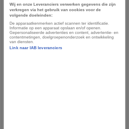
kwetsbare dingen bewaard gebleven die de basis
Wij en onze Leveranciers verwerken gegevens die zijn
van een ecosysteem vormen. McGraths Flat
verkregen via het gebruik van cookies voor de
volgende doeleinden:
bevat ontelbaar veel van dergelijke kleinere
De apparaatkenmerken actief scannen ter identificatie.
fossielen, die iets kunnen vertellen over een
Informatie op een apparaat opslaan en/of openen.
Gepersonaliseerde advertenties en content, advertentie- en
verbazingwekkend divers regenwoud dat tussen
contentmetingen, doelgroepenonderzoek en ontwikkeling
van diensten.
zestien en elf miljoen jaar in New South Wales
Link naar IAB leveranciers
bestond.
Op het terrein fossiliseerden spinnen met
pootharen en al, en de buik van fossiele vissen zit
nog steeds vol vliegjes. Bladeren zijn in zo'n
perfecte staat bewaard gebleven dat de
onderzoekers de huidmondjes kunnen zien
waarmee ooit CO2 werd opgenomen.
Lees ook:
Fossielen van ’s werelds oudste
schimmels herschrijven geschiedenis