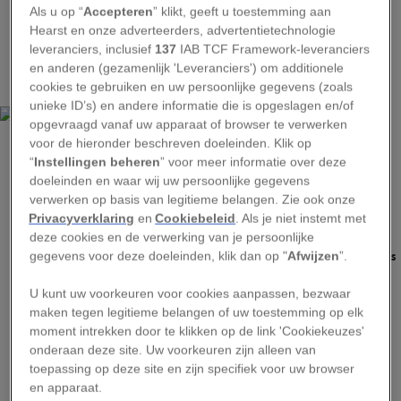
voornamelijk regenwouden –
vergelijkbaar met
Als u op “
Accepteren
” klikt, geeft u toestemming aan
het huidige Amazongebied
– in de met gras en
Hearst en onze adverteerders, advertentietechnologie
leveranciers, inclusief
137
IAB TCF Framework-leveranciers
struiken begroeide dorre vlakten die we nu
en anderen (gezamenlijk 'Leveranciers') om additionele
kennen.
cookies te gebruiken en uw persoonlijke gegevens (zoals
unieke ID’s) en andere informatie die is opgeslagen en/of
opgevraagd vanaf uw apparaat of browser te verwerken
voor de hieronder beschreven doeleinden. Klik op
“
Instellingen beheren
” voor meer informatie over deze
doeleinden en waar wij uw persoonlijke gegevens
verwerken op basis van legitieme belangen. Zie ook onze
MICHAEL FRESE
Privacyverklaring
en
Cookiebeleid
. Als je niet instemt met
deze cookies en de verwerking van je persoonlijke
Deze geïsoleerde fossiele bloemen behoren vermoedelijk tot de Malvales,
gegevens voor deze doeleinden, klik dan op "
Afwijzen
”.
een ruim zevenduizend planten tellende orde waar onder meer de hibiscus
en cacaoplant toe behoren.
U kunt uw voorkeuren voor cookies aanpassen, bezwaar
Er zijn in Australië andere vindplaatsen met
maken tegen legitieme belangen of uw toestemming op elk
fossielen uit het Mioceen waar botten van
moment intrekken door te klikken op de link 'Cookiekeuzes'
onderaan deze site. Uw voorkeuren zijn alleen van
zoogdieren en reptielen werden aangetroffen,
toepassing op deze site en zijn specifiek voor uw browser
maar daar zijn niet altijd de ontelbare kleine en
en apparaat.