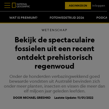
ABONNEREN
Inloggen
WAT IS PREMIUM?
FOTOWEDSTRIJD 2026
PODCAS
WETENSCHAP
Bekijk de spectaculaire
fossielen uit een recent
ontdekt prehistorisch
regenwoud
Onder de honderden verbazingwekkend goed
bewaarde vondsten uit Australië bevinden zich
onder meer planten, insecten en vissen die meer dan
elf miljoen jaar geleden leefden.
DOOR MICHAEL GRESHKO
Laatste Update: 11/01/2022