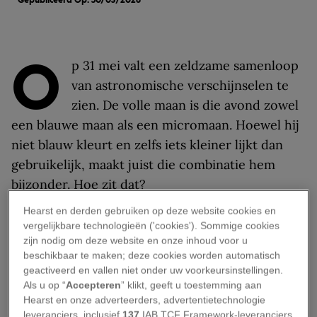
O
p 31 mei valt een zeldzame samenloop
van astronomische verschijnselen te
zien. De volle maan is die avond zowel
een blauwe maan als een micromaan. Hoewel hij
niet blauw kleurt en zelfs iets kleiner lijkt dan
gebruikelijk, maakt juist die combinatie hem
bijzonder. Hoe zit dat?
Hearst en derden gebruiken op deze website cookies en
Wat is een blauwe maan?
vergelijkbare technologieën ('cookies'). Sommige cookies
zijn nodig om deze website en onze inhoud voor u
‘Een blauwe maan heeft niets met kleur te
beschikbaar te maken; deze cookies worden automatisch
geactiveerd en vallen niet onder uw voorkeursinstellingen.
maken. Het is een kalenderterm,’ zegt Seth
Als u op “
Accepteren
” klikt, geeft u toestemming aan
McGowan, voorzitter van het Adirondack Sky
Hearst en onze adverteerders, advertentietechnologie
Center in Tupper Lake (VS).
leveranciers, inclusief
137
IAB TCF Framework-leveranciers