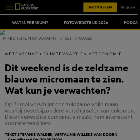
ABONNEREN
Inloggen
WAT IS PREMIUM?
FOTOWEDSTRIJD 2026
PODCAS
MIMI DITCHIE PHOTOGRAPHY
//
GETTY IMAGES
WETENSCHAP
RUIMTEVAART EN ASTRONOMIE
Dit weekend is de zeldzame
blauwe micromaan te zien.
Wat kun je verwachten?
Op 31 mei verschijnt een zeldzame volle maan
waarbij twee bijzondere verschijnselen samenkomen.
Die onverwachte combinatie maakt hem interessant
voor sterrenkijkers.
TEKST STEFANIE WALDEK, VERTALING
WILLEKE VAN DOORN
Gepubliceerd Op: 30/05/2026