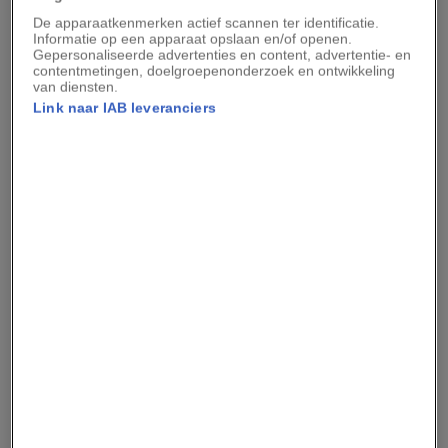
De apparaatkenmerken actief scannen ter identificatie.
MEER WETEN OVER DE MAAN?
Informatie op een apparaat opslaan en/of openen.
Gepersonaliseerde advertenties en content, advertentie- en
Wordt de maan het tankstation van de
contentmetingen, doelgroepenonderzoek en ontwikkeling
toekomst?
van diensten.
Link naar IAB leveranciers
Wat gebeurt er als de maan zou
verdwijnen?
Omdat een maancyclus ongeveer 29,5 dagen
duurt en dus niet precies aansluit op onze
kalendermaanden, ontstaan deze situaties
vanzelf af en toe. Zowel maandelijkse als
seizoensgebonden blauwe manen komen
gemiddeld eens in de twee à drie jaar voor.
Waarom heet het een