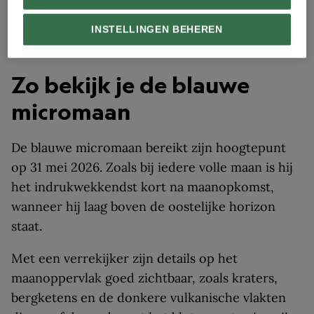
zullen het niet direct opmerken,’ zegt McGowan.
‘Maar oplettende waarnemers en fotografen
INSTELLINGEN BEHEREN
kunnen het verschil wel zien.’
Zo bekijk je de blauwe
micromaan
De blauwe micromaan bereikt zijn hoogtepunt
op 31 mei 2026. Zoals bij iedere volle maan is hij
het indrukwekkendst kort na maanopkomst,
wanneer hij laag boven de oostelijke horizon
staat.
Met een verrekijker zijn details op het
maanoppervlak goed zichtbaar, zoals kraters,
bergketens en de donkere vulkanische vlakten