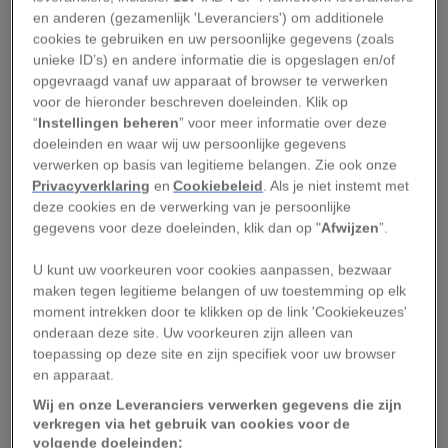
en anderen (gezamenlijk 'Leveranciers') om additionele
cookies te gebruiken en uw persoonlijke gegevens (zoals
Er bestaan twee gangbare definities van een
unieke ID’s) en andere informatie die is opgeslagen en/of
blauwe maan
. De bekendste is de maandelijkse
opgevraagd vanaf uw apparaat of browser te verwerken
blauwe maan: de tweede
volle maan
binnen één
voor de hieronder beschreven doeleinden. Klik op
“
Instellingen beheren
” voor meer informatie over deze
kalendermaand. De volle maan van 31 mei 2026
doeleinden en waar wij uw persoonlijke gegevens
valt onder deze categorie.
verwerken op basis van legitieme belangen. Zie ook onze
Privacyverklaring
en
Cookiebeleid
. Als je niet instemt met
Twee soorten blauwe
deze cookies en de verwerking van je persoonlijke
gegevens voor deze doeleinden, klik dan op "
Afwijzen
”.
manen
U kunt uw voorkeuren voor cookies aanpassen, bezwaar
maken tegen legitieme belangen of uw toestemming op elk
Naast de maandelijkse blauwe maan bestaat er
moment intrekken door te klikken op de link 'Cookiekeuzes'
ook een seizoensgebonden blauwe maan. Daarbij
onderaan deze site. Uw voorkeuren zijn alleen van
gaat het om de derde volle maan binnen een
toepassing op deze site en zijn specifiek voor uw browser
en apparaat.
astronomisch seizoen dat uitzonderlijk vier volle
Wij en onze Leveranciers verwerken gegevens die zijn
manen telt in plaats van de gebruikelijke drie.
verkregen via het gebruik van cookies voor de
volgende doeleinden: