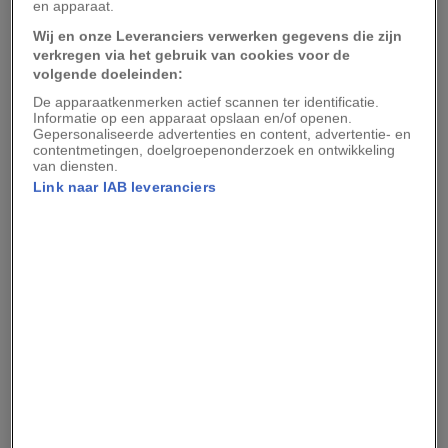
en apparaat.
World-bestemmingen
. Hier sta je met één voet
Wij en onze Leveranciers verwerken gegevens die zijn
in het verleden en tik je met de andere een
verkregen via het gebruik van cookies voor de
volgende doeleinden:
modern ritme. Granada staat bekend om de
De apparaatkenmerken actief scannen ter identificatie.
flamencozang en -dans. Daarnaast is de stad ook
Informatie op een apparaat opslaan en/of openen.
een Europees centrum van
trapmuziek
, het
Gepersonaliseerde advertenties en content, advertentie- en
contentmetingen, doelgroepenonderzoek en ontwikkeling
meest succesvolle subgenre van hiphop. Deze
van diensten.
universiteitsstad kent een permanente aanvoer
Link naar IAB leveranciers
van studenten. En in de levendige straten vind je
ultratraditionele tapasbars en hedendaagse
fusionrestaurants naast elkaar.
De geschiedenis komt tot
leven
Granada werd in de elfde eeuw gesticht en was
een bloeiend Moors bolwerk tot het in 1492