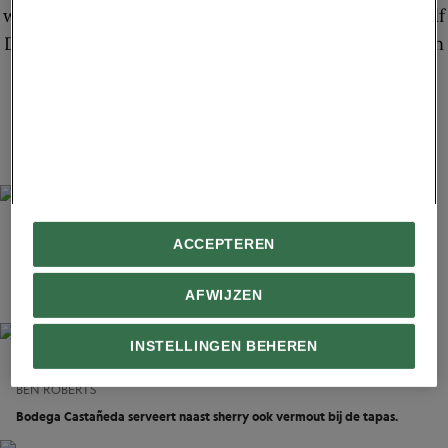
BEKIJK GALERIJ
ACCEPTEREN
BEN ROBERTS
Bewoners dineren bij Bodega Castañeda, een van de oudste
AFWIJZEN
drinkgelegenheden van Granada.
INSTELLINGEN BEHEREN
BEN ROBERTS
Bodega Castañeda serveert naast sherry ook vermout bij de tapas.