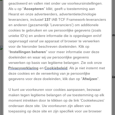
geactiveerd en vallen niet onder uw voorkeursinstellingen.
Als u op “
Accepteren
” klikt, geeft u toestemming aan
Hearst en onze adverteerders, advertentietechnologie
leveranciers, inclusief
137
IAB TCF Framework-leveranciers
en anderen (gezamenlijk 'Leveranciers') om additionele
BEN ROBERTS
cookies te gebruiken en uw persoonlijke gegevens (zoals
De bogen van het Palacio del Partal van het Alhambra verheffen zich boven
unieke ID’s) en andere informatie die is opgeslagen en/of
een serene, schilderachtige vijver, een populaire plek onder bezoekers.
opgevraagd vanaf uw apparaat of browser te verwerken
voor de hieronder beschreven doeleinden. Klik op
“
Instellingen beheren
” voor meer informatie over deze
doeleinden en waar wij uw persoonlijke gegevens
verwerken op basis van legitieme belangen. Zie ook onze
Privacyverklaring
en
Cookiebeleid
. Als je niet instemt met
BEN ROBERTS
deze cookies en de verwerking van je persoonlijke
De lokale bevolking en bezoekers zitten op een muur in Mirador San Nicolás
gegevens voor deze doeleinden, klik dan op "
Afwijzen
”.
terwijl de zon ondergaat boven het Alhambra.
U kunt uw voorkeuren voor cookies aanpassen, bezwaar
Het Alhambra, een groots middeleeuws paleis
maken tegen legitieme belangen of uw toestemming op elk
dat op de Werelderfgoedlijst van UNESCO staat,
moment intrekken door te klikken op de link 'Cookiekeuzes'
zet de toon in deze historische stad boordevol
onderaan deze site. Uw voorkeuren zijn alleen van
toepassing op deze site en zijn specifiek voor uw browser
tradities. De stad is een van Nat Geo’s
Best of the