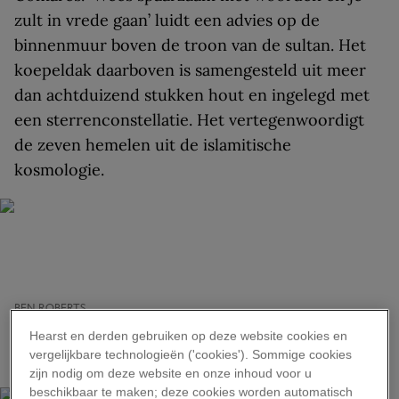
zult in vrede gaan’ luidt een advies op de
binnenmuur boven de troon van de sultan. Het
koepeldak daarboven is samengesteld uit meer
dan achtduizend stukken hout en ingelegd met
een sterrenconstellatie. Het vertegenwoordigt
de zeven hemelen uit de islamitische
kosmologie.
BEN ROBERTS
Ingewikkelde details sieren de muren van het Alhambra dat op de
Hearst en derden gebruiken op deze website cookies en
Werelderfgoedlijst van UNESCO staat. Het paleis is in de dertiende en
vergelijkbare technologieën ('cookies'). Sommige cookies
veertiende eeuw gebouwd door de Nasridsultans.
zijn nodig om deze website en onze inhoud voor u
beschikbaar te maken; deze cookies worden automatisch