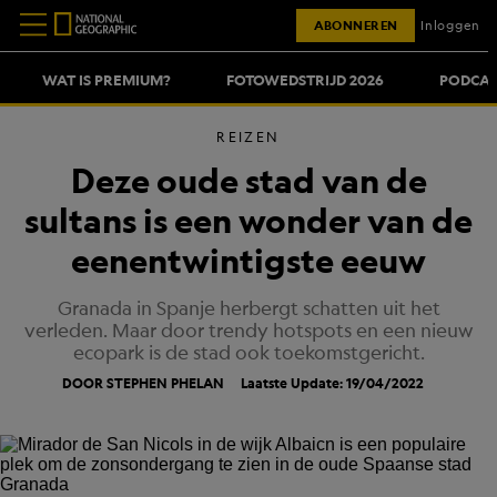
ABONNEREN
Inloggen
WAT IS PREMIUM?
FOTOWEDSTRIJD 2026
PODCAS
REIZEN
Deze oude stad van de
sultans is een wonder van de
eenentwintigste eeuw
Granada in Spanje herbergt schatten uit het
verleden. Maar door trendy hotspots en een nieuw
ecopark is de stad ook toekomstgericht.
DOOR STEPHEN PHELAN
Laatste Update: 19/04/2022