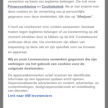
verwerken op basis van legitieme belangen. Zie ook onze
vleugels. De meeste dieren laten de
Privacyverklaring
en
Cookiebeleid
. Als je niet instemt met
monarchvlinder daarom met rust.
deze cookies en de verwerking van je persoonlijke
gegevens voor deze doeleinden, klik dan op "
Afwijzen
”.
2. Monarchvlinders
U kunt uw voorkeuren voor cookies aanpassen, bezwaar
migreren jaarlijks, een
maken tegen legitieme belangen of uw toestemming op elk
moment intrekken door te klikken op de link 'Cookiekeuzes'
tocht die meerdere
onderaan deze site. Uw voorkeuren zijn alleen van
toepassing op deze site en zijn specifiek voor uw browser
generaties duurt
en apparaat.
Wij en onze Leveranciers verwerken gegevens die zijn
De jaarlijkse migratie van de monarchvlinder
verkregen via het gebruik van cookies voor de
volgende doeleinden:
tussen Amerika en Mexico is een enorme tocht
De apparaatkenmerken actief scannen ter identificatie.
die 3 tot 5 generaties in beslag neemt. De eerste
Informatie op een apparaat opslaan en/of openen.
en tweede generaties worden geboren in de VS
Gepersonaliseerde advertenties en content, advertentie- en
contentmetingen, doelgroepenonderzoek en ontwikkeling
en Canada. De derde generatie monarchvlinders
van diensten.
Link naar IAB leveranciers
is de grootste groep en komt ter wereld in de
late zomer en vroege herfst tijdens de tocht naar