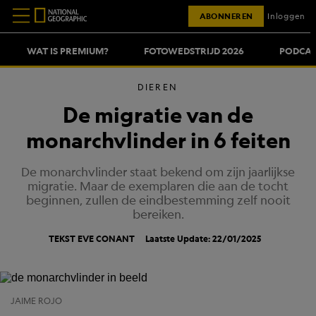
ABONNEREN
Inloggen
WAT IS PREMIUM?
FOTOWEDSTRIJD 2026
PODCAS
DIEREN
De migratie van de
monarchvlinder in 6 feiten
De monarchvlinder staat bekend om zijn jaarlijkse
migratie. Maar de exemplaren die aan de tocht
beginnen, zullen de eindbestemming zelf nooit
bereiken.
TEKST EVE CONANT
Laatste Update: 22/01/2025
JAIME ROJO