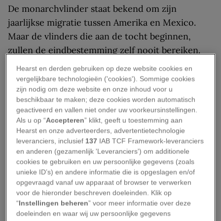
De monarchvlinder staat bekend om zijn
jaarlijkse migratie tussen Amerika en Mexico.
Maar de vlinders die aan de tocht beginnen,
zullen de eindbestemming zelf nooit bereiken.
We verzamelden 6 bijzondere feiten over deze
Hearst en derden gebruiken op deze website cookies en
vlinder en brachten de migratie in beeld.
vergelijkbare technologieën ('cookies'). Sommige cookies
zijn nodig om deze website en onze inhoud voor u
1. De vleugels van
beschikbaar te maken; deze cookies worden automatisch
geactiveerd en vallen niet onder uw voorkeursinstellingen.
monarchvlinders zijn giftig
Als u op “
Accepteren
” klikt, geeft u toestemming aan
Hearst en onze adverteerders, advertentietechnologie
leveranciers, inclusief
137
IAB TCF Framework-leveranciers
Larven van de monarchvlinder krijgen
en anderen (gezamenlijk 'Leveranciers') om additionele
zijdeplanten te eten. Deze planten van het
cookies te gebruiken en uw persoonlijke gegevens (zoals
unieke ID’s) en andere informatie die is opgeslagen en/of
geslacht
Asclepias
zijn voor veel andere soorten
opgevraagd vanaf uw apparaat of browser te verwerken
giftig en dienen daarom als natuurlijk schild
voor de hieronder beschreven doeleinden. Klik op
tegen vijanden. Wanneer de larve uitgroeit tot
“
Instellingen beheren
” voor meer informatie over deze
doeleinden en waar wij uw persoonlijke gegevens
een vlinder, wordt het gif opgeslagen in de