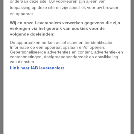
onderaan deze site. Uw voorkeuren zijn alleen van
kilometer hoogte en ook Albert IV en Albert V
toepassing op deze site en zijn specifiek voor uw browser
overleefden hun ruimtereis niet vanwege een
en apparaat.
kapotte parachute.
Wij en onze Leveranciers verwerken gegevens die zijn
verkregen via het gebruik van cookies voor de
2. Laika (1957)
volgende doeleinden:
De apparaatkenmerken actief scannen ter identificatie.
Informatie op een apparaat opslaan en/of openen.
Verreweg de beroemdste dierlijke ruimtevaarder
Gepersonaliseerde advertenties en content, advertentie- en
contentmetingen, doelgroepenonderzoek en ontwikkeling
is het Russische hondje Laika, dat op 3 november
van diensten.
1957 werd gelanceerd in Kazachstan. Ze was het
Link naar IAB leveranciers
eerste levende wezen dat in een baan om de
aarde werd gebracht.
Laika was een straathond
die in enkele weken werd klaargestoomd voor
haar ruimtemissie. Ze moest wennen aan grote
G-krachten, werd dagen achter elkaar in een
kleine kooi gezet en kreeg eten in gelatinevorm.
Ook onderging ze operaties waarbij sensoren