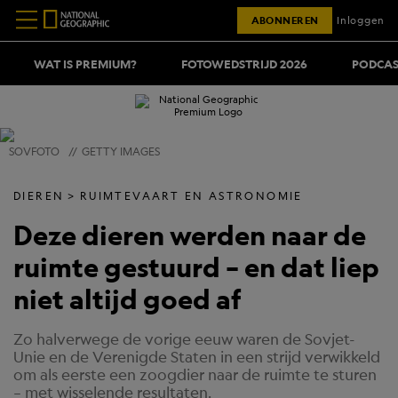
ABONNEREN
Inloggen
WAT IS PREMIUM?
FOTOWEDSTRIJD 2026
PODCAS
SOVFOTO
//
GETTY IMAGES
DIEREN
RUIMTEVAART EN ASTRONOMIE
Deze dieren werden naar de
ruimte gestuurd – en dat liep
niet altijd goed af
Zo halverwege de vorige eeuw waren de Sovjet-
Unie en de Verenigde Staten in een strijd verwikkeld
om als eerste een zoogdier naar de ruimte te sturen
– met wisselende resultaten.