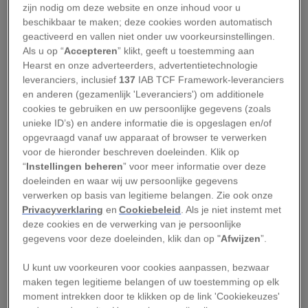
De Russische astronaut Joeri Gagarin ging de
zijn nodig om deze website en onze inhoud voor u
geschiedenisboeken in als eerste mens in de
beschikbaar te maken; deze cookies worden automatisch
geactiveerd en vallen niet onder uw voorkeursinstellingen.
ruimte, maar de echte eer gaat naar Albert II,
Als u op “
Accepteren
” klikt, geeft u toestemming aan
een resusaap die in 1949 als eerste zoogdier de
Hearst en onze adverteerders, advertentietechnologie
ruimte in werd geschoten.
leveranciers, inclusief
137
IAB TCF Framework-leveranciers
en anderen (gezamenlijk 'Leveranciers') om additionele
cookies te gebruiken en uw persoonlijke gegevens (zoals
Leestip:
Briljant of krankzinnig? Een
unieke ID’s) en andere informatie die is opgeslagen en/of
ruimtespiegel die zonlicht weerkaatst naar de
opgevraagd vanaf uw apparaat of browser te verwerken
aarde
voor de hieronder beschreven doeleinden. Klik op
“
Instellingen beheren
” voor meer informatie over deze
Zijn voorganger, Albert I, werd in 1948 de
doeleinden en waar wij uw persoonlijke gegevens
verwerken op basis van legitieme belangen. Zie ook onze
hoofdpersoon van een eerste poging, maar
Privacyverklaring
en
Cookiebeleid
. Als je niet instemt met
overleed al voor de lancering. Albert II wist een
deze cookies en de verwerking van je persoonlijke
jaar later wel de ruimte te bereiken, maar
gegevens voor deze doeleinden, klik dan op "
Afwijzen
”.
overleed doordat de capsule door een
U kunt uw voorkeuren voor cookies aanpassen, bezwaar
parachutestoring neerstortte. Albert III overleed
maken tegen legitieme belangen of uw toestemming op elk
door een explosie van de raket al op ruim tien
moment intrekken door te klikken op de link 'Cookiekeuzes'