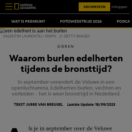
ABONNEREN
Inloggen
WAT IS PREMIUM?
FOTOWEDSTRIJD 2026
PODCAS
VALENTIN LAURENTIU / 500PX
//
GETTY IMAGES
DIEREN
Waarom burlen edelherten
tijdens de bronsttijd?
In september verandert de Veluwe in een
openluchtarena. Edelherten burlen, vechten en
verleiden – het is weer bronsttijd in Nederland.
TEKST
JURRE VAN BREUGEL
Laatste Update: 18/09/2025
ls je in september over de Veluwe