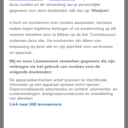
verandert hun uiterlijk: rondom de hals gaan
deze cookies en de verwerking van je persoonlijke
lange haren, de zogenaamde bronstmanen,
gegevens voor deze doeleinden, klik dan op "
Afwijzen
”.
groeien. Tijdens de bronst eten en slapen de
U kunt uw voorkeuren voor cookies aanpassen, bezwaar
mannelijke herten nauwelijks. Deze periode staat
maken tegen legitieme belangen of uw toestemming op elk
geheel in het teken van voortplanting.
moment intrekken door te klikken op de link 'Cookiekeuzes'
onderaan deze site. Uw voorkeuren zijn alleen van
Burlende edelherten
toepassing op deze site en zijn specifiek voor uw browser
en apparaat.
Wij en onze Leveranciers verwerken gegevens die zijn
De volwassen mannetjes gaan zelfstandig op pad
verkregen via het gebruik van cookies voor de
en proberen te paren met hindes, vrouwelijke
volgende doeleinden:
edelherten. Alleen het dominantste mannetje
De apparaatkenmerken actief scannen ter identificatie.
Informatie op een apparaat opslaan en/of openen.
mag met de hindes paren, en daarom zetten ze
Gepersonaliseerde advertenties en content, advertentie- en
contentmetingen, doelgroepenonderzoek en ontwikkeling
alles op alles om zo sterk mogelijk over te
van diensten.
komen.
Link naar IAB leveranciers
Leestip:
5 plekken in Nederland waar je burlende
edelherten kunt bewonderen