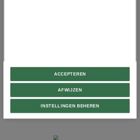
JURRE VAN BREUGEL
DIGITAL EDITOR
Jurre is als Digital Editor actief voor alle digitale
kanalen van National Geographic. Door zijn
brede interesse en journalistieke achtergrond is
hij van alle markten thuis, al gaat zijn hart toch
wat sneller kloppen van verhalen over reizen,
geschiedenis en natuur. In zijn vrije tijd gaat hij
graag met de backpack op stap óf ontdekt hij,
ACCEPTEREN
thuis aan de keukentafel, kerkers en kastelen in
Dungeons & Dragons.
AFWIJZEN
INSTELLINGEN BEHEREN
MEER VAN NATIONAL GEOGRAPHIC