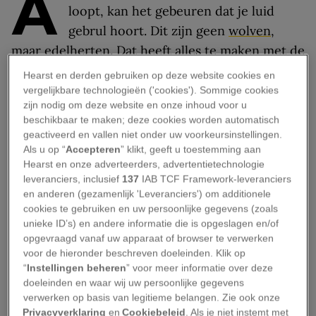
A
loopt, kan het gebeuren dat je luid
gebrul hoort. Dit zijn geen
wolven
,
maar edelherten. Dat heeft alles te maken met de
bronsttijd: de periode waarin edelherten paren.
Hearst en derden gebruiken op deze website cookies en
Dat ritueel gaat gepaard met indrukwekkende
vergelijkbare technologieën ('cookies'). Sommige cookies
zijn nodig om deze website en onze inhoud voor u
rituelen van intimidatie, fysieke confrontaties en
beschikbaar te maken; deze cookies worden automatisch
geburl. Het is een bijzonder spektakel, dat je op
geactiveerd en vallen niet onder uw voorkeursinstellingen.
verschillende plekken in Nederland kunt
Als u op “
Accepteren
” klikt, geeft u toestemming aan
Hearst en onze adverteerders, advertentietechnologie
bewonderen.
leveranciers, inclusief
137
IAB TCF Framework-leveranciers
en anderen (gezamenlijk 'Leveranciers') om additionele
Wat is de bronsttijd?
cookies te gebruiken en uw persoonlijke gegevens (zoals
unieke ID’s) en andere informatie die is opgeslagen en/of
opgevraagd vanaf uw apparaat of browser te verwerken
Van half september tot ongeveer half oktober
voor de hieronder beschreven doeleinden. Klik op
produceren de mannelijke edelherten meer
“
Instellingen beheren
” voor meer informatie over deze
testosteron. Daardoor worden ze agressiever en
doeleinden en waar wij uw persoonlijke gegevens
verwerken op basis van legitieme belangen. Zie ook onze
gaan ze dominanter gedrag vertonen. Ook
Privacyverklaring
en
Cookiebeleid
. Als je niet instemt met