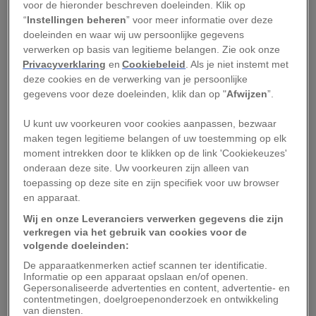
gevonden tussen de hoeveelheid tijd die
voor de hieronder beschreven doeleinden. Klik op
kinderen buiten doorbrengen en een beter
“
Instellingen beheren
” voor meer informatie over deze
doeleinden en waar wij uw persoonlijke gegevens
concentratievermogen, een betere
verwerken op basis van legitieme belangen. Zie ook onze
geheugenfunctie en betere executieve functies -
Privacyverklaring
en
Cookiebeleid
. Als je niet instemt met
hoe
we leren versus
wat
we leren. Bailie voegt
deze cookies en de verwerking van je persoonlijke
gegevens voor deze doeleinden, klik dan op "
Afwijzen
”.
daar nog aan toe dat in de natuur zijn ook goed
lijkt te zijn voor de hersenontwikkeling van
U kunt uw voorkeuren voor cookies aanpassen, bezwaar
jonge kinderen en hen mogelijkheden biedt om
maken tegen legitieme belangen of uw toestemming op elk
moment intrekken door te klikken op de link 'Cookiekeuzes'
hun grove motoriek te trainen. Daarnaast
onderaan deze site. Uw voorkeuren zijn alleen van
ontstaan er stofjes die de communicatie tussen
toepassing op deze site en zijn specifiek voor uw browser
de neuronen verbeteren en die bijdragen aan de
en apparaat.
productie van nieuwe hersencellen.
Wij en onze Leveranciers verwerken gegevens die zijn
verkregen via het gebruik van cookies voor de
volgende doeleinden:
“Er is inmiddels voldoende bewijs dat er een
De apparaatkenmerken actief scannen ter identificatie.
aanzienlijk causaal verband bestaat tussen leren
Informatie op een apparaat opslaan en/of openen.
in de natuur en academische prestaties,” stelt
Gepersonaliseerde advertenties en content, advertentie- en
contentmetingen, doelgroepenonderzoek en ontwikkeling
Sarah Milligen-Toffler, die directeur is van het
van diensten.