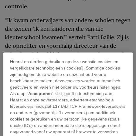
controle.
“Ik kwam onderwijzers van andere scholen tegen
die zeiden ‘Ik ken kinderen die van die
kleuterschool kwamen,'” vertelt Patti Bailie. Zij is
de oprichter en voormalig directeur van de
school en is inmiddels associate professor op het
Hearst en derden gebruiken op deze website cookies en
gebied van onderwijs aan jonge kinderen aan de
vergelijkbare technologieën ('cookies'). Sommige cookies
Amerikaanse University of Maine. “Ze stellen
zijn nodig om deze website en onze inhoud voor u
meer vragen, zijn niet bang om nieuwe dingen
beschikbaar te maken; deze cookies worden automatisch
geactiveerd en vallen niet onder uw voorkeursinstellingen.
uit te proberen en zijn zorgzamer ten opzichte
Als u op “
Accepteren
” klikt, geeft u toestemming aan
van de andere kinderen.”
Hearst en onze adverteerders, advertentietechnologie
leveranciers, inclusief
137
IAB TCF Framework-leveranciers
Het idee dat het goed is voor het lichaam en de
en anderen (gezamenlijk 'Leveranciers') om additionele
geest van kinderen om een band te hebben met
cookies te gebruiken en uw persoonlijke gegevens (zoals
unieke ID’s) en andere informatie die is opgeslagen en/of
de natuur bestaat al lang. Er is een verband
opgevraagd vanaf uw apparaat of browser te verwerken