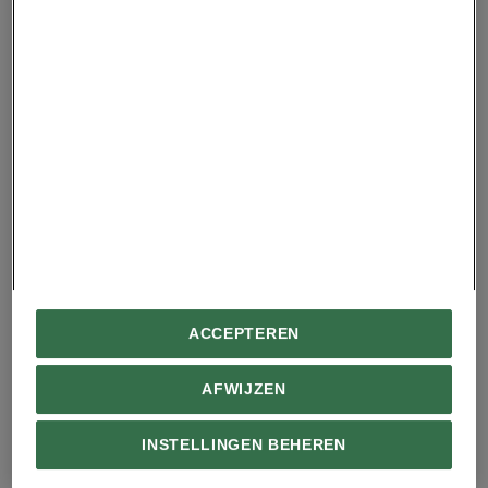
gepubliceerd op NationalGeographic.com
Fotografie
Nieuwe maand, nieuw
Your Shot NL-thema:
National Geographic Premium
ACCEPTEREN
bergen!
Is dit het mooiste
spookdorp ter wereld?
AFWIJZEN
INSTELLINGEN BEHEREN