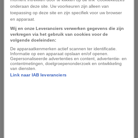
onderaan deze site. Uw voorkeuren zijn alleen van
gingen mensen de straat op om te demonstreren
toepassing op deze site en zijn specifiek voor uw browser
voor een beter milieubeleid. Aangespoord door
en apparaat.
die mobilisatie, nam het Amerikaanse Congres
Wij en onze Leveranciers verwerken gegevens die zijn
binnen vijf jaar enkele van de meest
verkregen via het gebruik van cookies voor de
volgende doeleinden:
vérstrekkende milieuwetten uit de Amerikaanse
De apparaatkenmerken actief scannen ter identificatie.
geschiedenis aan: de vorming van de
Informatie op een apparaat opslaan en/of openen.
Environmental Protection Agency
(EPA)(1970) en
Gepersonaliseerde advertenties en content, advertentie- en
contentmetingen, doelgroepenonderzoek en ontwikkeling
de afkondiging van de
Clean Air Act
(1970), de
van diensten.
Link naar IAB leveranciers
Clean Water Act
(1972), de
Marine Mammal
Protection Act
(1972) en de
Safe Drinking Water
Act
(1974).
Sinds die eerste voortvarende maatregelen is het
momentum achter de milieubeweging in de loop
der jaren groter en kleiner geweest, maar elk
jaar werd er wereldwijd wel iets gedaan om het