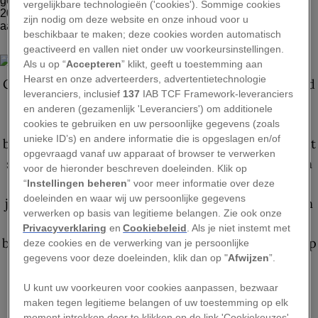
vergelijkbare technologieën ('cookies'). Sommige cookies
zijn nodig om deze website en onze inhoud voor u
beschikbaar te maken; deze cookies worden automatisch
LUCA LOCATELLI, NAT GEO IMAGE COLLECTION
geactiveerd en vallen niet onder uw voorkeursinstellingen.
Als u op “
Accepteren
” klikt, geeft u toestemming aan
Hearst en onze adverteerders, advertentietechnologie
leveranciers, inclusief
137
IAB TCF Framework-leveranciers
en anderen (gezamenlijk 'Leveranciers') om additionele
cookies te gebruiken en uw persoonlijke gegevens (zoals
unieke ID’s) en andere informatie die is opgeslagen en/of
opgevraagd vanaf uw apparaat of browser te verwerken
voor de hieronder beschreven doeleinden. Klik op
“
Instellingen beheren
” voor meer informatie over deze
doeleinden en waar wij uw persoonlijke gegevens
verwerken op basis van legitieme belangen. Zie ook onze
Privacyverklaring
en
Cookiebeleid
. Als je niet instemt met
deze cookies en de verwerking van je persoonlijke
BEKIJK GALERIJ
gegevens voor deze doeleinden, klik dan op "
Afwijzen
”.
U kunt uw voorkeuren voor cookies aanpassen, bezwaar
De allereerste Earth Day werd georganiseerd in
maken tegen legitieme belangen of uw toestemming op elk
de VS in 1970. Naar schatting twintig miljoen
moment intrekken door te klikken op de link 'Cookiekeuzes'