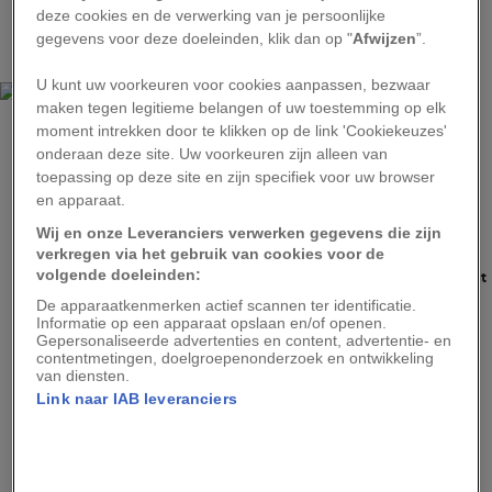
Geographic: de grote prijs waar de kandidaten
deze cookies en de verwerking van je persoonlijke
gegevens voor deze doeleinden, klik dan op "
Afwijzen
”.
gedurende de reeks uitzendingen om strijden.
U kunt uw voorkeuren voor cookies aanpassen, bezwaar
maken tegen legitieme belangen of uw toestemming op elk
moment intrekken door te klikken op de link 'Cookiekeuzes'
onderaan deze site. Uw voorkeuren zijn alleen van
toepassing op deze site en zijn specifiek voor uw browser
en apparaat.
Wij en onze Leveranciers verwerken gegevens die zijn
JAMIE WESTLAND
verkregen via het gebruik van cookies voor de
volgende doeleinden:
‘Omani zijn gastvrij, maar niet happig om te worden gefotografeerd,’ zegt
Westland. ‘Deze oude man was een van de weinigen die zich wel graag
De apparaatkenmerken actief scannen ter identificatie.
lieten fotograferen, misschien omdat hij weet dat hij fotogeniek is.’
Informatie op een apparaat opslaan en/of openen.
Gepersonaliseerde advertenties en content, advertentie- en
Dit jaar stonden in de finale tegenover elkaar:
contentmetingen, doelgroepenonderzoek en ontwikkeling
van diensten.
Kees Tol, presentator, en Jamie Westland,
Link naar IAB leveranciers
drummer van de band DI-RECT, die hij in 1999
met zijn vader oprichtte. Beiden hadden zich
gedurende meerdere afleveringen al