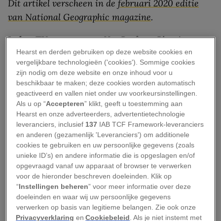
Dit artikel verscheen in de
februari 2020 editie
van National Geographic magazine
.
In het TV-programma
Het Perfecte Plaatje
Hearst en derden gebruiken op deze website cookies en
krijgen acht bekende Nederlanders een
vergelijkbare technologieën ('cookies'). Sommige cookies
fotografiecursus onder begeleiding van
zijn nodig om deze website en onze inhoud voor u
beroepsfotografen. Binnen enkele weken moeten
beschikbaar te maken; deze cookies worden automatisch
geactiveerd en vallen niet onder uw voorkeursinstellingen.
ze zich de diverse technieken en andere facetten
Als u op “
Accepteren
” klikt, geeft u toestemming aan
van de fotografie eigen maken. Elke week valt er
Hearst en onze adverteerders, advertentietechnologie
een kandidaat af, tot er uiteindelijk twee
leveranciers, inclusief
137
IAB TCF Framework-leveranciers
en anderen (gezamenlijk 'Leveranciers') om additionele
finalisten overblijven.
cookies te gebruiken en uw persoonlijke gegevens (zoals
unieke ID’s) en andere informatie die is opgeslagen en/of
Op de winnaar van
Het Perfecte Plaatje
, een
opgevraagd vanaf uw apparaat of browser te verwerken
succesvol RTL4-programma dat zijn vierde
voor de hieronder beschreven doeleinden. Klik op
seizoen beleefde, wacht behalve eeuwige roem
“
Instellingen beheren
” voor meer informatie over deze
doeleinden en waar wij uw persoonlijke gegevens
nog een beloning. De winnende fotograaf krijgt
verwerken op basis van legitieme belangen. Zie ook onze
een publicatie van zijn werk in National
Privacyverklaring
en
Cookiebeleid
. Als je niet instemt met