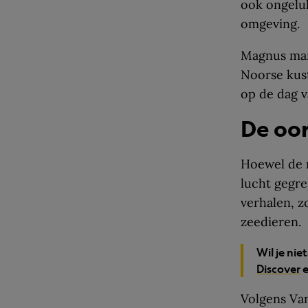
ook ongeluk
omgeving.
Magnus mark
Noorse kust
op de dag v
De oo
Hoewel de m
lucht gegre
verhalen, z
zeedieren.
Wil je ni
Discover
e
Volgens Van