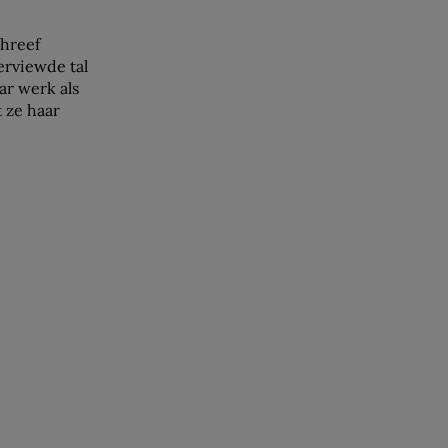
chreef
erviewde tal
ar werk als
t ze haar