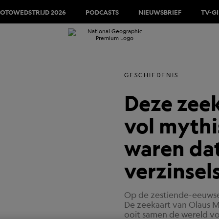
FOTOWEDSTRIJD 2026
PODCASTS
NIEUWSBRIEF
TV-G
GESCHIEDENIS
Deze zeek
vol mythi
waren dat
verzinsel
Op de zestiende-eeuwse
De zeekaart van Olaus 
ooit samen de wereld v