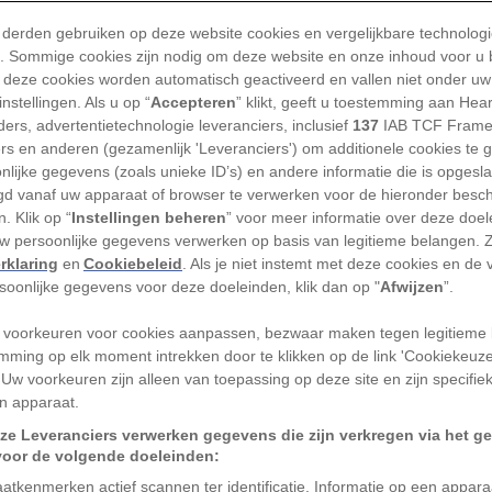
TEKST EMILIE LUCCHESI, VERTA
 derden gebruiken op deze website cookies en vergelijkbare technolog
'). Sommige cookies zijn nodig om deze website en onze inhoud voor u
 deze cookies worden automatisch geactiveerd en vallen niet onder uw
nstellingen. Als u op “
Accepteren
” klikt, geeft u toestemming aan Hea
ers, advertentietechnologie leveranciers, inclusief
137
IAB TCF Frame
oor de kust van Noorwegen kronkelt een reusachtige
ers en anderen (gezamenlijk 'Leveranciers') om additionele cookies te 
nlijke gegevens (zoals unieke ID’s) en andere informatie die is opgesl
een draakachtige kop rond een schip. Bij de Faeröer g
d vanaf uw apparaat of browser te verwerken voor de hieronder besc
monster een zeehond uit het water. En langs de Schot
. Klik op “
Instellingen beheren
” voor meer informatie over deze doe
verplettert een gigantische kreeft een man met zijn s
uw persoonlijke gegevens verwerken op basis van legitieme belangen. 
rklaring
en
Cookiebeleid
. Als je niet instemt met deze cookies en de
 lijken rechtstreeks uit een mythe te komen, maar z
rsoonlijke gegevens voor deze doeleinden, klik dan op "
Afwijzen
”.
p een echte kaart: de Carta Marina uit 1539.
 voorkeuren voor cookies aanpassen, bezwaar maken tegen legitieme 
illeerde zeekaart van Noord-Europa diende als leidr
mming op elk moment intrekken door te klikken op de link 'Cookiekeuz
reizigers, cartografen en geleerden. Pas decennia la
 Uw voorkeuren zijn alleen van toepassing op deze site en zijn specifie
n apparaat.
felen aan het waarheidsgehalte van de afgebeelde mo
ze Leveranciers verwerken gegevens die zijn verkregen via het g
ze niet louter verzonnen.
voor de volgende doeleinden:
atkenmerken actief scannen ter identificatie. Informatie op een appar