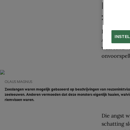
Monst
zeeva
De wezens o
INSTE
Amerikaanse
waarschuwin
onvoorspel
OLAUS MAGNUS
Zeeslangen waren mogelijk gebaseerd op beschrijvingen van reuzeninktviss
zeeleeuwen. Anderen vermoeden dat deze monsters eigenlijk haaien, walvi
riemvissen waren.
Die angst w
schatting s