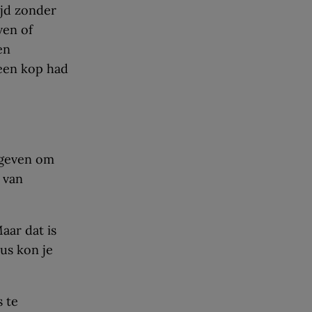
ijd zonder
en of
en
een kop had
egeven om
 van
aar dat is
us kon je
 te