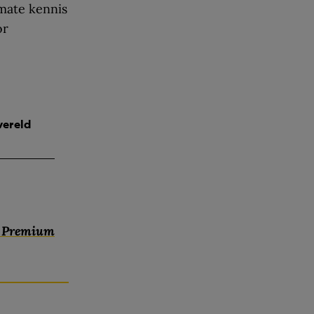
mate kennis
or
wereld
c Premium