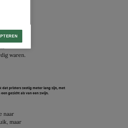
EPTEREN
 ook als
en
dig waren.
 dat pristers zestig meter lang zijn, met
een gezicht als van een zwijn.
e naar
uik, maar