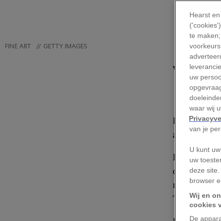
Hearst en
('cookies
te maken;
FINE ART
//
GETTY IMAGES
voorkeursi
adverteerd
V
leveranci
uw persoo
opgevraag
doeleinden
waar wij 
Privacyve
Deze scènes
van je pe
afgebeeld o
U kunt uw
Deze gedeta
uw toeste
ontdekkings
deze site.
browser e
men te twij
Wij en on
Toch waren 
cookies 
De appara