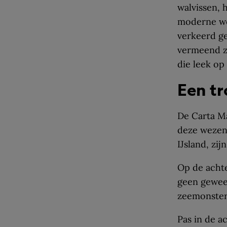
walvissen, 
moderne we
verkeerd ge
vermeend z
die leek op
Een t
De Carta Ma
deze wezens
IJsland, zi
Op de achte
geen geweer
zeemonsters
Pas in de 