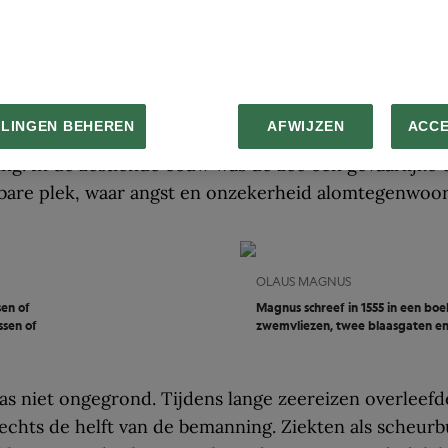
ers als waarschuwing voor
arders
p de kaart waren niet alleen decoratief. Volgens de
LLINGEN BEHEREN
AFWIJZEN
ACC
 cartografisch historicus Chet Van Duzer dienden ze
g. In de zestiende eeuw was de zee een gevaarlijke 
bare plek, waar angst en onzekerheid alomtegenwoor
OLAUS MAGNUS
en of
Magnus schreef in 1555 in een boek
ssen of
zwemvliezen, twee blaasgaten en 
as niet ongegrond. Tijdens lange zeereizen overleefd
lechts de helft van de bemanning. Ziekten als scheurb