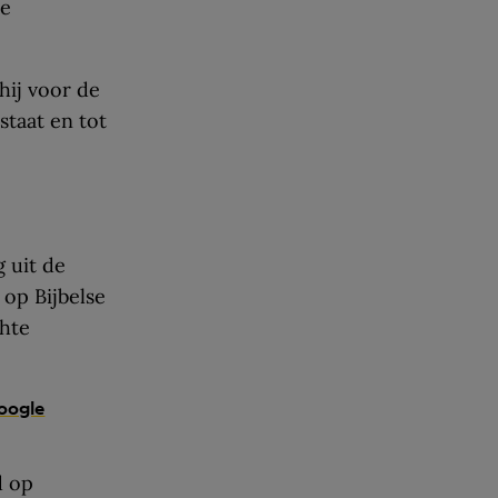
ke
hij voor de
staat en tot
 uit de
op Bijbelse
chte
oogle
d op