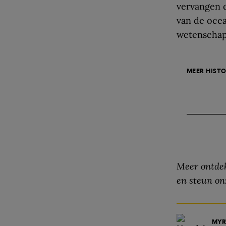
vervangen d
van de ocea
wetenschap
MEER HISTO
Meer ontdek
en steun on
MYR