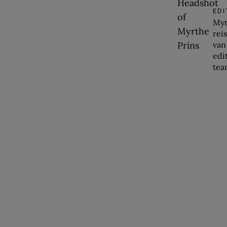
ED
Myr
rei
van
edi
tea