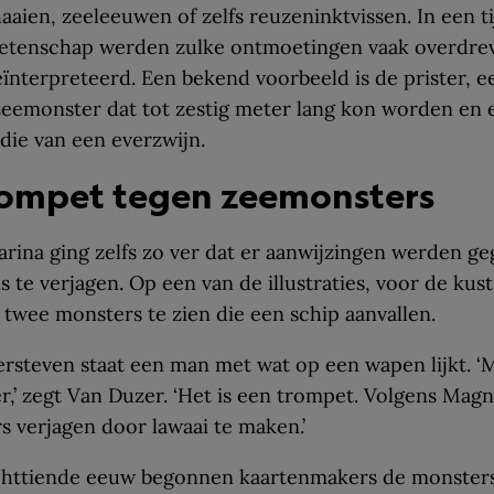
haaien, zeeleeuwen of zelfs reuzeninktvissen. In een t
tenschap werden zulke ontmoetingen vaak overdrev
ïnterpreteerd. Een bekend voorbeeld is de prister, e
eemonster dat tot zestig meter lang kon worden en 
 die van een everzwijn.
rompet tegen zeemonsters
rina ging zelfs zo ver dat er aanwijzingen werden g
 te verjagen. Op een van de illustraties, voor de kust
jn twee monsters te zien die een schip aanvallen.
rsteven staat een man met wat op een wapen lijkt. ‘M
,’ zegt Van Duzer. ‘Het is een trompet. Volgens Magn
 verjagen door lawaai te maken.’
achttiende eeuw begonnen kaartenmakers de monsters