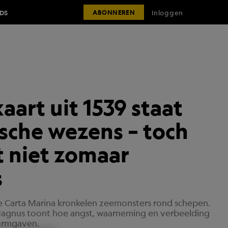
IDS
Inloggen
ABONNEREN
aart uit 1539 staat
sche wezens – toch
 niet zomaar
s
 Carta Marina kronkelen zeemonsters rond schepen.
Magnus toont hoe angst, waarneming en verbeelding
ormgaven.