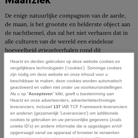
De enige natuurlijke compagnon van de aarde,
de maan, is het grootste en helderste object aan
de nachthemel, dus zal het niet verbazen dat in
alle culturen van de wereld een eindeloze
hoeveelheid griezelverhalen rond dit
hemellichaam is gesponnen.
Hearst en derden gebruiken op deze website cookies en
vergelijkbare technologieën ('cookies'). Sommige cookies
Eeuwen geleden
werden door de beschaving van
zijn nodig om deze website en onze inhoud voor u
de Azteken in Mexico en de Maori-cultuur in
beschikbaar te maken; deze cookies worden automatisch
geactiveerd en vallen niet onder uw voorkeursinstellingen.
Nieuw-Zeeland angstaanjagende verhalen over
Als u op “
Accepteren
” klikt, geeft u toestemming aan
de maan verteld. Ze geloofden dat de maan door
Hearst en onze adverteerders, advertentietechnologie
de hemel zwierf en ongelukkigen die zich ’s
leveranciers, inclusief
137
IAB TCF Framework-leveranciers
en anderen (gezamenlijk 'Leveranciers') om additionele
nachts op pad waagden, achtervolgde en
cookies te gebruiken en uw persoonlijke gegevens (zoals
opslokte. In culturen over de hele wereld
unieke ID’s) en andere informatie die is opgeslagen en/of
geloofde men ook dat de maan mensen tot
opgevraagd vanaf uw apparaat of browser te verwerken