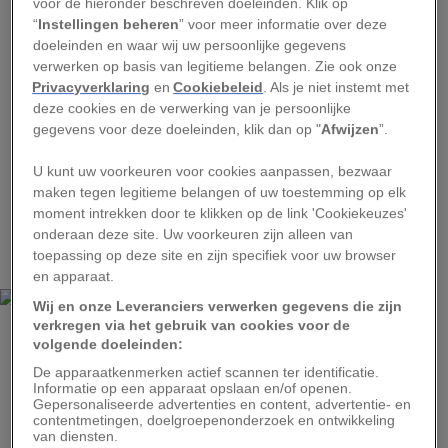
voor de hieronder beschreven doeleinden. Klik op
waanzin kon drijven oftewel ‘maanziek’ kon
“
Instellingen beheren
” voor meer informatie over deze
maken.
doeleinden en waar wij uw persoonlijke gegevens
verwerken op basis van legitieme belangen. Zie ook onze
Deze Halloween-nacht zal de wassende, bijna-
Privacyverklaring
en
Cookiebeleid
. Als je niet instemt met
deze cookies en de verwerking van je persoonlijke
volle maan hoog aan de zuidelijke nachthemel
gegevens voor deze doeleinden, klik dan op "
Afwijzen
”.
staan en een vaal zilverachtig schijnsel over de
verklede feestvierders werpen.
U kunt uw voorkeuren voor cookies aanpassen, bezwaar
maken tegen legitieme belangen of uw toestemming op elk
Betelgeuse, betelgeuse en
moment intrekken door te klikken op de link 'Cookiekeuzes'
onderaan deze site. Uw voorkeuren zijn alleen van
nog eens betelgeuse
toepassing op deze site en zijn specifiek voor uw browser
en apparaat.
Wij en onze Leveranciers verwerken gegevens die zijn
verkregen via het gebruik van cookies voor de
volgende doeleinden:
ILLUSTRATION BY ANDREW FAZEKAS, SKYSAFARI
De apparaatkenmerken actief scannen ter identificatie.
De rode reus Betelgeuse markeert de schouder van het vermaarde
Informatie op een apparaat opslaan en/of openen.
sterrenbeeld Orion de Jager.
Gepersonaliseerde advertenties en content, advertentie- en
contentmetingen, doelgroepenonderzoek en ontwikkeling
van diensten.
Het sterrenbeeld Orion de Jager zal in de late