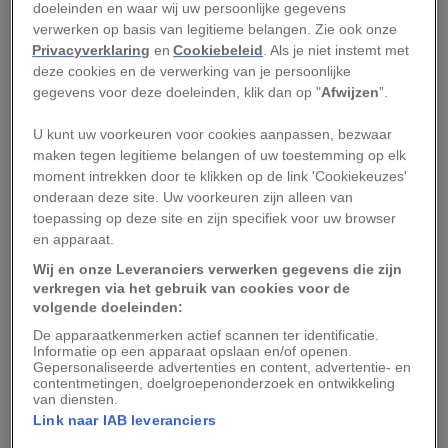
ongerepte berglandschappen van Zuid-Albanië.
doeleinden en waar wij uw persoonlijke gegevens
Decennialang werd de rivier bedreigd door
verwerken op basis van legitieme belangen. Zie ook onze
Privacyverklaring
en
Cookiebeleid
. Als je niet instemt met
dammen en mijnbouwactiviteiten. De Vjosa, die
deze cookies en de verwerking van je persoonlijke
dankzij haar unieke status nu is beschermd, is
gegevens voor deze doeleinden, klik dan op "
Afwijzen
”.
hopelijk een voorbeeld van hoe we (ongerepte)
U kunt uw voorkeuren voor cookies aanpassen, bezwaar
rivieren kunnen redden.
maken tegen legitieme belangen of uw toestemming op elk
moment intrekken door te klikken op de link 'Cookiekeuzes'
Als het gaat over bescherming worden rivieren
onderaan deze site. Uw voorkeuren zijn alleen van
doorgaans slechts beschouwd als schakel van
toepassing op deze site en zijn specifiek voor uw browser
en apparaat.
een groter ecosysteem, bijvoorbeeld als
Wij en onze Leveranciers verwerken gegevens die zijn
onderdeel van een nationaal park. Maar studies
verkregen via het gebruik van cookies voor de
tonen aan dat dat niet effectief is, mede doordat
volgende doeleinden:
rivieren daardoor nooit in hun geheel worden
De apparaatkenmerken actief scannen ter identificatie.
Informatie op een apparaat opslaan en/of openen.
beschermd. Wat er gebeurt in een onbeschermd
Gepersonaliseerde advertenties en content, advertentie- en
deel van een rivier, kan veel invloed hebben
contentmetingen, doelgroepenonderzoek en ontwikkeling
van diensten.
delen stroomafwaarts.
Link naar IAB leveranciers