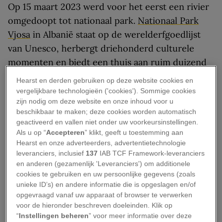
Op 15 maart 2023 werd voor het eerst een rivier
omgedoopt tot nationaal park.
Nationaal Park
Vjosa
in Albanië staat op de werelderfgoedlijst
van Unesco, herbergt driehonderd culturele
momenten en biedt een thuis aan ruim duizend
soorten flora en fauna. Maar dat is niet het
Hearst en derden gebruiken op deze website cookies en
belangrijkste. Het park is vooral bedoeld om een
vergelijkbare technologieën ('cookies'). Sommige cookies
zijn nodig om deze website en onze inhoud voor u
van de laatste wilde rivieren van Europa te
beschikbaar te maken; deze cookies worden automatisch
beschermen: de ruim vierhonderd kilometer
geactiveerd en vallen niet onder uw voorkeursinstellingen.
lange Vjosa.
Als u op “
Accepteren
” klikt, geeft u toestemming aan
Hearst en onze adverteerders, advertentietechnologie
Nationaal Park Vjosa
leveranciers, inclusief
137
IAB TCF Framework-leveranciers
en anderen (gezamenlijk 'Leveranciers') om additionele
cookies te gebruiken en uw persoonlijke gegevens (zoals
Op weg van Griekenland naar de Adriatische Zee
unieke ID’s) en andere informatie die is opgeslagen en/of
glinstert en schittert het turquoise water van de
opgevraagd vanaf uw apparaat of browser te verwerken
voor de hieronder beschreven doeleinden. Klik op
rivier de Vjosa ononderbroken door de
“
Instellingen beheren
” voor meer informatie over deze