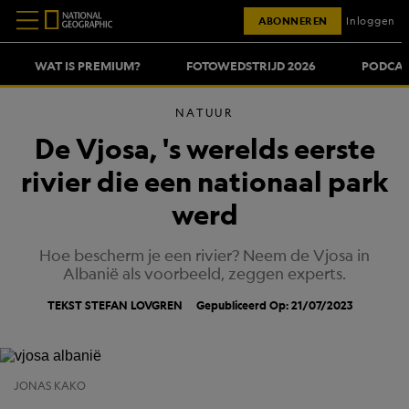
ABONNEREN
Inloggen
WAT IS PREMIUM?
FOTOWEDSTRIJD 2026
PODCAS
NATUUR
De Vjosa, 's werelds eerste
rivier die een nationaal park
werd
Hoe bescherm je een rivier? Neem de Vjosa in
Albanië als voorbeeld, zeggen experts.
TEKST STEFAN LOVGREN
Gepubliceerd Op: 21/07/2023
JONAS KAKO