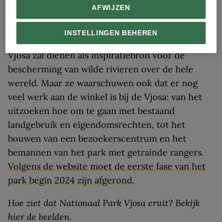
AFWIJZEN
De Vjosa als inspiratiebron
INSTELLINGEN BEHEREN
Activisten hopen dat de nieuwe status van de
Vjosa zal dienen als inspiratiebron voor de
bescherming van wilde rivieren over de hele
wereld. Maar ze waarschuwen ook dat er nog
veel werk aan de winkel is bij de Vjosa: van het
uitzoeken hoe om te gaan met bestaand
landgebruik en eigendomsrechten, tot het
bouwen van een bezoekerscentrum en het
bemannen van het park met getrainde rangers.
Volgens de website moet de eerste fase van het
park begin 2024 zijn afgerond
.
Hoe ziet dat Nationaal Park Vjosa eruit? Bekijk
hier de beelden.