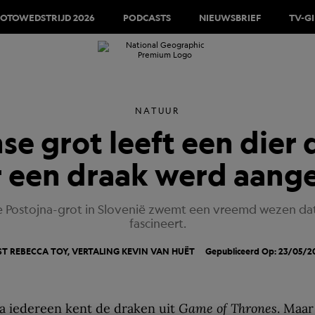
FOTOWEDSTRIJD 2026
PODCASTS
NIEUWSBRIEF
TV-G
NATUUR
se grot leeft een die
 een draak werd aang
e Postojna-grot in Slovenië zwemt een vreemd wezen d
fascineert.
ST REBECCA TOY, VERTALING
KEVIN VAN HUËT
Gepubliceerd Op: 23/05/2
na iedereen kent de draken uit
Game of Thrones
. Maar