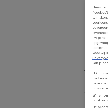
B
de
Hearst en
ee
('cookies
be
te maken;
voorkeursi
salamanders
adverteerd
En het bijz
leveranci
uw persoo
De olm
opgevraag
doeleinden
werel
waar wij 
Privacyve
van je pe
De mysterie
behoren tot
U kunt uw
andere grot 
uw toeste
deze site.
miljoenpote
browser e
eeuwen fasc
Wij en on
cookies 
Hoewel de 
De appara