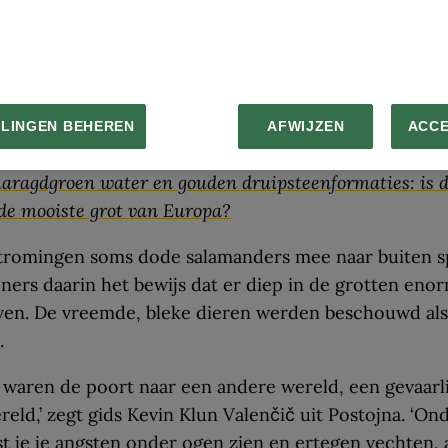
ndes en volksverhalen.
r stroomt warme nevel uit de grotten van Postojna na
woners van vroeger leek het alsof een enorm wezen d
emhaalde. In werkelijkheid ontstaat de mist doordat 
LLINGEN BEHEREN
AFWIJZEN
ACC
 uit de grot botst met koude buitenlucht.
aragdgroen water en gouden druipsteenformaties: is 
de mooiste grot van Europa?
tromingen soms dode salamanders mee naar buiten s
ers daarin het bewijs dat er diep in de grotten eno
ven. De vreemde, bleke dieren werden beschouwd als
.
 waren de poort naar een andere wereld, een gevaarl
eld,’ zegt gids Kevin Klun Valenčič uit Postojna. ‘On
 je je angsten onder ogen zien en ertegen vechten, a