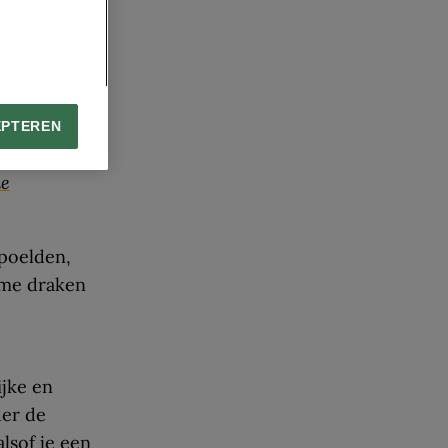
ar buiten.
iep onder
de relatief
EPTEREN
de
poelden,
rme draken
ijke en
der de
lsof je een