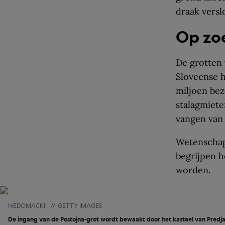
draak verslo
Op zo
De grotten 
Sloveense h
miljoen be
stalagmiete
vangen van
Wetenschap
begrijpen h
worden.
NEDOMACKI
//
GETTY IMAGES
De ingang van de Postojna-grot wordt bewaakt door het kasteel van Predj