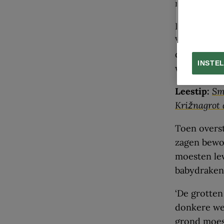
rol in lege
In de winte
Voor de in
de grond ad
INSTE
warme lucht
Leestip:
Sm
Križnagrot 
Toen overs
zagen bewon
moesten le
babydraken
‘De grotten
donkere wer
grond moest