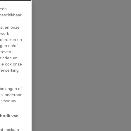
ieën
n de
 beschikbaar
chtige
rst en onze
tstraling.
work-
gebruiken en
agen en/of
er ter
hreven
leinden en
Zie ook onze
 verwerking
emd,
nkele
belangen of
rekels,
es' onderaan
k voor uw
chappers al
ebruik van
eschikken
aat opslaan