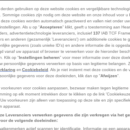
 kalkstenen heuvels van Slovenië leeft een wezen dat
 derden gebruiken op deze website cookies en vergelijkbare technolog
uwenlang werkelijk voor een draak werd aangezien. I
'). Sommige cookies zijn nodig om deze website en onze inhoud voor u
roemde grotten van Postojna zwemmen bleke, slanga
 deze cookies worden automatisch geactiveerd en vallen niet onder uw
nstellingen. Als u op “
Accepteren
” klikt, geeft u toestemming aan Hea
 rond met lange staarten en een bijna buitenaardse ui
ers, advertentietechnologie leveranciers, inclusief
137
IAB TCF Frame
ondere: je kunt ze gewoon met eigen ogen zien.
ers en anderen (gezamenlijk 'Leveranciers') om additionele cookies te 
nlijke gegevens (zoals unieke ID’s) en andere informatie die is opgesl
, de opvallendste grotbewon
d vanaf uw apparaat of browser te verwerken voor de hieronder besc
. Klik op “
Instellingen beheren
” voor meer informatie over deze doe
d
uw persoonlijke gegevens verwerken op basis van legitieme belangen. 
rklaring
en
Cookiebeleid
. Als je niet instemt met deze cookies en de
rsoonlijke gegevens voor deze doeleinden, klik dan op "
Afwijzen
”.
uze dieren, officieel olmen (
Proteus anguinus
) geno
 de opvallendste grotbewoners ter wereld. In geen e
 voorkeuren voor cookies aanpassen, bezwaar maken tegen legitieme 
is de biodiversiteit zo groot als in Postojna. Tussen k
mming op elk moment intrekken door te klikken op de link 'Cookiekeuz
 Uw voorkeuren zijn alleen van toepassing op deze site en zijn specifie
n en zeldzame kevers leeft hier een dier dat wetens
n apparaat.
ineert.
ze Leveranciers verwerken gegevens die zijn verkregen via het g
voor de volgende doeleinden:
olmen geen vleugels hebben en geen vuur spuwen, b
atkenmerken actief scannen ter identificatie. Informatie op een appar