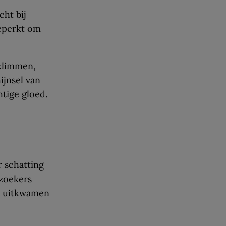
cht bij
beperkt om
 klimmen,
ijnsel van
tige gloed.
r schatting
rzoekers
ol uitkwamen