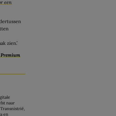
or een
ndertussen
tten
k zien.’
c Premium
gitale
efst naar
Transnistrië,
ra en