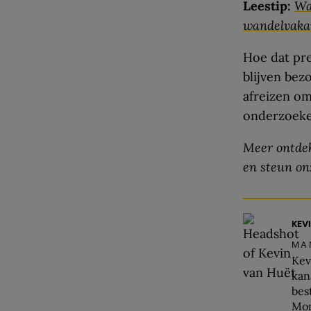
Leestip:
Wa
wandelvaka
Hoe dat pre
blijven bez
afreizen om
onderzoeker
Meer ontdek
en steun on
KEV
MA
Kev
kana
bes
Mon