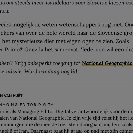
arom steeds meer wandelaars voor Slovenië kiezen vo
ntie
cies mogelijk is, weten wetenschappers nog niet. O
oekers van over de hele wereld naar de Sloveense gro
 het mysterieuze dier met eigen ogen te zien. Zoals
 Primož Gnezda het samenvat: ‘Iedereen wil een draa
ken? Krijg onbeperkt toegang tot
National Geographi
ze missie. Word vandaag nog lid!
IN VAN HUËT
NAGING EDITOR DIGITAL
in is als Managing Editor Digital verantwoordelijk voor de di
len van National Geographic. In zijn vrije tijd reist hij het li
temmingen die de meeste toeristen doorgaans mijden, zoals 
golië of Iran. Daarnaast gaat hij graag op pad met zijn came