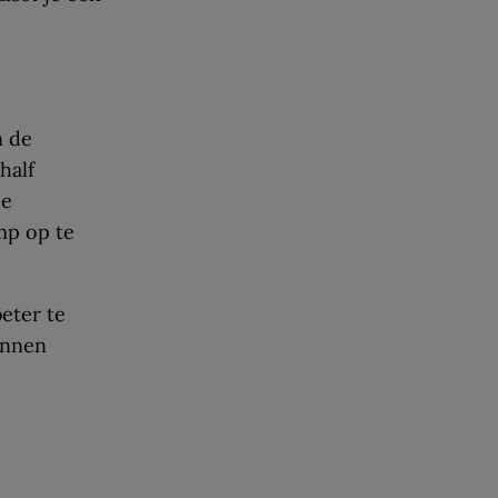
n de
half
de
mp op te
eter te
unnen