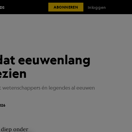
IDS
Inloggen
ABONNEREN
r dat eeuwenlang
ezien
at wetenschappers én legendes al eeuwen
026
 diep onder