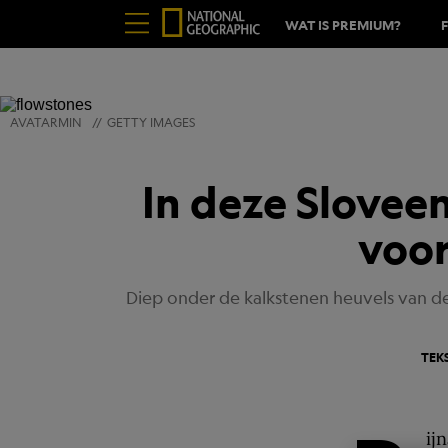
WAT IS PREMIUM?
AVATARMIN
//
GETTY IMAGES
In deze Sloveen
voor
Diep onder de kalkstenen heuvels van d
TEK
ij