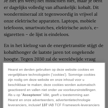
Je ziet (en weet) het misschien niet, maar je bent
er dagelijks volledig van afhankelijk: kobalt. Dit
wondermineraal zit tegenwoordig in vrijwel al
onze elektrische apparaten. Laptops, mobiele
telefoons, smartwatches, elektrische auto’s, e-
sigaretten – de lijst is eindeloos.
En in het kielzog van de energietransitie stijgt de
kobalthonger de laatste jaren tot ongekende
hoogte. Tegen 2030 zal de wereldwijde vraag
naar kobalt volgens het WEF zelfs
verviervoudigd
Hearst en derden gebruiken op deze website cookies en
zijn, grotendeels als gevolg
een flinke toename in
vergelijkbare technologieën ('cookies'). Sommige cookies
elektrische auto’s
.
zijn nodig om deze website en onze inhoud voor u
beschikbaar te maken; deze cookies worden automatisch
Maar onze toenemende afhankelijkheid van
geactiveerd en vallen niet onder uw voorkeursinstellingen.
Als u op “
Accepteren
” klikt, geeft u toestemming aan
kobalt kent ook een donkere keerzijde. Want de
Hearst en onze adverteerders, advertentietechnologie
winning ervan, zeker in kwetsbare natuur- en
leveranciers, inclusief
137
IAB TCF Framework-leveranciers