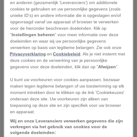
conflictgebieden als in de Democratische
en anderen (gezamenlijk 'Leveranciers') om additionele
cookies te gebruiken en uw persoonlijke gegevens (zoals
Republiek Congo, is desastreus voor zowel mens
unieke ID’s) en andere informatie die is opgeslagen en/of
als milieu.
opgevraagd vanaf uw apparaat of browser te verwerken
voor de hieronder beschreven doeleinden. Klik op
Wat is kobalt?
“
Instellingen beheren
” voor meer informatie over deze
doeleinden en waar wij uw persoonlijke gegevens
verwerken op basis van legitieme belangen. Zie ook onze
Kobalt is een glanzend, zilverblauw mineraal,
Privacyverklaring
en
Cookiebeleid
. Als je niet instemt met
opgeslagen in de aardkorst. De Egyptenaren,
deze cookies en de verwerking van je persoonlijke
gegevens voor deze doeleinden, klik dan op "
Afwijzen
”.
Grieken en Romeinen gebruikten kobalt vroeger
al voor het kleuren van glas, de Chinezen voor
U kunt uw voorkeuren voor cookies aanpassen, bezwaar
het kleuren van porselein.
maken tegen legitieme belangen of uw toestemming op elk
moment intrekken door te klikken op de link 'Cookiekeuzes'
Kobalt helpt batterijen om grote hoeveelheden
onderaan deze site. Uw voorkeuren zijn alleen van
toepassing op deze site en zijn specifiek voor uw browser
energie op te slaan, terwijl het de temperatuur
en apparaat.
in die batterij stabiel houdt te midden van
Wij en onze Leveranciers verwerken gegevens die zijn
vrieskou of juist verzengende hitte. Vanwege die
verkregen via het gebruik van cookies voor de
volgende doeleinden:
gouden combinatie is kobalt nuttig voor talloze