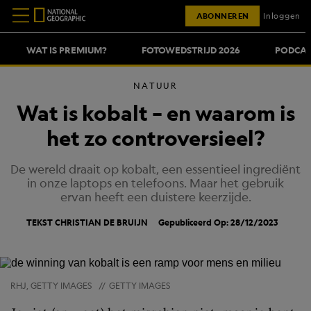
ABONNEREN
Inloggen
WAT IS PREMIUM?
FOTOWEDSTRIJD 2026
PODCAS
NATUUR
Wat is kobalt – en waarom is
het zo controversieel?
De wereld draait op kobalt, een essentieel ingrediënt
in onze laptops en telefoons. Maar het gebruik
ervan heeft een duistere keerzijde.
TEKST
CHRISTIAN DE BRUIJN
Gepubliceerd Op: 28/12/2023
RHJ, GETTY IMAGES
//
GETTY IMAGES