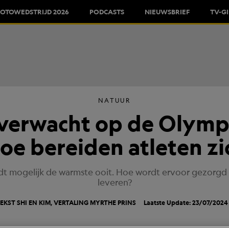
FOTOWEDSTRIJD 2026
PODCASTS
NIEUWSBRIEF
TV-G
NATUUR
 verwacht op de Olympi
Hoe bereiden atleten z
t mogelijk de warmste ooit. Hoe wordt ervoor gezorgd d
leveren?
EKST SHI EN KIM, VERTALING
MYRTHE PRINS
Laatste Update: 23/07/2024