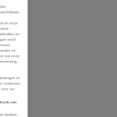
ieën
 beschikbaar
rst en onze
work-
gebruiken en
agen en/of
hreven
leinden en
Zie ook onze
 verwerking
belangen of
es' onderaan
k voor uw
ebruik van
aat opslaan