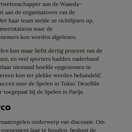
ortwetenschapper aan de Waseda-
cht aan de organisatoren van de
et haar team stelde ze richtlijnen op,
n meetstations waar de
lnemers kon worden afgelezen.
elen
kon maar liefst dertig procent van de
ken
, en veel sporters hadden naderhand
 Maar niemand hoefde opgenomen te
dereen kon ter plekke worden behandeld,’
ucces voor de Spelen in Tokio.’ Dezelfde
toegepast bij de Spelen in Parijs.
rco
e maatregelen onderwerp van discussie. Om
t evenement laag te houden, besloot de