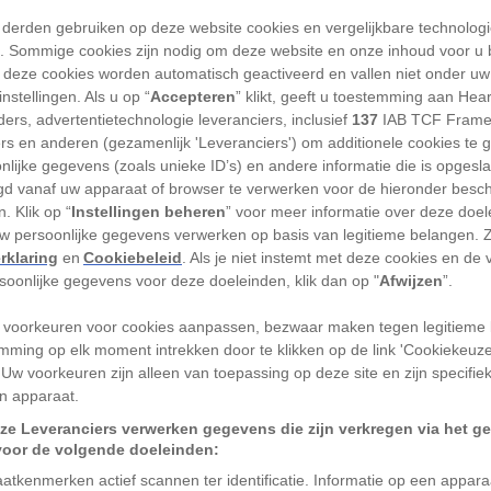
 derden gebruiken op deze website cookies en vergelijkbare technolog
AGES
'). Sommige cookies zijn nodig om deze website en onze inhoud voor u
 deze cookies worden automatisch geactiveerd en vallen niet onder uw
rootste sportspektakel kunnen deelnemers
nstellingen. Als u op “
Accepteren
” klikt, geeft u toestemming aan Hea
tmaken: het lijkt erop dat de Olympische
ers, advertentietechnologie leveranciers, inclusief
137
IAB TCF Frame
mer zullen zijn dan ooit gemeten.
ers en anderen (gezamenlijk 'Leveranciers') om additionele cookies te 
nlijke gegevens (zoals unieke ID’s) en andere informatie die is opgesl
d vanaf uw apparaat of browser te verwerken voor de hieronder besc
en en luchtvochtigheid in Parijs kunnen
. Klik op “
Instellingen beheren
” voor meer informatie over deze doe
m van de atleten, die mogelijk hun
uw persoonlijke gegevens verwerken op basis van legitieme belangen. 
n om een gouden medaille te winnen.
rklaring
en
Cookiebeleid
. Als je niet instemt met deze cookies en de
rsoonlijke gegevens voor deze doeleinden, klik dan op "
Afwijzen
”.
 tijdens
 voorkeuren voor cookies aanpassen, bezwaar maken tegen legitieme 
mming op elk moment intrekken door te klikken op de link 'Cookiekeuz
 Uw voorkeuren zijn alleen van toepassing op deze site en zijn specifie
n apparaat.
 gaan niet goed samen. De combinatie kan
ze Leveranciers verwerken gegevens die zijn verkregen via het g
eid en uitputting. In ernstige gevallen kan
voor de volgende doeleinden:
n.
atkenmerken actief scannen ter identificatie. Informatie op een appar