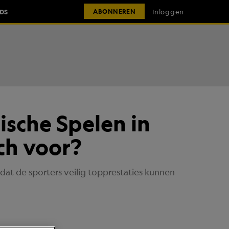
IDS
Inloggen
ABONNEREN
sche Spelen in
ich voor?
at de sporters veilig topprestaties kunnen