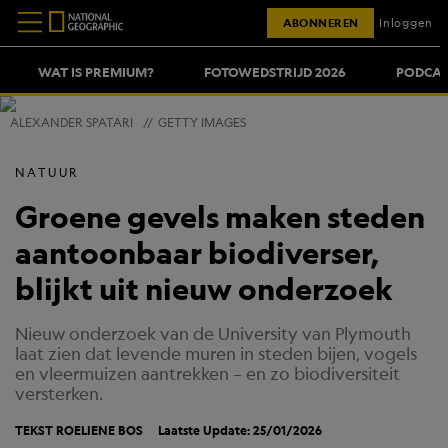
ABONNEREN
Inloggen
WAT IS PREMIUM?
FOTOWEDSTRIJD 2026
PODCAS
ALEXANDER SPATARI
//
GETTY IMAGES
NATUUR
Groene gevels maken steden
aantoonbaar biodiverser,
blijkt uit nieuw onderzoek
Nieuw onderzoek van de University van Plymouth
laat zien dat levende muren in steden bijen, vogels
en vleermuizen aantrekken – en zo biodiversiteit
versterken.
TEKST
ROELIENE BOS
Laatste Update: 25/01/2026