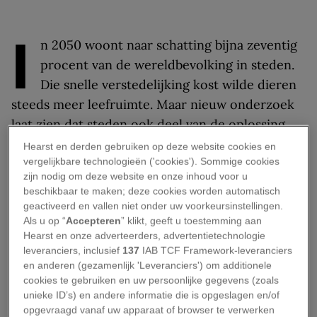
I
n 2050 woont naar schatting bijna zeventig
procent van de wereldbevolking in steden.
Die snelle verstedelijking kost wilde dieren
steeds meer leefruimte. Maar nieuw onderzoek
laat zien dat steden ook deel van de oplossing
kunnen zijn. Levende muren, begroeide gevels
Hearst en derden gebruiken op deze website cookies en
vergelijkbare technologieën ('cookies'). Sommige cookies
met planten, zorgen namelijk voor een duidelijke
zijn nodig om deze website en onze inhoud voor u
toename van biodiversiteit, blijkt uit nieuw
beschikbaar te maken; deze cookies worden automatisch
onderzoek van de University of Plymouth (VK).
geactiveerd en vallen niet onder uw voorkeursinstellingen.
Als u op “
Accepteren
” klikt, geeft u toestemming aan
Aarde werkt beter dan
Hearst en onze adverteerders, advertentietechnologie
leveranciers, inclusief
137
IAB TCF Framework-leveranciers
water
en anderen (gezamenlijk 'Leveranciers') om additionele
cookies te gebruiken en uw persoonlijke gegevens (zoals
unieke ID’s) en andere informatie die is opgeslagen en/of
De bevindingen
werden gepubliceerd in
Journal
opgevraagd vanaf uw apparaat of browser te verwerken