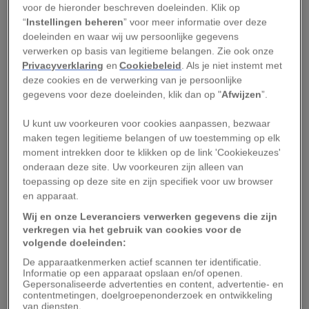
of Urban Science
. ‘We bevinden ons midden in
voor de hieronder beschreven doeleinden. Klik op
“
Instellingen beheren
” voor meer informatie over deze
een wereldwijde biodiversiteitscrisis,’ zegt
doeleinden en waar wij uw persoonlijke gegevens
hoofdauteur Paul Lunt. ‘Wilde soorten worden in
verwerken op basis van legitieme belangen. Zie ook onze
toenemende mate bedreigd door
Privacyverklaring
en
Cookiebeleid
. Als je niet instemt met
deze cookies en de verwerking van je persoonlijke
klimaatverandering en het verlies van
gegevens voor deze doeleinden, klik dan op "
Afwijzen
”.
leefomgeving,’ vervolgt hij. ‘We moeten alles in
het werk stellen om ze te ondersteunen. Dat is
U kunt uw voorkeuren voor cookies aanpassen, bezwaar
maken tegen legitieme belangen of uw toestemming op elk
een van de redenen dat levende muren steeds
moment intrekken door te klikken op de link 'Cookiekeuzes'
vaker voorkomen in de stadsontwerpen.’
onderaan deze site. Uw voorkeuren zijn alleen van
toepassing op deze site en zijn specifiek voor uw browser
Leestip:
Met deze tips komt de biodiversiteit in je
en apparaat.
tuin tot bloei
Wij en onze Leveranciers verwerken gegevens die zijn
verkregen via het gebruik van cookies voor de
De onderzoekers bestudeerden drie levende-
volgende doeleinden:
muursystemen in Plymouth. Zulke systemen
De apparaatkenmerken actief scannen ter identificatie.
Informatie op een apparaat opslaan en/of openen.
kunnen tegen bestaande én nieuwe gebouwen
Gepersonaliseerde advertenties en content, advertentie- en
contentmetingen, doelgroepenonderzoek en ontwikkeling
worden geplaatst. Ze bestaan in twee varianten:
van diensten.