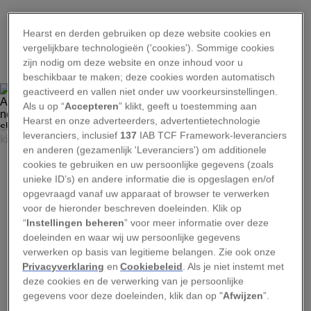
Hearst en derden gebruiken op deze website cookies en
1
vergelijkbare technologieën ('cookies'). Sommige cookies
zijn nodig om deze website en onze inhoud voor u
beschikbaar te maken; deze cookies worden automatisch
geactiveerd en vallen niet onder uw voorkeursinstellingen.
Als u op “
Accepteren
” klikt, geeft u toestemming aan
Hearst en onze adverteerders, advertentietechnologie
leveranciers, inclusief
137
IAB TCF Framework-leveranciers
FOTO: BEVERLY JOUBERT
en anderen (gezamenlijk 'Leveranciers') om additionele
Duizenden jaren lang hebben mensen de brute kracht van
cookies te gebruiken en uw persoonlijke gegevens (zoals
Afrikaanse en Aziatische olifanten gebruikt voor van alles
unieke ID’s) en andere informatie die is opgeslagen en/of
en nog wat, variërend van oorlogsvoering tot vervoer.
opgevraagd vanaf uw apparaat of browser te verwerken
Alleen al de slurf bevat zo'n 100.000 spieren; met de slurf
voor de hieronder beschreven doeleinden. Klik op
kan hij tot wel 270 kilo optillen.
“
Instellingen beheren
” voor meer informatie over deze
doeleinden en waar wij uw persoonlijke gegevens
verwerken op basis van legitieme belangen. Zie ook onze
Privacyverklaring
en
Cookiebeleid
. Als je niet instemt met
deze cookies en de verwerking van je persoonlijke
2
gegevens voor deze doeleinden, klik dan op "
Afwijzen
”.