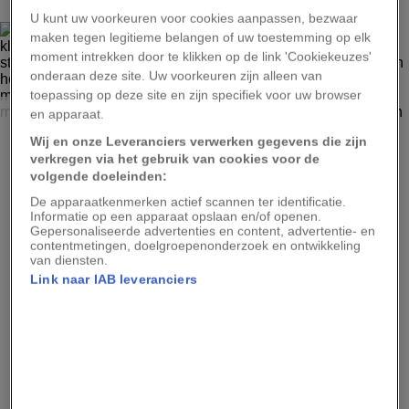
U kunt uw voorkeuren voor cookies aanpassen, bezwaar
maken tegen legitieme belangen of uw toestemming op elk
moment intrekken door te klikken op de link 'Cookiekeuzes'
onderaan deze site. Uw voorkeuren zijn alleen van
toepassing op deze site en zijn specifiek voor uw browser
FOTO: JUPITERIMAGES
en apparaat.
Vergeleken met de olifant ziet de reuzenkever er maar heel
Wij en onze Leveranciers verwerken gegevens die zijn
klein uit. Toch wordt dit insect gram voor gram gezien als
verkregen via het gebruik van cookies voor de
het sterkste dier ter wereld. Reuzenkevers, die hun naam
volgende doeleinden:
te danken hebben aan de hoornachtige structuur op de
De apparaatkenmerken actief scannen ter identificatie.
kop van het mannetje, kunnen 850 keer hun
Informatie op een apparaat opslaan en/of openen.
lichaamsgewicht optillen. Een mens met deze relatieve
Gepersonaliseerde advertenties en content, advertentie- en
kracht zou zo'n 59 ton kunnen optillen.
contentmetingen, doelgroepenonderzoek en ontwikkeling
van diensten.
Link naar IAB leveranciers
Advertentie - Lees hieronder verder