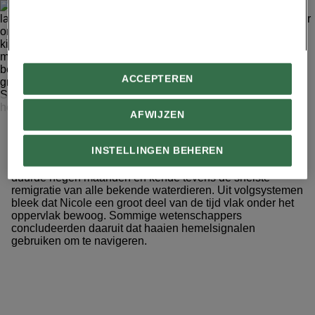
ACCEPTEREN
FOTO: MIKE PARRY/MINDEN PICTURES
AFWIJZEN
In 2005 haalde een witte haai de recordboeken door de
langste haaientrek ooit op zijn naam te zetten. De haai die
INSTELLINGEN BEHEREN
door onderzoekers ‘Nicole’ was gedoopt, legde een route
van 20.000 kilometer af tussen Afrika en Australië. De reis
duurde negen maanden en kende tevens de snelste
remigratie van alle bekende waterdieren. Uit volgsystemen
bleek dat Nicole een groot deel van de tijd vlak onder het
oppervlak bewoog. Sommige wetenschappers
concludeerden daaruit dat haaien hemelsignalen
gebruiken om te navigeren.