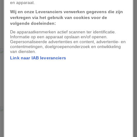
en apparaat.
Advertentie - Lees hieronder verder
Wij en onze Leveranciers verwerken gegevens die zijn
verkregen via het gebruik van cookies voor de
volgende doeleinden:
3
De apparaatkenmerken actief scannen ter identificatie.
Informatie op een apparaat opslaan en/of openen.
Gepersonaliseerde advertenties en content, advertentie- en
contentmetingen, doelgroepenonderzoek en ontwikkeling
AMY KENNEDY, CWPA, BARCROFT IMAGES
van diensten.
Link naar IAB leveranciers
4
MIKE TRITON, CWPA, BARCROFT IMAGES