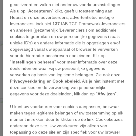
geactiveerd en vallen niet onder uw voorkeursinstellingen.
Als u op “
Accepteren
” klikt, geeft u toestemming aan
Hearst en onze adverteerders, advertentietechnologie
1
leveranciers, inclusief
137
IAB TCF Framework-leveranciers
en anderen (gezamenlijk 'Leveranciers') om additionele
cookies te gebruiken en uw persoonlijke gegevens (zoals
MARY MCGOWAN, CWPA, BARCROFT IMAGES
unieke ID’s) en andere informatie die is opgeslagen en/of
opgevraagd vanaf uw apparaat of browser te verwerken
voor de hieronder beschreven doeleinden. Klik op
“
Instellingen beheren
” voor meer informatie over deze
doeleinden en waar wij uw persoonlijke gegevens
verwerken op basis van legitieme belangen. Zie ook onze
2
Privacyverklaring
en
Cookiebeleid
. Als je niet instemt met
deze cookies en de verwerking van je persoonlijke
gegevens voor deze doeleinden, klik dan op "
Afwijzen
”.
SIMON GEE, CWPA, BARCROFT IMAGES
U kunt uw voorkeuren voor cookies aanpassen, bezwaar
maken tegen legitieme belangen of uw toestemming op elk
moment intrekken door te klikken op de link 'Cookiekeuzes'
onderaan deze site. Uw voorkeuren zijn alleen van
toepassing op deze site en zijn specifiek voor uw browser