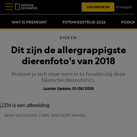
ABONNEREN
Inloggen
WAT IS PREMIUM?
FOTOWEDSTRIJD 2026
PODCAS
DIEREN
Dit zijn de allergrappigste
dierenfoto's van 2018
Probeer je lach maar eens in te houden bij deze
hilarische dierenfoto's.
Laatste Update: 01/05/2020
MARY MCGOWAN, CWPA, BARCROFT IMAGES