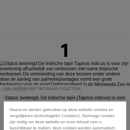
1
JOËL SARTORE, NAT GEO IMAGE COLLECTION
Status: bedreigd. De Indische tapir (Tapirus indicus) is voor
zijn overleving afhankelijk van oerbossen, met name
tropische oerbossen. De verwoesting van deze bossen,
Hearst en derden gebruiken op deze website cookies en
onder andere door de aanleg van palmolieplantages,
vergelijkbare technologieën ('cookies'). Sommige cookies
vormt een grote bedreiging voor de soort. Gefotografeerd
zijn nodig om deze website en onze inhoud voor u
in de Minnesota Zoo in Apple Valley, VS.
beschikbaar te maken; deze cookies worden automatisch