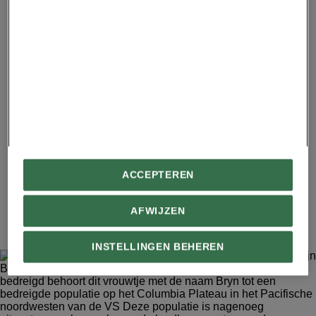
een lange, beweeglijke tong, waarmee deze dieren
knoppen en bladeren van takken kunnen plukken. Deze
puur herbivore soort, die in het stroomgebied van de
Congo inheems is, geeft de voorkeur aan dicht
regenwoud. Gefotografeerd in het White Oak Conservation
Center, Yulee, Florida, VS.
Advertentie - Lees hieronder verder
ACCEPTEREN
9
AFWIJZEN
INSTELLINGEN BEHEREN