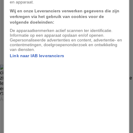
en apparaat.
Wij en onze Leveranciers verwerken gegevens die zijn
verkregen via het gebruik van cookies voor de
Advertentie - Lees hieronder verder
volgende doeleinden:
De apparaatkenmerken actief scannen ter identificatie.
Informatie op een apparaat opslaan en/of openen.
Gepersonaliseerde advertenties en content, advertentie- en
contentmetingen, doelgroepenonderzoek en ontwikkeling
3
van diensten.
Link naar IAB leveranciers
JOËL SARTORE, NAT GEO IMAGE COLLECTION
Status: laag risico met de minste zorg. Koala’s
(Phascolarctos cinereus) baren doorgaans maar één ‘joey’
per worp. ‘Koalaberen’ zijn buideldieren, geen beren. In
het oosten van Australië, waar ze leven, voeden koala’s
zich overdag met bladeren van de eucalyptusboom en