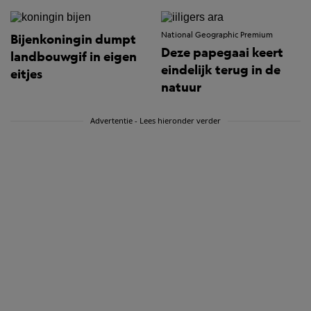
National Geographic Premium
Bijenkoningin dumpt
Deze papegaai keert
landbouwgif in eigen
eindelijk terug in de
eitjes
natuur
Advertentie - Lees hieronder verder