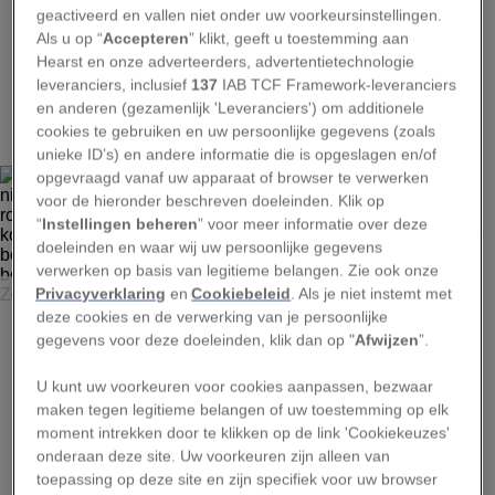
geactiveerd en vallen niet onder uw voorkeursinstellingen.
Als u op “
Accepteren
” klikt, geeft u toestemming aan
Hearst en onze adverteerders, advertentietechnologie
leveranciers, inclusief
137
IAB TCF Framework-leveranciers
2
en anderen (gezamenlijk 'Leveranciers') om additionele
cookies te gebruiken en uw persoonlijke gegevens (zoals
unieke ID’s) en andere informatie die is opgeslagen en/of
opgevraagd vanaf uw apparaat of browser te verwerken
voor de hieronder beschreven doeleinden. Klik op
“
Instellingen beheren
” voor meer informatie over deze
doeleinden en waar wij uw persoonlijke gegevens
verwerken op basis van legitieme belangen. Zie ook onze
JOËL SARTORE, NAT GEO IMAGE COLLECTION
Privacyverklaring
en
Cookiebeleid
. Als je niet instemt met
deze cookies en de verwerking van je persoonlijke
Status: bedreigd. De Aziatische olifant (Elephas maximus)
gegevens voor deze doeleinden, klik dan op "
Afwijzen
”.
is niet zo groot als zijn Afrikaanse neef en heeft ook
kleinere en rondere oren. Die oren stralen warmte uit om
de olifant af te koelen. Het dier zuigt ook zijn slurf vol met
U kunt uw voorkeuren voor cookies aanpassen, bezwaar
water om zichzelf te besproeien. Ivoorstropers hebben
maken tegen legitieme belangen of uw toestemming op elk
deze dikhuiden tot een bedreigde soort gemaakt.
moment intrekken door te klikken op de link 'Cookiekeuzes'
Gefotografeerd in de Los Angeles Zoo, Californië, VS.
onderaan deze site. Uw voorkeuren zijn alleen van
toepassing op deze site en zijn specifiek voor uw browser