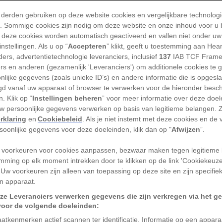
 derden gebruiken op deze website cookies en vergelijkbare technolog
'). Sommige cookies zijn nodig om deze website en onze inhoud voor u
rbergzaam gebied bouwt, is het meestal
 deze cookies worden automatisch geactiveerd en vallen niet onder uw
houden van tektonische breuklijnen. Maar
nstellingen. Als u op “
Accepteren
” klikt, geeft u toestemming aan Hea
 plannen hebben voor de menselijke
ers, advertentietechnologie leveranciers, inclusief
137
IAB TCF Frame
ers en anderen (gezamenlijk 'Leveranciers') om additionele cookies te 
 tot nu toe duidelijk dat de natuurlijke
nlijke gegevens (zoals unieke ID’s) en andere informatie die is opgesl
ch niet actief is. Voor tektonische
d vanaf uw apparaat of browser te verwerken voor de hieronder besc
rne hitte nodig, en aangenomen werd dat
. Klik op “
Instellingen beheren
” voor meer informatie over deze doe
uw persoonlijke gegevens verwerken op basis van legitieme belangen. 
men als de maan veel sneller afkoelden
rklaring
en
Cookiebeleid
. Als je niet instemt met deze cookies en de
rde.
rsoonlijke gegevens voor deze doeleinden, klik dan op "
Afwijzen
”.
an gegevens uit de tijd van de Apollo-
 voorkeuren voor cookies aanpassen, bezwaar maken tegen legitieme 
mming op elk moment intrekken door te klikken op de link 'Cookiekeuz
e maan
tektonisch actiever is dan tot nu
 Uw voorkeuren zijn alleen van toepassing op deze site en zijn specifie
n apparaat.
ze Leveranciers verwerken gegevens die zijn verkregen via het g
eren in het tijdschrift
Nature Geoscience
voor de volgende doeleinden:
oekers eindelijk de mogelijke
epicentra
atkenmerken actief scannen ter identificatie. Informatie op een appar