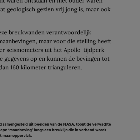
cent waren ontstaan en niet ouder waren
“wat geologisch gezien vrij jong is, maar ook
eze breukwanden verantwoordelijk
aanbevingen, maar voor die stelling heeft
ier seismometers uit het Apollo-tijdperk
ge gegevens op en kunnen de bevingen tot
dan 160 kilometer trianguleren.
rd samengesteld uit beelden van de NASA, toont de verwachte
iepe ‘maanbeving’ langs een breuklijn die in verband wordt
et maanoppervlak.