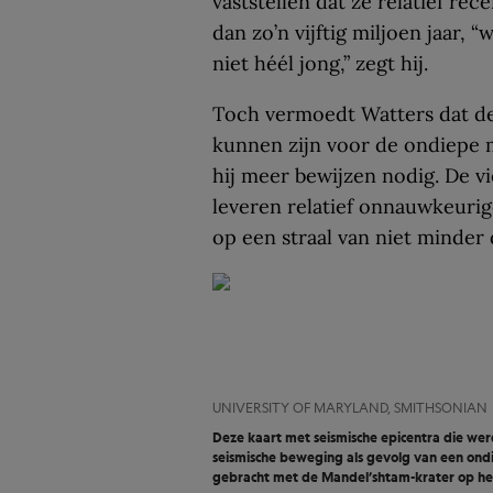
vaststellen dat ze relatief re
dan zo’n vijftig miljoen jaar, 
niet héél jong,” zegt hij.
Toch vermoedt Watters dat d
kunnen zijn voor de ondiepe m
hij meer bewijzen nodig. De v
leveren relatief onnauwkeuri
op een straal van niet minder 
UNIVERSITY OF MARYLAND, SMITHSONIAN
Deze kaart met seismische epicentra die we
seismische beweging als gevolg van een ond
gebracht met de Mandel’shtam-krater op h