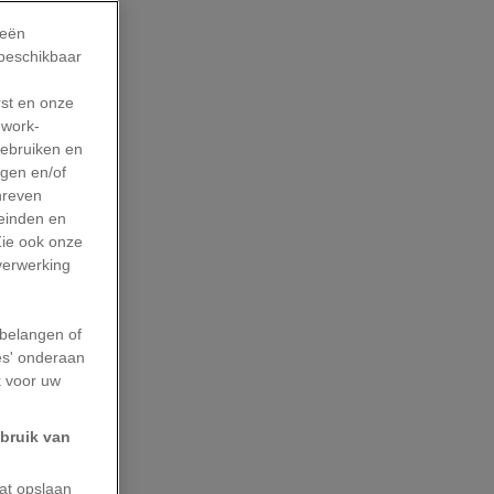
ieën
 beschikbaar
rst en onze
work-
gebruiken en
agen en/of
hreven
leinden en
Zie ook onze
 verwerking
belangen of
es' onderaan
k voor uw
ebruik van
aat opslaan