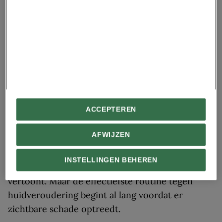
de schade aan je huid op veel manieren. Iedere
huid is anders; als je acne, eczeem of rosacea
hebt, kunnen aanvullende producten of
behandelingen helpen.’
Helpt retinol tegen
huidveroudering?
ACCEPTEREN
Zodra de huidbarrière intact en beschermd is,
kunnen secundaire zorgen zoals
AFWIJZEN
huidveroudering worden aangepakt. Veel
mensen zoeken naar antiverouderingsproducten
INSTELLINGEN BEHEREN
zodra hun huid rimpels of donkere vlekken
vertoont. Maar de effectiefste routine tegen
huidveroudering begint al lang voordat er
zichtbare schade optreedt.