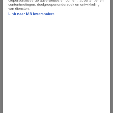
Gepersonaliseerde advertenties en content, advertentie- en
contentmetingen, doelgroepenonderzoek en ontwikkeling
van diensten.
De waterinname en het voedingspatroon van een
Link naar IAB leveranciers
gemiddeld persoon zijn voldoende om de huid
gezond te houden. Extra water drinken is dus
niet nodig.
‘Om de huid aan te tasten, zou je echt enorm
uitgedroogd moeten zijn’, vertelt Devina Mehta,
dermatoloog aan Cornell University. Ook
supplementen die je huidfunctie zouden
ondersteunen, zoals supplementen die rijk zijn
aan biotine, heb je volgens Mehta niet nodig.
Focus je liever op gebalanceerde eetgewoonten
die je mentale en fysieke gezondheid
ondersteunen, dan ondersteun je ook de
gezondheid van je huid.