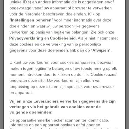
unieke ID’s) en andere informatie die is opgeslagen en/of
buitenaf, zoals giftige stoffen of bacteriën, maar
opgevraagd vanaf uw apparaat of browser te verwerken
houdt ook bepaalde essentiële stoffen, zoals
voor de hieronder beschreven doeleinden. Klik op
“
Instellingen beheren
” voor meer informatie over deze
water, binnen.
doeleinden en waar wij uw persoonlijke gegevens
verwerken op basis van legitieme belangen. Zie ook onze
Als de huidbarrière uitdroogt, raken de
Privacyverklaring
en
Cookiebeleid
. Als je niet instemt met
lipideverbindingen die de huidcellen met elkaar
deze cookies en de verwerking van je persoonlijke
gegevens voor deze doeleinden, klik dan op "
Afwijzen
”.
verbinden beschadigd. Hierdoor kan ongewenst
materiaal binnendringen wat kan leiden tot
U kunt uw voorkeuren voor cookies aanpassen, bezwaar
huidaandoeningen als dermatitis en psoriasis. We
maken tegen legitieme belangen of uw toestemming op elk
moment intrekken door te klikken op de link 'Cookiekeuzes'
knoeien elke dag met onze huidbarrière door
onderaan deze site. Uw voorkeuren zijn alleen van
bijvoorbeeld lang te douchen (wat de huid kan
toepassing op deze site en zijn specifiek voor uw browser
uitdrogen) en te scheren (wat de huidbarrière
en apparaat.
kan beschadigen).
Wij en onze Leveranciers verwerken gegevens die zijn
verkregen via het gebruik van cookies voor de
Supplement voor gezonde
volgende doeleinden:
De apparaatkenmerken actief scannen ter identificatie.
huid?
Informatie op een apparaat opslaan en/of openen.