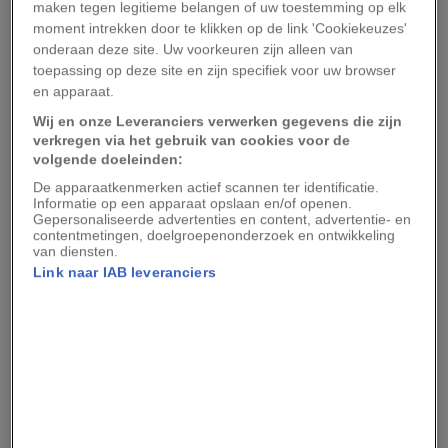
maken tegen legitieme belangen of uw toestemming op elk
moment intrekken door te klikken op de link 'Cookiekeuzes'
T Coronae Borealis is een binair sterrensysteem
onderaan deze site. Uw voorkeuren zijn alleen van
dat bestaat uit een rode reus en een witte dwerg.
toepassing op deze site en zijn specifiek voor uw browser
Deze twee sterren draaien in een dichte baan om
en apparaat.
elkaar heen. Tijdens dat rondje snoept de witte
Wij en onze Leveranciers verwerken gegevens die zijn
verkregen via het gebruik van cookies voor de
dwerg steeds een beetje materie van de rode
volgende doeleinden:
reus op. Daardoor wordt de atmosfeer van de
De apparaatkenmerken actief scannen ter identificatie.
witte dwerg uiteindelijk zo warm dat het tot een
Informatie op een apparaat opslaan en/of openen.
Gepersonaliseerde advertenties en content, advertentie- en
explosie komt. En die is zo helder dat we hem
contentmetingen, doelgroepenonderzoek en ontwikkeling
van diensten.
met het blote oog vanaf aarde kunnen zien.
Link naar IAB leveranciers
Gemiddeld heeft T Coronae Borealis een
helderheid van magnitude tien. Bij de helderheid
van sterren maken we gebruik van een
logaritmische schaal waarbij geldt: hoe lager het
cijfer, hoe feller de ster. Tijdens de uitbarsting
van T Coronae Borealis verandert de helderheid