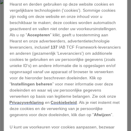
Hearst en derden gebruiken op deze website cookies en
vergelijkbare technologieën ('cookies'). Sommige cookies
JAVIER ZAYAS PHOTOGRAPHY
//
GETTY IMAGES
zijn nodig om deze website en onze inhoud voor u
Het is alweer even geleden dat T Coronae
beschikbaar te maken; deze cookies worden automatisch
geactiveerd en vallen niet onder uw voorkeursinstellingen.
Borealis vanaf aarde te spotten was. In 1946 kon
Als u op “
Accepteren
” klikt, geeft u toestemming aan
je deze dubbelster, ook wel afgekort tot T CrB,
Hearst en onze adverteerders, advertentietechnologie
voor het laatst met het blote oog zien. Maar
leveranciers, inclusief
137
IAB TCF Framework-leveranciers
en anderen (gezamenlijk 'Leveranciers') om additionele
binnenkort heb je weer een kans, en misschien is
cookies te gebruiken en uw persoonlijke gegevens (zoals
het wel je laatste. Dit sterrensysteem, dat
unieke ID’s) en andere informatie die is opgeslagen en/of
drieduizend lichtjaar verderop zweeft, is maar
opgevraagd vanaf uw apparaat of browser te verwerken
voor de hieronder beschreven doeleinden. Klik op
één keer in een mensenleven zo fel dat-ie vanaf
“
Instellingen beheren
” voor meer informatie over deze
de aarde te zien is.
doeleinden en waar wij uw persoonlijke gegevens
verwerken op basis van legitieme belangen. Zie ook onze
Explosies op T Coronae
Privacyverklaring
en
Cookiebeleid
. Als je niet instemt met
deze cookies en de verwerking van je persoonlijke
Borealis zien we vanaf de
gegevens voor deze doeleinden, klik dan op "
Afwijzen
”.
aarde
U kunt uw voorkeuren voor cookies aanpassen, bezwaar