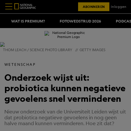
ABONNEREN
Inloggen
WAT IS PREMIUM?
FOTOWEDSTRIJD 2026
PODCAS
THOM LEACH / SCIENCE PHOTO LIBRARY
//
GETTY IMAGES
WETENSCHAP
Onderzoek wijst uit:
probiotica kunnen negatieve
gevoelens snel verminderen
Nieuw onderzoek van de Universiteit Leiden wijst uit
dat probiotica negatieve gevoelens in nog geen
halve maand kunnen verminderen. Hoe zit dat?