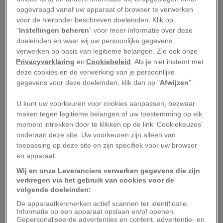
opgevraagd vanaf uw apparaat of browser te verwerken
emoties en stemmingen kunnen beïnvloeden.
voor de hieronder beschreven doeleinden. Klik op
“
Instellingen beheren
” voor meer informatie over deze
‘Naar de wisselwerking tussen het microbioom
doeleinden en waar wij uw persoonlijke gegevens
en ons brein wordt steeds meer onderzoek
verwerken op basis van legitieme belangen. Zie ook onze
gedaan,’ zegt auteur Katerina Johnson. ‘In die
Privacyverklaring
en
Cookiebeleid
. Als je niet instemt met
deze cookies en de verwerking van je persoonlijke
onderzoeken gaat het echter vaak om
gegevens voor deze doeleinden, klik dan op "
Afwijzen
”.
proefpersonen die al mentale problemen
hebben, zoals een depressie of een
U kunt uw voorkeuren voor cookies aanpassen, bezwaar
maken tegen legitieme belangen of uw toestemming op elk
angststoornis. Wat ons onderzoek interessant
moment intrekken door te klikken op de link 'Cookiekeuzes'
maakt, is dat we jonge, gezonde volwassenen
onderaan deze site. Uw voorkeuren zijn alleen van
hebben ondervraagd. En ook bij hen nemen we
toepassing op deze site en zijn specifiek voor uw browser
en apparaat.
een afname in negatieve gevoelens waar.’
Wij en onze Leveranciers verwerken gegevens die zijn
Goede bacteriën
verkregen via het gebruik van cookies voor de
volgende doeleinden:
De apparaatkenmerken actief scannen ter identificatie.
De respondenten in Johnsons en Steenbergens
Informatie op een apparaat opslaan en/of openen.
Gepersonaliseerde advertenties en content, advertentie- en