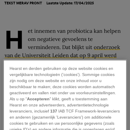
TEKST
MERAV PRONT
Laatste Update: 17/04/2025
H
et innemen van probiotica kan helpen
om negatieve gevoelens te
verminderen. Dat blijkt uit
onderzoek
van de Universiteit Leiden dat op 9 april werd
gepubliceerd in wetenschappelijk tijdschrift
npj
Hearst en derden gebruiken op deze website cookies en
Mental Health Research
.
vergelijkbare technologieën ('cookies'). Sommige cookies
zijn nodig om deze website en onze inhoud voor u
Het microbioom en ons
beschikbaar te maken; deze cookies worden automatisch
geactiveerd en vallen niet onder uw voorkeursinstellingen.
brein
Als u op “
Accepteren
” klikt, geeft u toestemming aan
Hearst en onze adverteerders, advertentietechnologie
leveranciers, inclusief
137
IAB TCF Framework-leveranciers
Onderzoekers
Katerina Johnson
en
Laura
en anderen (gezamenlijk 'Leveranciers') om additionele
Steenbergen
gebruikten meerdere methoden om
cookies te gebruiken en uw persoonlijke gegevens (zoals
te meten hoe probiotica de regulatie van onze
unieke ID’s) en andere informatie die is opgeslagen en/of