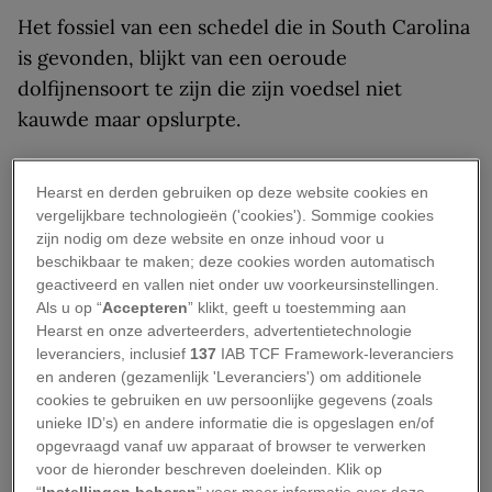
Het fossiel van een schedel die in South Carolina
is gevonden, blijkt van een oeroude
dolfijnensoort te zijn die zijn voedsel niet
kauwde maar opslurpte.
De gefossiliseerde vissoort had een korte snuit
Hearst en derden gebruiken op deze website cookies en
en geen tanden, aldus een
artikel dat in de
vergelijkbare technologieën ('cookies'). Sommige cookies
Proceedings of the Royal Society B
is verschenen.
zijn nodig om deze website en onze inhoud voor u
In het fossiel zijn gaatjes in de botten van de
beschikbaar te maken; deze cookies worden automatisch
geactiveerd en vallen niet onder uw voorkeursinstellingen.
dolfijn te zien, die op vergrote lippen of
Als u op “
Accepteren
” klikt, geeft u toestemming aan
snorharen kunnen wijzen. In plaats van zijn prooi
Hearst en onze adverteerders, advertentietechnologie
met zijn tanden te vangen en te doden en daarna
leveranciers, inclusief
137
IAB TCF Framework-leveranciers
en anderen (gezamenlijk 'Leveranciers') om additionele
in zijn geheel in te slikken – zoals de meeste
cookies te gebruiken en uw persoonlijke gegevens (zoals
moderne dolfijnen dat bij voorkeur doen – zoog
unieke ID’s) en andere informatie die is opgeslagen en/of
dit oeroude dier zijn prooi op van de zeebodem,
opgevraagd vanaf uw apparaat of browser te verwerken
voor de hieronder beschreven doeleinden. Klik op
volgens een methode die zuigvoeding (
suction
“
Instellingen beheren
” voor meer informatie over deze