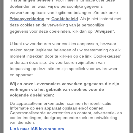
feeding
) wordt genoemd.
doeleinden en waar wij uw persoonlijke gegevens
verwerken op basis van legitieme belangen. Zie ook onze
Wetenschappers denken dat de dolfijn (met de
Privacyverklaring
en
Cookiebeleid
. Als je niet instemt met
deze cookies en de verwerking van je persoonlijke
naam
Inermorostrum xenops
) mogelijk de eerste
gegevens voor deze doeleinden, klik dan op "
Afwijzen
”.
tandeloze nazaat van de Odontoceti is, de
onderorde van de tandwalvissen, waaruit
U kunt uw voorkeuren voor cookies aanpassen, bezwaar
maken tegen legitieme belangen of uw toestemming op elk
uiteindelijk talloze verschillende
moment intrekken door te klikken op de link 'Cookiekeuzes'
voedingstechnieken binnen deze groep zijn
onderaan deze site. Uw voorkeuren zijn alleen van
voortgekomen.
toepassing op deze site en zijn specifiek voor uw browser
en apparaat.
Deze evolutionaire vertakking vond plaats in het
Wij en onze Leveranciers verwerken gegevens die zijn
Oligoceen
, een tijdperk binnen het Paleogeen en
verkregen via het gebruik van cookies voor de
volgende doeleinden:
een van de belangrijkste perioden in de evolutie
De apparaatkenmerken actief scannen ter identificatie.
van de walvissen. Het fossiel is rond de dertig
Informatie op een apparaat opslaan en/of openen.
Gepersonaliseerde advertenties en content, advertentie- en
miljoen jaar oud en dateert uit een tijd waarin
contentmetingen, doelgroepenonderzoek en ontwikkeling
snuitvormen en de aanwezigheid van tanden
van diensten.
Link naar IAB leveranciers
binnen de onderorde van de tandwalvissen