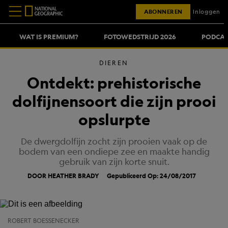
ABONNEREN
Inloggen
WAT IS PREMIUM?
FOTOWEDSTRIJD 2026
PODCAS
DIEREN
Ontdekt: prehistorische
dolfijnensoort die zijn prooi
opslurpte
De dwergdolfijn zocht zijn prooien vaak op de
bodem van een ondiepe zee en maakte handig
gebruik van zijn korte snuit.
DOOR HEATHER BRADY
Gepubliceerd Op: 24/08/2017
ROBERT BOESSENECKER